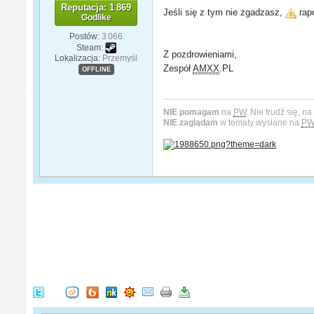
Reputacja: 1 869
Jeśli się z tym nie zgadzasz,
rapo
Godlike
Postów:
3 066
Steam:
Z pozdrowieniami,
Lokalizacja:
Przemyśl
Zespół
AMXX
.PL
OFFLINE
NIE pomagam
na
PW
. Nie trudź się, n
NIE zaglądam
w tematy wysłane na
P