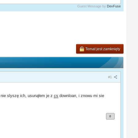
Guest Message by
DevFuse
Temat jest zamknięty
#1
nie slyszę ich, usunąłem je z
cs
downloan, i znowu mi sie
0