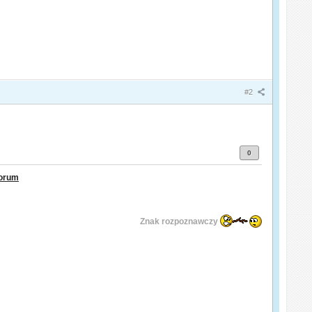
#2
0
orum
Znak rozpoznawczy