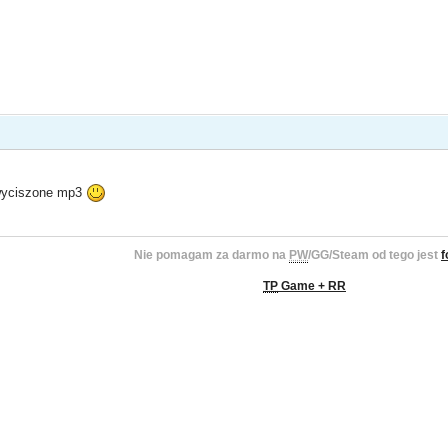
 wyciszone mp3
Nie pomagam za darmo na
PW
/GG/Steam od tego jest
f
TP
Game + RR