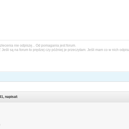
a zlecenia nie odpiszę... Od pomagania jest forum.
W
. Jeśli są na forum to prędzej czy później je przeczytam. Jeśli mam co w nich odpis
1, napisał:
m