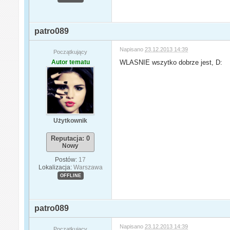
patro089
Napisano
23.12.2013 14:39
Początkujący
Autor tematu
WLASNIE wszytko dobrze jest, D:
Użytkownik
Reputacja: 0
Nowy
Postów:
17
Lokalizacja:
Warszawa
OFFLINE
patro089
Napisano
23.12.2013 14:39
Początkujący