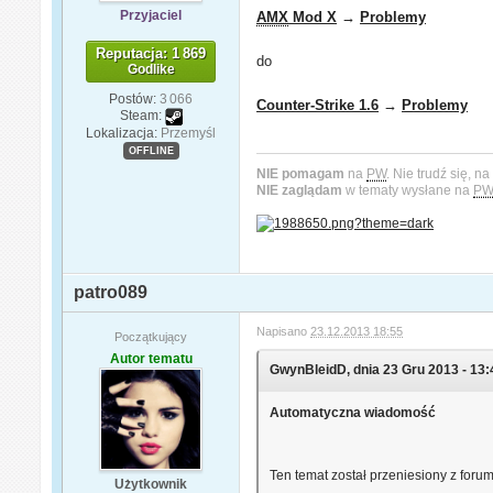
Przyjaciel
AMX
Mod X
→
Problemy
Reputacja: 1 869
do
Godlike
Postów:
3 066
Counter-Strike 1.6
→
Problemy
Steam:
Lokalizacja:
Przemyśl
OFFLINE
NIE pomagam
na
PW
. Nie trudź się, n
NIE zaglądam
w tematy wysłane na
P
patro089
Napisano
23.12.2013 18:55
Początkujący
Autor tematu
GwynBleidD, dnia 23 Gru 2013 - 13:4
Automatyczna wiadomość
Ten temat został przeniesiony z foru
Użytkownik