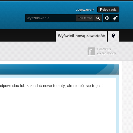
Logowanie »
Rejestracja
Ten temat
Wyświetl nową zawartość
powiadać lub zakładać nowe tematy, ale nie bój się to jest