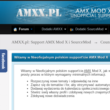
Forum
Dodatki AMXX
Dodatki SourceMod
AMXX.pl: Support AMX Mod X i SourceMod
→
Count
Witamy w Nieoficjalnym polskim support'cie AMX Mod X
Witamy w Nieoficjalnym polskim support'cie
AMX
Mod X, jak w
prosty proces w którym wymagamy minimalnych informacji.
Rozpoczynaj nowe tematy i odpowiedaj na inne
Zapisz się do tematów i for, aby otrzymywać automatyc
Dodawaj wydarzenia do kalendarza społecznościowego
Stwórz swój własny profil i zdobywaj nowych znajomyc
Zdobywaj nowe doświadczenia