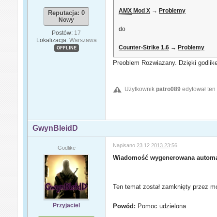
AMX
Mod X
→
Problemy
Reputacja: 0
Nowy
do
Postów:
17
Lokalizacja:
Warszawa
Counter-Strike 1.6
→
Problemy
OFFLINE
Preoblem Rozwiazany. Dzięki godlik
Użytkownik
patro089
edytował ten
GwynBleidD
Napisano
23.12.2013 23:56
Godlike
Wiadomość wygenerowana automa
Ten temat został zamknięty przez mo
Przyjaciel
Powód:
Pomoc udzielona