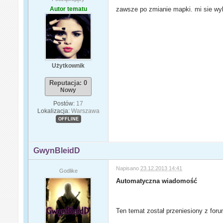
Autor tematu
zawsze po zmianie mapki. mi sie wyl
Użytkownik
Reputacja: 0
Nowy
Postów:
17
Lokalizacja:
Warszawa
OFFLINE
GwynBleidD
Napisano
23.12.2013 14:41
Godlike
Automatyczna wiadomość
Ten temat został przeniesiony z for