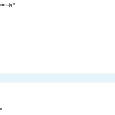
onczają //
um