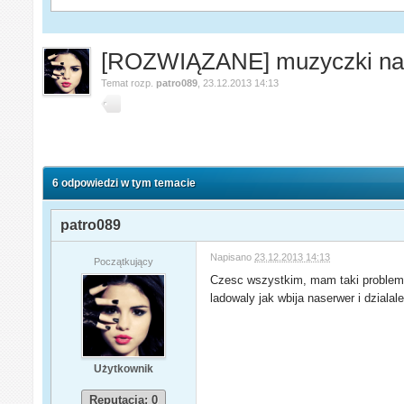
[ROZWIĄZANE] muzyczki na 
Temat rozp.
patro089
,
23.12.2013 14:13
6 odpowiedzi w tym temacie
patro089
Napisano
23.12.2013 14:13
Początkujący
Czesc wszystkim, mam taki problem 
ladowaly jak wbija naserwer i dzialal
Użytkownik
Reputacja: 0