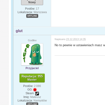
Nowy
Postów:
17
Lokalizacja:
Warszawa
OFFLINE
glut
Napisano
23.12.2013 14:35
Godlike
No to pewnie w ustawieniach masz
Przyjaciel
Reputacja: 955
Master
Postów:
2 086
GG:
Steam:
Imię:
Mateusz
Lokalizacja:
Namysłów
OFFLINE