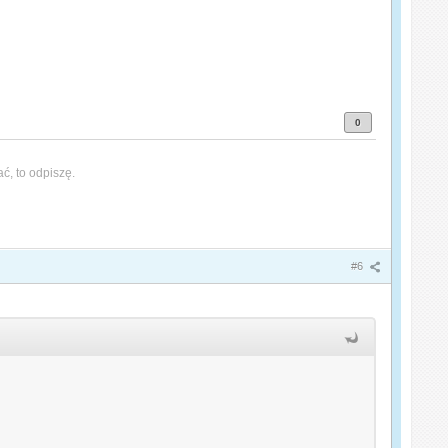
0
ać, to odpiszę.
#6