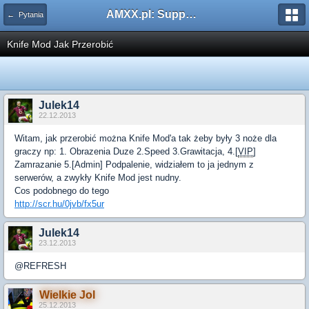
AMXX.pl: Support AMX Mod X i SourceMod
← Pytania
Knife Mod Jak Przerobić
Julek14
22.12.2013
Witam, jak przerobić można Knife Mod'a tak żeby były 3 noże dla
graczy np: 1. Obrazenia Duze 2.Speed 3.Grawitacja, 4.[
VIP
]
Zamrazanie 5.[Admin] Podpalenie, widziałem to ja jednym z
serwerów, a zwykły Knife Mod jest nudny.
Cos podobnego do tego
http://scr.hu/0jvb/fx5ur
Julek14
23.12.2013
@REFRESH
Wielkie Jol
25.12.2013