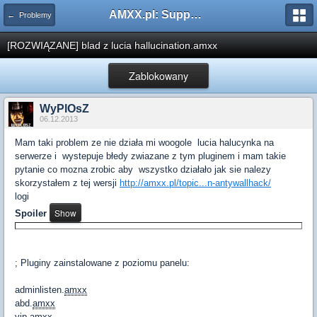
AMXX.pl: Support AMX Mod X i SourceMod
← Problemy
[ROZWIĄZANE] blad z lucia hallucination.amxx
Zablokowany
WyPlOsZ
06.12.2013
Mam taki problem ze nie działa mi woogole lucia halucynka na
serwerze i wystepuje błedy zwiazane z tym pluginem i mam takie
pytanie co mozna zrobic aby wszystko działało jak sie nalezy
skorzystałem z tej wersji
http://amxx.pl/topic...n-antywallhack/
logi
Spoiler
; Pluginy zainstalowane z poziomu panelu:
adminlisten.
amxx
abd.
amxx
vip
.
amxx