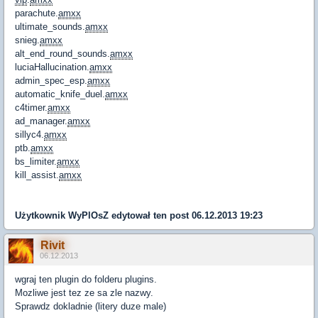
parachute.
amxx
ultimate_sounds.
amxx
snieg.
amxx
alt_end_round_sounds.
amxx
luciaHallucination.
amxx
admin_spec_esp.
amxx
automatic_knife_duel.
amxx
c4timer.
amxx
ad_manager.
amxx
sillyc4.
amxx
ptb.
amxx
bs_limiter.
amxx
kill_assist.
amxx
Użytkownik
WyPlOsZ
edytował ten post 06.12.2013 19:23
Rivit
06.12.2013
wgraj ten plugin do folderu plugins.
Mozliwe jest tez ze sa zle nazwy.
Sprawdz dokladnie (litery duze male)