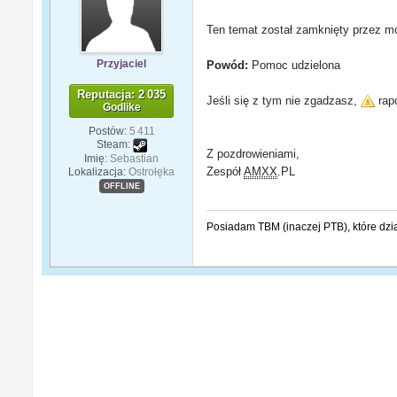
Ten temat został zamknięty przez mo
Przyjaciel
Powód:
Pomoc udzielona
Reputacja: 2 035
Jeśli się z tym nie zgadzasz,
rapo
Godlike
Postów:
5 411
Steam:
Z pozdrowieniami,
Imię:
Sebastian
Zespół
AMXX
.PL
Lokalizacja:
Ostrołęka
OFFLINE
Posiadam TBM (inaczej PTB), które dzi