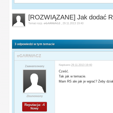
[ROZWIĄZANE] Jak dodać R
Temat rozp.
oGARNIACZ
,
29.11.2013 19:40
3 odpowiedzi w tym temacie
oGARNIACZ
Napisano
29.11.2013 19:40
Zaawansowany
Cześć.
Tak jak w temacie.
Mam RS ale jak je wgrać? Żeby dzia
Zbanowany
Reputacja: -4
Nowy