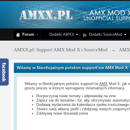
Forum
Dodatki AMXX
Dodatki SourceMod
AMXX.pl: Support AMX Mod X i SourceMod
→
AMX
Witamy w Nieoficjalnym polskim support'cie AMX Mod X
Witamy w Nieoficjalnym polskim support'cie
AMX
Mod X, jak w
prosty proces w którym wymagamy minimalnych informacji.
Rozpoczynaj nowe tematy i odpowiedaj na inne
Zapisz się do tematów i for, aby otrzymywać automatyc
Dodawaj wydarzenia do kalendarza społecznościowego
Stwórz swój własny profil i zdobywaj nowych znajomyc
Zdobywaj nowe doświadczenia