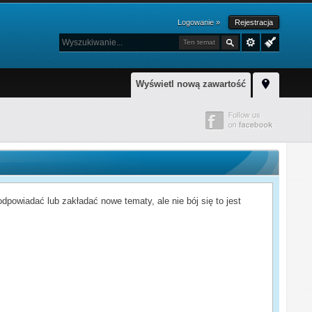
Logowanie »
Rejestracja
Ten temat
Wyświetl nową zawartość
powiadać lub zakładać nowe tematy, ale nie bój się to jest