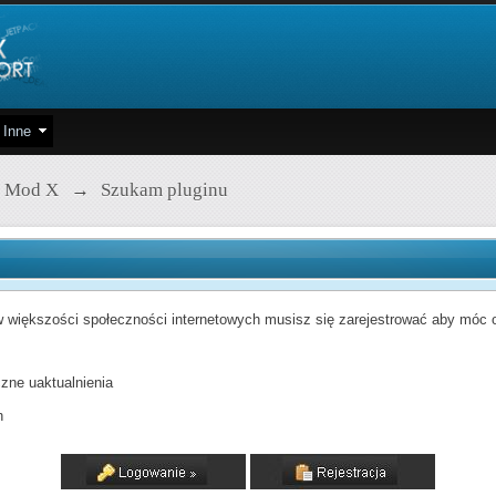
Inne
 Mod X
→
Szukam pluginu
 większości społeczności internetowych musisz się zarejestrować aby móc od
zne uaktualnienia
h