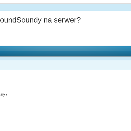
oundSoundy na serwer?
łały?