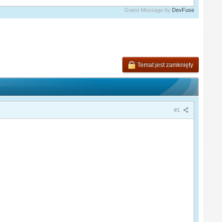
Guest Message by
DevFuse
Temat jest zamknięty
#1