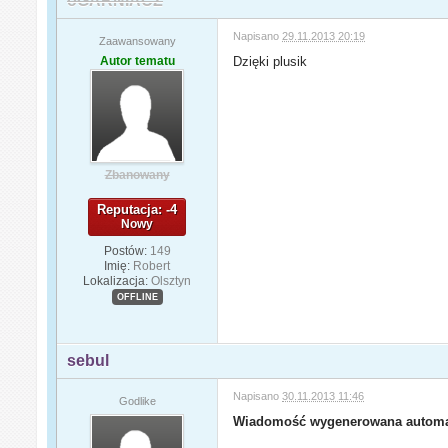
oGARNIACZ
Napisano
29.11.2013 20:19
Zaawansowany
Autor tematu
Dzięki plusik
Zbanowany
Reputacja: -4
Nowy
Postów:
149
Imię:
Robert
Lokalizacja:
Olsztyn
OFFLINE
sebul
Napisano
30.11.2013 11:46
Godlike
Wiadomość wygenerowana automa