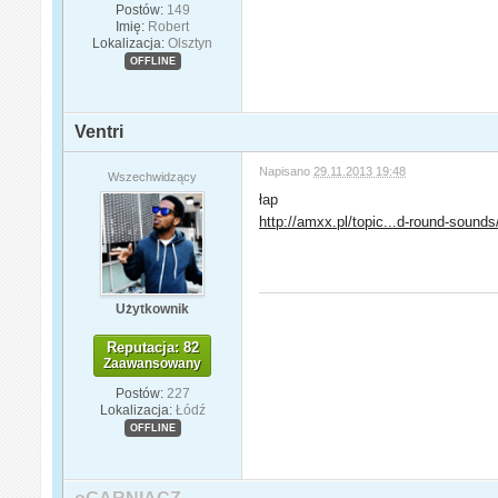
Postów:
149
Imię:
Robert
Lokalizacja:
Olsztyn
OFFLINE
Ventri
Napisano
29.11.2013 19:48
Wszechwidzący
łap
http://amxx.pl/topic...d-round-sounds
Użytkownik
Reputacja: 82
Zaawansowany
Postów:
227
Lokalizacja:
Łódź
OFFLINE