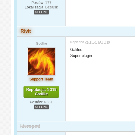
Postów:
177
Lokalizacja:
Leżajsk
OFFLINE
Rivit
Napisano
24.11.2013 19:19
Godlike
Galileo.
Super plugin.
Support Team
Reputacja: 1 319
Godlike
Postów:
4 381
OFFLINE
kieropmi