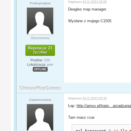
Napisano
24.11.2013 20:05
Profesjonalista
Deagles map manager.
Wysłane z mojego C1505
Zbanowany
Reputacja: 21
Życzliwy
Postów:
150
Lokalizacja:
pmi
OFFLINE
ChicuuPlayGames
Napisano
24.11.2013 20:25
Zaawansowany
Łap:
http://amxx.pl/topic...arzadzani
Tam masz cvar
gal_banrecent 
3
// Ile 