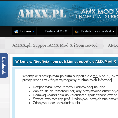
Forum
Dodatki AMXX
Dodatki SourceMod
AMXX.pl: Support AMX Mod X i SourceMod
→
AMX
Witamy w Nieoficjalnym polskim support'cie AMX Mod X
Witamy w Nieoficjalnym polskim support'cie
AMX
Mod X, jak w
prosty proces w którym wymagamy minimalnych informacji.
Rozpoczynaj nowe tematy i odpowiedaj na inne
Zapisz się do tematów i for, aby otrzymywać automatyc
Dodawaj wydarzenia do kalendarza społecznościowego
Stwórz swój własny profil i zdobywaj nowych znajomyc
Zdobywaj nowe doświadczenia