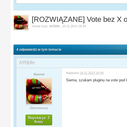
[ROZWIĄZANE] Vote bez X o
Temat rozp.
AfTERr
,
24.11.2013 18:34
4 odpowiedzi w tym temacie
AfTERr
Napisano
24.11.2013 18:34
Banned
Siema, szukam pluginu na vote pod k
Zbanowany
Reputacja: 3
Nowy