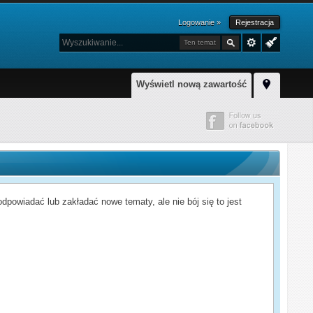
Logowanie »
Rejestracja
Ten temat
Wyświetl nową zawartość
powiadać lub zakładać nowe tematy, ale nie bój się to jest