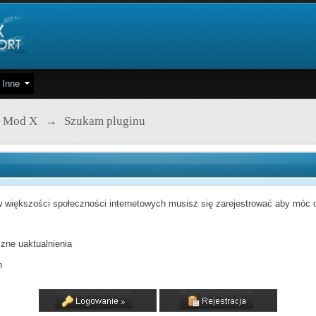
Inne
 Mod X
→
Szukam pluginu
 większości społeczności internetowych musisz się zarejestrować aby móc od
zne uaktualnienia
h