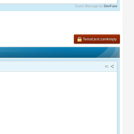
Guest Message by
DevFuse
Temat jest zamknięty
#1