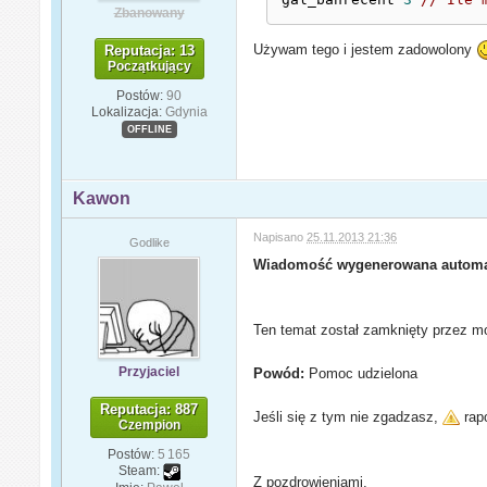
Zbanowany
Używam tego i jestem zadowolony
Reputacja: 13
Początkujący
Postów:
90
Lokalizacja:
Gdynia
OFFLINE
Kawon
Napisano
25.11.2013 21:36
Godlike
Wiadomość wygenerowana automa
Ten temat został zamknięty przez mo
Przyjaciel
Powód:
Pomoc udzielona
Reputacja: 887
Jeśli się z tym nie zgadzasz,
rapo
Czempion
Postów:
5 165
Steam:
Z pozdrowieniami,