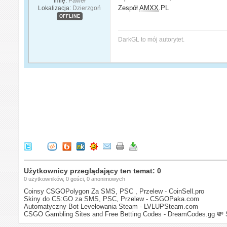
Imię:
Paweł
Zespół
AMXX
.PL
Lokalizacja:
Dzierzgoń
OFFLINE
DarkGL to mój autorytet.
Użytkownicy przeglądający ten temat: 0
0 użytkowników, 0 gości, 0 anonimowych
Coinsy CSGOPolygon Za SMS, PSC , Przelew - CoinSell.pro
Skiny do CS:GO za SMS, PSC, Przelew - CSGOPaka.com
Automatyczny Bot Levelowania Steam - LVLUPSteam.com
CSGO Gambling Sites and Free Betting Codes - DreamCodes.gg
💸 