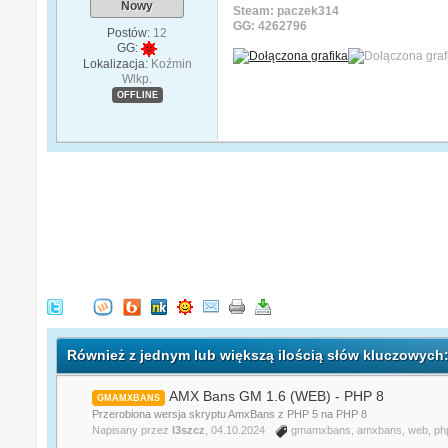
Nowy
Steam: paczek314
GG: 4262796
Postów:
12
GG:
Lokalizacja:
Koźmin
Wlkp.
OFFLINE
Również z jednym lub większą ilością słów kluczowych
AMX Bans GM 1.6 (WEB) - PHP 8
GMAMXBANS
Przerobiona wersja skryptu AmxBans z PHP 5 na PHP 8
Napisany przez
l3szcz
, 04.10.2024
gmamxbans
,
amxbans
,
web
,
ph