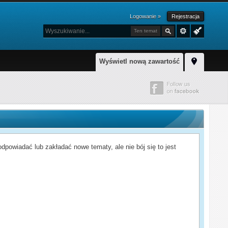
Logowanie »
Rejestracja
Ten temat
Wyświetl nową zawartość
powiadać lub zakładać nowe tematy, ale nie bój się to jest