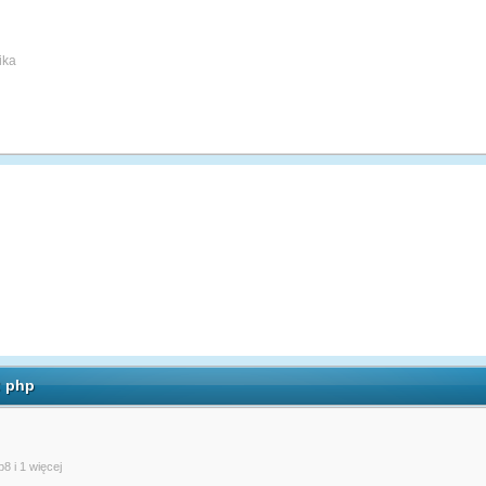
: php
p8
i 1 więcej