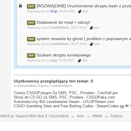
[ROZWIĄZANE] Uruchomienie skryptu bash z poz
PHP
Napisany przez
Engi
, 06.09.2020
php
Dodawanie do msql + odczyt
PHP
Napisany przez
1stADXionC
, 18.07.2019
php
system newsów by ghost ( problem z poprawnym w
PHP
Napisany przez
1stADXionC
, 09.07.2019
php
Szukam skryptu turniejowego
PHP
Napisany przez
j1gg
, 02.04.2017
php
Użytkownicy przeglądający ten temat: 0
0 użytkowników, 0 gości, 0 anonimowych
Coinsy CSGOPolygon Za SMS, PSC , Przelew - CoinSell.pro
Skiny do CS:GO za SMS, PSC, Przelew - CSGOPaka.com
Automatyczny Bot Levelowania Steam - LVLUPSteam.com
CSGO Gambling Sites and Free Betting Codes - DreamCodes.gg
💸 
AMXX.pl: Support AMX Mod X i SourceMod
→
Inne
→
WWW
→
Pytania