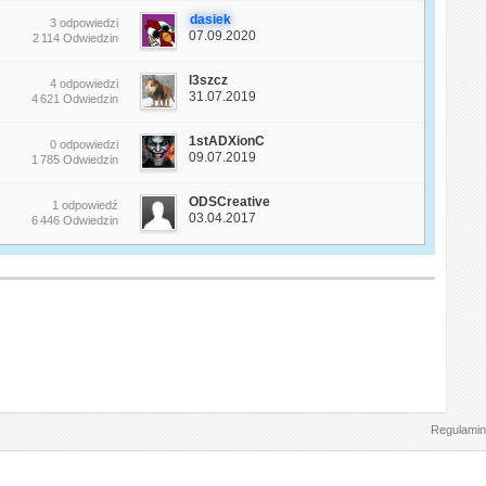
dasiek
3 odpowiedzi
07.09.2020
2 114 Odwiedzin
l3szcz
4 odpowiedzi
31.07.2019
4 621 Odwiedzin
1stADXionC
0 odpowiedzi
09.07.2019
1 785 Odwiedzin
ODSCreative
1 odpowiedź
03.04.2017
6 446 Odwiedzin
Regulamin