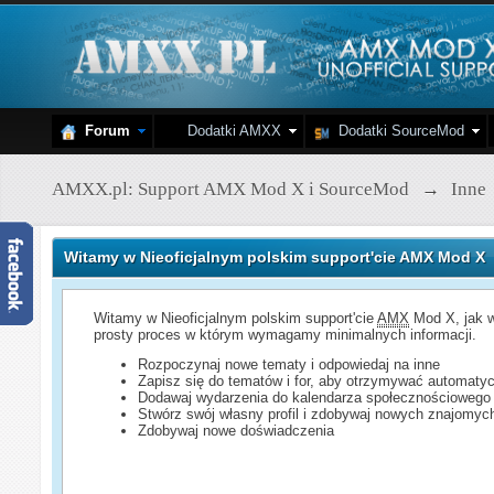
Forum
Dodatki AMXX
Dodatki SourceMod
AMXX.pl: Support AMX Mod X i SourceMod
→
Inne
Witamy w Nieoficjalnym polskim support'cie AMX Mod X
Witamy w Nieoficjalnym polskim support'cie
AMX
Mod X, jak w
prosty proces w którym wymagamy minimalnych informacji.
Rozpoczynaj nowe tematy i odpowiedaj na inne
Zapisz się do tematów i for, aby otrzymywać automatyc
Dodawaj wydarzenia do kalendarza społecznościowego
Stwórz swój własny profil i zdobywaj nowych znajomyc
Zdobywaj nowe doświadczenia