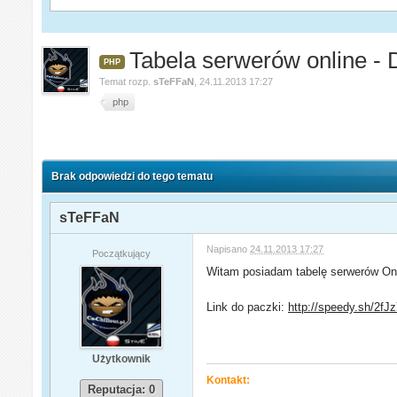
Tabela serwerów online -
PHP
Temat rozp.
sTeFFaN
,
24.11.2013 17:27
php
Brak odpowiedzi do tego tematu
sTeFFaN
Napisano
24.11.2013 17:27
Początkujący
Witam posiadam tabelę serwerów Onl
Link do paczki:
http://speedy.sh/2fJz
Użytkownik
Kontakt:
Reputacja: 0