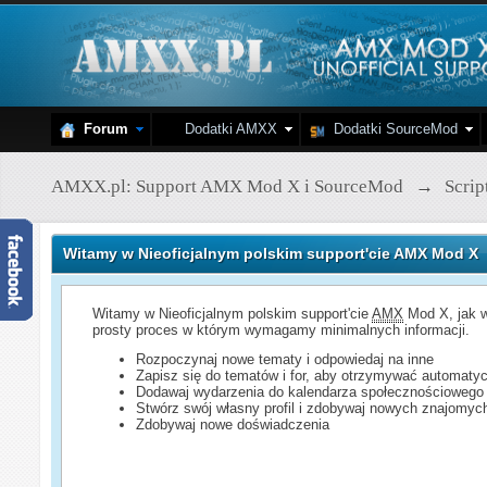
Forum
Dodatki AMXX
Dodatki SourceMod
AMXX.pl: Support AMX Mod X i SourceMod
→
Scri
Witamy w Nieoficjalnym polskim support'cie AMX Mod X
Witamy w Nieoficjalnym polskim support'cie
AMX
Mod X, jak w
prosty proces w którym wymagamy minimalnych informacji.
Rozpoczynaj nowe tematy i odpowiedaj na inne
Zapisz się do tematów i for, aby otrzymywać automatyc
Dodawaj wydarzenia do kalendarza społecznościowego
Stwórz swój własny profil i zdobywaj nowych znajomyc
Zdobywaj nowe doświadczenia