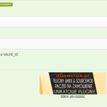
DPOWIEDŹ
kże VALVE_ID
Kliknij, aby przejść