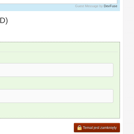
Guest Message by
DevFuse
ID)
Temat jest zamknięty