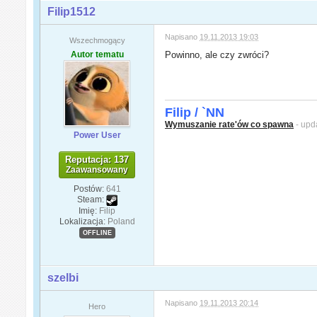
Filip1512
Napisano
19.11.2013 19:03
Wszechmogący
Autor tematu
Powinno, ale czy zwróci?
Filip / `NN
Wymuszanie rate'ów co spawna
- upd
Power User
Reputacja: 137
Zaawansowany
Postów:
641
Steam:
Imię:
Filip
Lokalizacja:
Poland
OFFLINE
szelbi
Napisano
19.11.2013 20:14
Hero