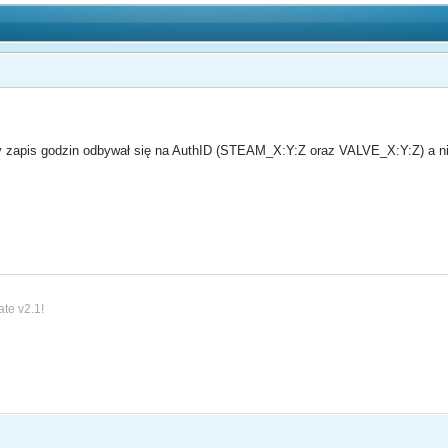
by zapis godzin odbywał się na AuthID (STEAM_X:Y:Z oraz VALVE_X:Y:Z) a ni
ate v2.1!