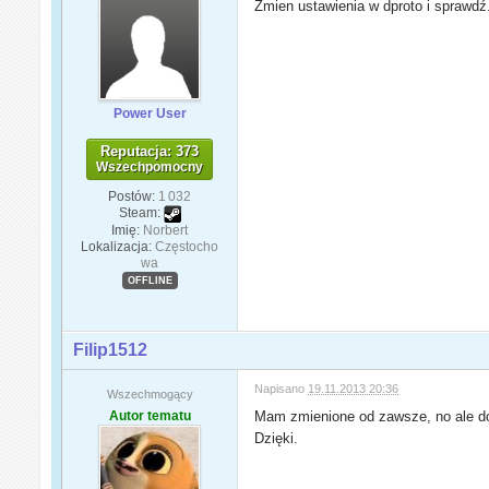
Zmien ustawienia w dproto i sprawdź
Power User
Reputacja: 373
Wszechpomocny
Postów:
1 032
Steam:
Imię:
Norbert
Lokalizacja:
Częstocho
wa
OFFLINE
Filip1512
Napisano
19.11.2013 20:36
Wszechmogący
Autor tematu
Mam zmienione od zawsze, no ale dob
Dzięki.