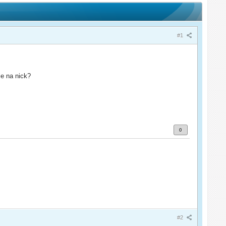
#1
e na nick?
0
#2