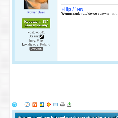
Filip / `NN
Power User
Wymuszanie rate'ów co spawna
- upd
Reputacja: 137
Zaawansowany
Postów:
641
Steam:
Imię:
Filip
Lokalizacja:
Poland
OFFLINE
Również z jednym lub większą ilością słów kluczowych