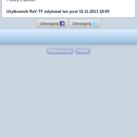
Użytkownik
RaV TF
edytował ten post 10.11.2013 18:09
Udostępnij
Udostępnij
Pełna wersja
Polski