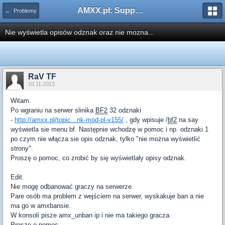
AMXX.pl: Support AMX Mod X i SourceMod
← Problemy
Nie wyświetla opisów odznak oraz nie mozna...
RaV TF
10.11.2013
Witam.
Po wgraniu na serwer slinika
BF2
32 odznaki
-
http://amxx.pl/topic...nk-mod-pl-v155/
, gdy wpisuje /
bf2
na say
wyświetla sie menu bf. Następnie wchodzę w pomoc i np. odznaki 1
po czym nie włącza sie opis odznak, tylko "nie można wyświetlić
strony".
Proszę o pomoc, co zrobić by się wyświetlały opisy odznak.
Edit.
Nie mogę odbanować graczy na serwerze.
Pare osób ma problem z wejściem na serwer, wyskakuje ban a nie
ma go w amxbansie.
W konsoli pisze amx_unban ip i nie ma takiego gracza.
Proszę o pomoc.