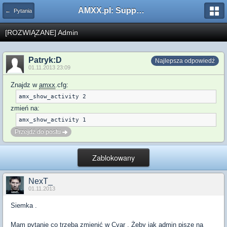
AMXX.pl: Support AMX Mod X i SourceMod
← Pytania
[ROZWIĄZANE] Admin
Patryk:D
Najlepsza odpowiedź
01.11.2013 23:09
Znajdz w
amxx
.cfg:
zmień na:
Przejdź do postu
Zablokowany
NexT_
01.11.2013
Siemka .
Mam pytanie co trzeba zmienić w Cvar . Żeby jak admin pisze na