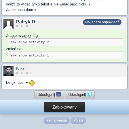
y@@ to widać tylko tekst a nie widać jego nicku ?
Za pomoca dam +
Patryk:D
Najlepsza odpowiedź
01.11.2013
Znajdz w
amxx
.cfg:
zmień na:
NexT_
01.11.2013
Dzięki Leci +
Udostępnij
Udostępnij
Zablokowany
Pełna wersja
Polski