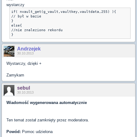
wystarczy
if( nvault_get(g_vault,vaultkey,vaultdata,255) ){

// był w bazie

}

else{

//nie znaleziono rekordu

}
Andrzejek
30.10.2013
Wystarczy, dzięki +
Zamykam
sebul
30.10.2013
Wiadomość wygenerowana automatycznie
Ten temat został zamknięty przez moderatora.
Powód:
Pomoc udzielona