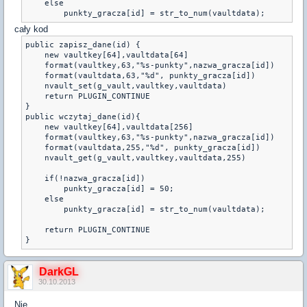
    else

        punkty_gracza[id] = str_to_num(vaultdata);
cały kod
public zapisz_dane(id) {

    new vaultkey[64],vaultdata[64]     

    format(vaultkey,63,"%s-punkty",nazwa_gracza[id])

    format(vaultdata,63,"%d", punkty_gracza[id])

    nvault_set(g_vault,vaultkey,vaultdata)

    return PLUGIN_CONTINUE

}

public wczytaj_dane(id){

    new vaultkey[64],vaultdata[256]

    format(vaultkey,63,"%s-punkty",nazwa_gracza[id])

    format(vaultdata,255,"%d", punkty_gracza[id])

    nvault_get(g_vault,vaultkey,vaultdata,255)

    if(!nazwa_gracza[id])

        punkty_gracza[id] = 50;

    else

        punkty_gracza[id] = str_to_num(vaultdata);

    return PLUGIN_CONTINUE

}
DarkGL
30.10.2013
Nie.