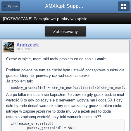
AMXX.pl: Support AMX Mod X i SourceMod
← Pytania
[ROZWIĄZANE] Początkowe punkty w zapisie
Zablokowany
Andrzejek
30.10.2013
Cześć witajcie, mam taki mały problem co do zapisu
vault
Problem polega na tym że chciał bym ustawić początkowe punkty dla
gracza, który np. pierwszy raz wchodzi na serwer,
Ja zrobiłem tak:
punkty_gracza[id] = str_to_num(vaultdata)>0?str_to_num(vau
Ale po kilku minutach się kapnąłem że zawsze gdy gracz będzie miał
wartość 0 to gdy połączy się z serwerem wczyta mu i doda 50. I czy
dało by rade dodać warunek który sprawdza czy gracz o takim nicku
istnieje w zapisie jeżeli nie to doda mu 50 a jeżeli jest to doda
ostatnią zapisaną wartość, czy taki warunek spełni to??
if(!nazwa_gracza[id])

        punkty_gracza[id] = 50;
