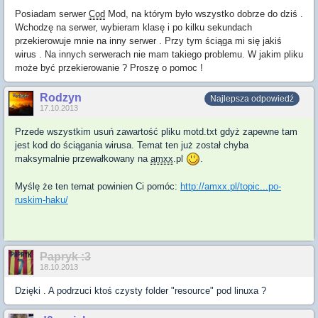
Posiadam serwer
Cod
Mod, na którym było wszystko dobrze do dziś .
Wchodzę na serwer, wybieram klasę i po kilku sekundach
przekierowuje mnie na inny serwer . Przy tym ściąga mi się jakiś
wirus . Na innych serwerach nie mam takiego problemu. W jakim pliku
może być przekierowanie ? Proszę o pomoc !
Rodzyn
Najlepsza odpowiedź
17.10.2013
Przede wszystkim usuń zawartość pliku motd.txt gdyż zapewne tam
jest kod do ściągania wirusa. Temat ten już został chyba
maksymalnie przewałkowany na
amxx
.pl
.
Myślę że ten temat powinien Ci pomóc:
http://amxx.pl/topic...po-
ruskim-haku/
Papryk :3
18.10.2013
Dzięki . A podrzuci ktoś czysty folder "resource" pod linuxa ?