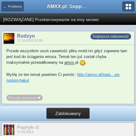
AMXX.pl: Support AMX Mod X i SourceMod
← Problemy
[ROZWIĄZANE] Przekierowywanie na inny serwer
Rodzyn
Najlepsza odpowiedź
17.10.2013 13:49
Przede wszystkim usuń zawartość pliku motd.txt gdyż zapewne tam
jest kod do ściągania wirusa. Temat ten już został chyba
maksymalnie przewałkowany na
amxx
.pl
.
Myślę że ten temat powinien Ci pomóc:
http://amxx.pl/topic...po-
ruskim-haku/
Przejdź do postu
Zablokowany
Papryk :3
17.10.2013