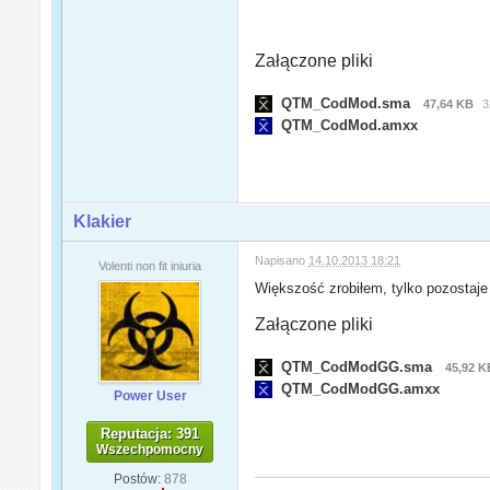
Załączone pliki
QTM_CodMod.sma
47,64 KB
3
QTM_CodMod.amxx
Klakier
Napisano
14.10.2013 18:21
Volenti non fit iniuria
Większość zrobiłem, tylko pozostaje
Załączone pliki
QTM_CodModGG.sma
45,92 K
QTM_CodModGG.amxx
Power User
Reputacja: 391
Wszechpomocny
Postów:
878