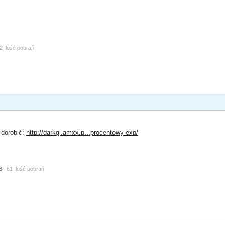
2 Ilość pobrań
 dorobić:
http://darkgl.amxx.p...procentowy-exp/
B
61 Ilość pobrań