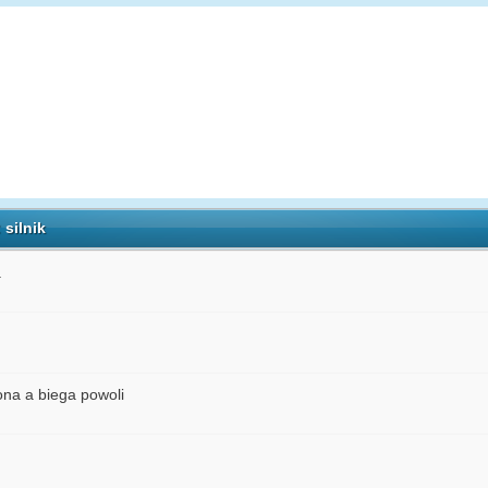
silnik
.
ona a biega powoli