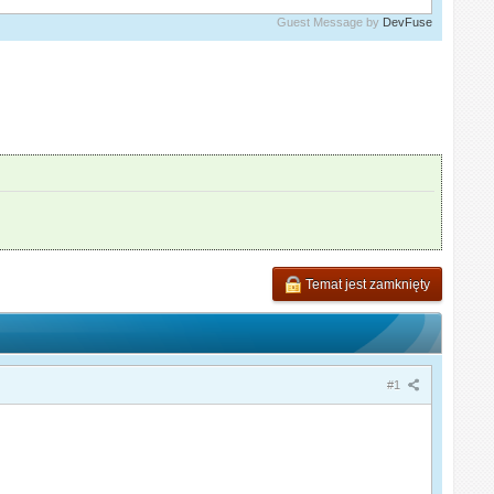
Guest Message by
DevFuse
Temat jest zamknięty
#1