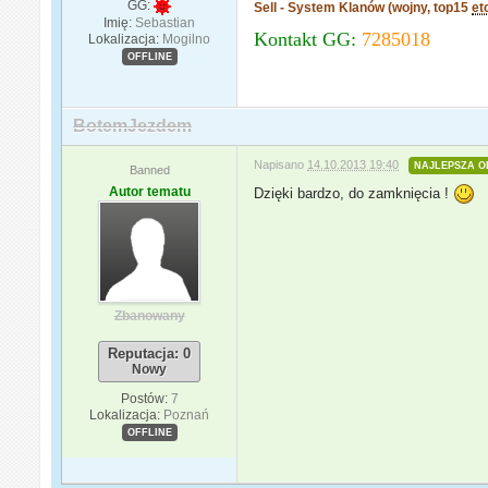
GG:
Sell - System Klanów (wojny, top15
et
Imię:
Sebastian
Kontakt GG:
7285018
Lokalizacja:
Mogilno
OFFLINE
BotemJezdem
Napisano
14.10.2013 19:40
NAJLEPSZA O
Banned
Autor tematu
Dzięki bardzo, do zamknięcia !
Zbanowany
Reputacja: 0
Nowy
Postów:
7
Lokalizacja:
Poznań
OFFLINE