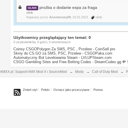
proźba o dodanie expa za fraga
SILNIK
silnik
Napisany przez
Anonimowy09
, 20.01.2023
silnik
Użytkownicy przeglądający ten temat: 0
0 użytkowników, 0 gości, 0 anonimowych
Coinsy CSGOPolygon Za SMS, PSC , Przelew - CoinSell.pro
Skiny do CS:GO za SMS, PSC, Przelew - CSGOPaka.com
Automatyczny Bot Levelowania Steam - LVLUPSteam.com
CSGO Gambling Sites and Free Betting Codes - DreamCodes.gg
💸 
AMXX.pl: Support AMX Mod X i SourceMod
→
Mody
→
Call of Duty Mod
→
P
Zmień styl
Polski
Oznacz jako przeczytane
Pomoc