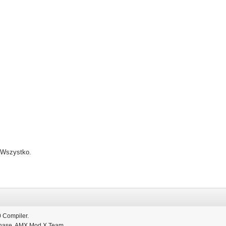
/Wszystko.
 Compiler.
hase,
AMX
Mod X Team