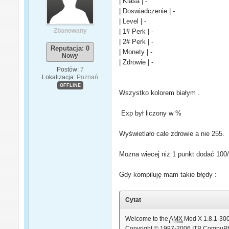
| Klasa | -
| Doswiadczenie | -
| Level | -
Zbanowany
| 1# Perk | -
| 2# Perk | -
Reputacja: 0
| Monety | -
Nowy
| Zdrowie | -
Postów:
7
Lokalizacja:
Poznań
OFFLINE
Wszystko kolorem białym .
Exp był liczony w %
Wyświetlało całe zdrowie a nie 255.
Można wiecej niż 1 punkt dodać 100
Gdy kompiluję mam takie błędy :
Cytat
Welcome to the
AMX
Mod X 1.8.1-300
Copyright © 1997-2006 ITB CompuP