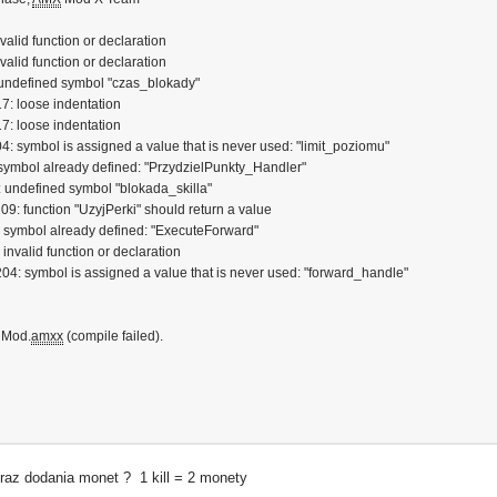
lid function or declaration
lid function or declaration
undefined symbol "czas_blokady"
: loose indentation
: loose indentation
symbol is assigned a value that is never used: "limit_poziomu"
ymbol already defined: "PrzydzielPunkty_Handler"
undefined symbol "blokada_skilla"
 function "UzyjPerki" should return a value
symbol already defined: "ExecuteForward"
valid function or declaration
 symbol is assigned a value that is never used: "forward_handle"
dMod.
amxx
(compile failed).
raz dodania monet ? 1 kill = 2 monety