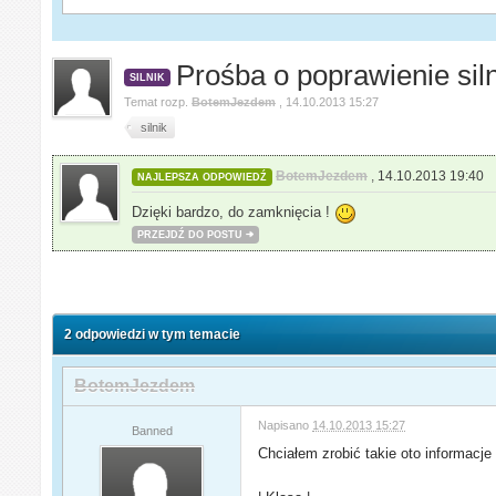
Prośba o poprawienie sil
SILNIK
Temat rozp.
BotemJezdem
,
14.10.2013 15:27
silnik
BotemJezdem
,
14.10.2013 19:40
NAJLEPSZA ODPOWIEDŹ
Dzięki bardzo, do zamknięcia !
PRZEJDŹ DO POSTU
2 odpowiedzi w tym temacie
BotemJezdem
Napisano
14.10.2013 15:27
Banned
Chciałem zrobić takie oto informacje 