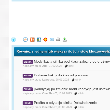
Również z jednym lub większą ilością słów kluczowych: 
Modyfikacja silnika pod klasy zależne od drużyny
SILNIK
Napisany przez
Arki
, 21.02.2025
silnik
Dodanie frakcji do klas od poziomu
SILNIK
Napisany przez
Lakrouss
, 28.01.2025
silnik
[Kondycja] po zmianie broni kondycja jest ustawi
SILNIK
Napisany przez
One ShooT
, 10.02.2023
silnik
Prośba o edytacje silnika Doświadczenie
SILNIK
Napisany przez
One ShooT
, 05.02.2023
silnik