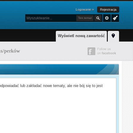
Logowanie »
Rejestracja
Ten temat
Wyświetl nową zawartość
as/perków
powiadać lub zakładać nowe tematy, ale nie bój się to jest