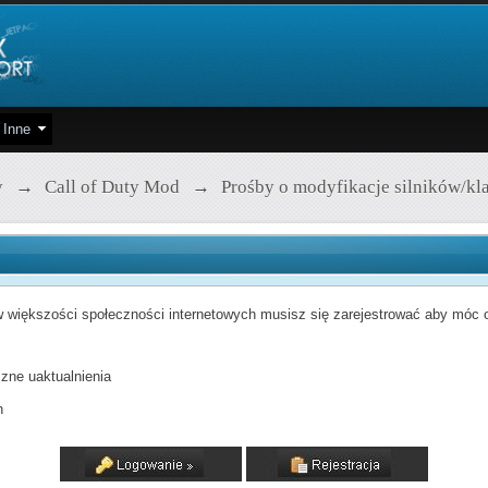
Inne
y
→
Call of Duty Mod
→
Prośby o modyfikacje silników/kl
 większości społeczności internetowych musisz się zarejestrować aby móc od
zne uaktualnienia
h