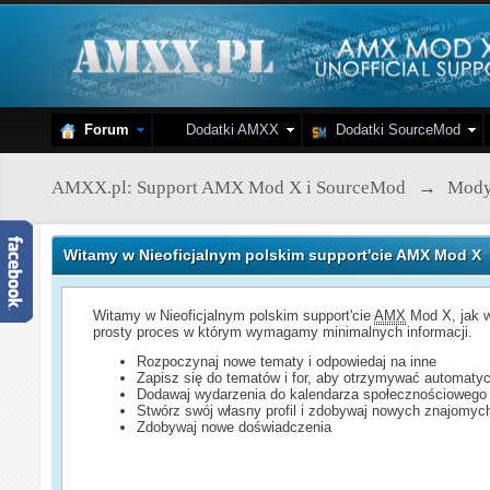
Forum
Dodatki AMXX
Dodatki SourceMod
AMXX.pl: Support AMX Mod X i SourceMod
→
Mod
Witamy w Nieoficjalnym polskim support'cie AMX Mod X
Witamy w Nieoficjalnym polskim support'cie
AMX
Mod X, jak w
prosty proces w którym wymagamy minimalnych informacji.
Rozpoczynaj nowe tematy i odpowiedaj na inne
Zapisz się do tematów i for, aby otrzymywać automatyc
Dodawaj wydarzenia do kalendarza społecznościowego
Stwórz swój własny profil i zdobywaj nowych znajomyc
Zdobywaj nowe doświadczenia