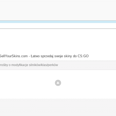
SellYourSkins.com - Łatwo sprzedaj swoje skiny do CS:GO
rośby o modyfikacje silników/klas/perków