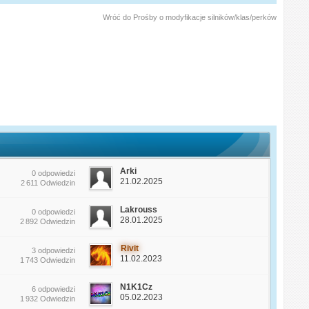
Wróć do Prośby o modyfikacje silników/klas/perków
Arki
0 odpowiedzi
21.02.2025
2 611 Odwiedzin
Lakrouss
0 odpowiedzi
28.01.2025
2 892 Odwiedzin
Rivit
3 odpowiedzi
11.02.2023
1 743 Odwiedzin
N1K1Cz
6 odpowiedzi
05.02.2023
1 932 Odwiedzin