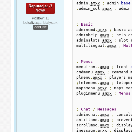
admin
.
amxx
;
 admin 
base
Reputacja: -3
;
admin_sql
.
amxx
;
 admin
Nowy
Postów:
11
Lokalizacja:
bialystok
;
Basic
OFFLINE
admincmd
.
amxx
;
 basic a
adminhelp
.
amxx
;
 help c
adminslots
.
amxx
;
 slot r
multilingual
.
amxx
;
Mul
;
Menus
menufront
.
amxx
;
 front
-
cmdmenu
.
amxx
;
 command 
plmenu
.
amxx
;
 players m
;
telemenu
.
amxx
;
 telepo
mapsmenu
.
amxx
;
 maps me
pluginmenu
.
amxx
;
Menus
;
Chat
/
Messages
adminchat
.
amxx
;
 consol
antiflood
.
amxx
;
 preven
scrollmsg
.
amxx
;
 displa
imessage
.
amxx
;
 display