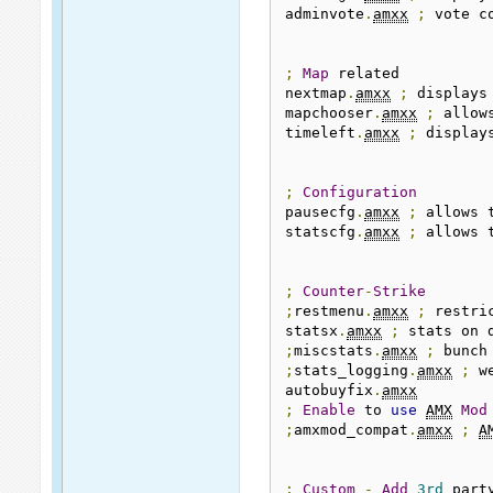
adminvote
.
amxx
;
 vote co
;
Map
 related

nextmap
.
amxx
;
 displays
mapchooser
.
amxx
;
 allow
timeleft
.
amxx
;
 display
;
Configuration
pausecfg
.
amxx
;
 allows 
statscfg
.
amxx
;
 allows 
;
Counter
-
Strike
;
restmenu
.
amxx
;
 restri
statsx
.
amxx
;
 stats on 
;
miscstats
.
amxx
;
 bunch
;
stats_logging
.
amxx
;
 w
autobuyfix
.
amxx
;
Enable
 to 
use
AMX
Mod
;
amxmod_compat
.
amxx
;
A
;
Custom
-
Add
3rd
 part