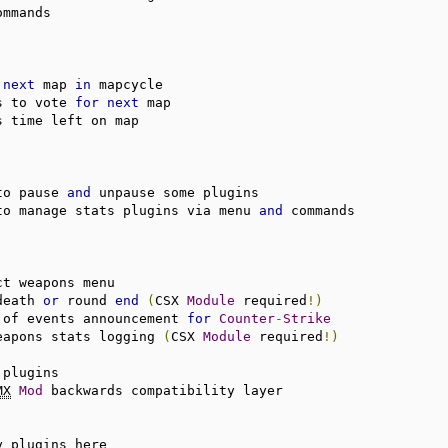
mmands

 
next
 map 
in
 mapcycle

s to vote 
for
next
 map

s time left on map

to pause 
and
 unpause some plugins

to manage stats plugins via menu 
and
 commands

ct weapons menu

death 
or
 round 
end
(
CSX 
Module
 required
!)
 of events announcement 
for
Counter
-
Strike
eapons stats logging 
(
CSX 
Module
 required
!)
MX
Mod
 backwards compatibility layer

y plugins here
