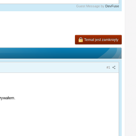
Guest Message by
DevFuse
Temat jest zamknięty
#1
grywałem.