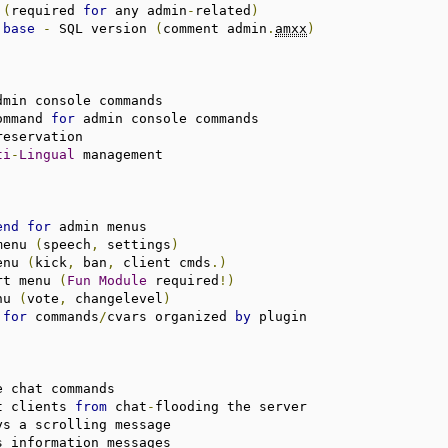
(
required 
for
 any admin
-
related
)
 
base
-
 SQL version 
(
comment admin
.
amxx
)
dmin console commands

ommand 
for
 admin console commands

eservation

ti
-
Lingual
 management

end
for
 admin menus

menu 
(
speech
,
 settings
)
enu 
(
kick
,
 ban
,
 client cmds
.)
rt menu 
(
Fun
Module
 required
!)
nu 
(
vote
,
 changelevel
)
for
 commands
/
cvars organized 
by
 plugin

e chat commands

t clients 
from
 chat
-
flooding the server

ys a scrolling message

s information messages
