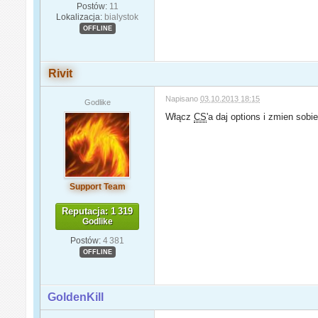
Postów:
11
Lokalizacja:
bialystok
OFFLINE
Rivit
Napisano
03.10.2013 18:15
Godlike
Włącz
CS
'a daj options i zmien sobie
Support Team
Reputacja: 1 319
Godlike
Postów:
4 381
OFFLINE
GoldenKill