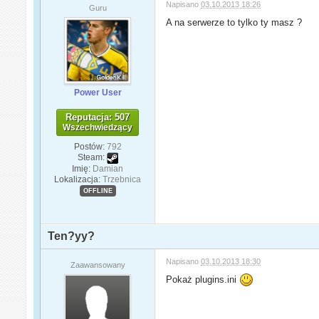
Napisano
03.10.2013 18:26
Guru
A na serwerze to tylko ty masz ?
Power User
Reputacja: 507
Wszechwiedzący
Postów:
792
Steam:
Imię:
Damian
Lokalizacja:
Trzebnica
OFFLINE
Ten?yy?
Napisano
03.10.2013 18:30
Zaawansowany
Pokaż plugins.ini