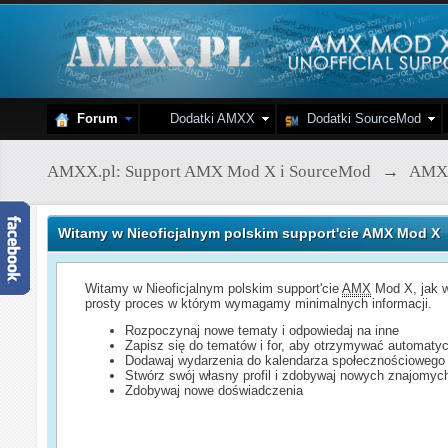
Forum
Dodatki AMXX
Dodatki SourceMod
AMXX.pl: Support AMX Mod X i SourceMod
→
AMX
Witamy w Nieoficjalnym polskim support'cie AMX Mod X
Witamy w Nieoficjalnym polskim support'cie
AMX
Mod X, jak w
prosty proces w którym wymagamy minimalnych informacji.
Rozpoczynaj nowe tematy i odpowiedaj na inne
Zapisz się do tematów i for, aby otrzymywać automatyc
Dodawaj wydarzenia do kalendarza społecznościowego
Stwórz swój własny profil i zdobywaj nowych znajomyc
Zdobywaj nowe doświadczenia