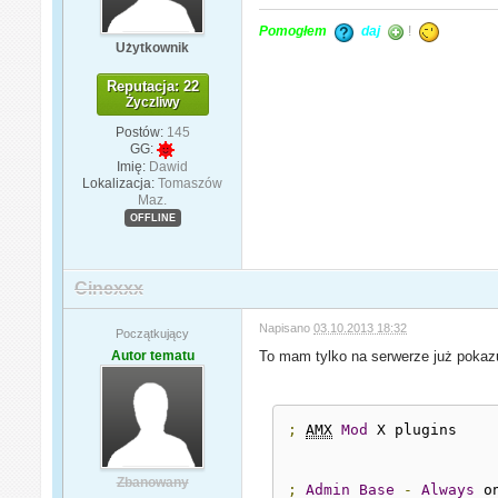
Pomogłem
daj
!
Użytkownik
Reputacja: 22
Życzliwy
Postów:
145
GG:
Imię:
Dawid
Lokalizacja:
Tomaszów
Maz.
OFFLINE
Cinexxx
Napisano
03.10.2013 18:32
Początkujący
Autor tematu
To mam tylko na serwerze już poka
;
AMX
Mod
 X plugins

Zbanowany
;
Admin
Base
-
Always
 o