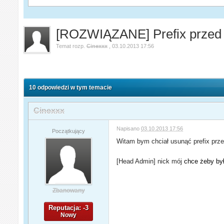
[ROZWIĄZANE] Prefix przed 
Temat rozp.
Cinexxx
,
03.10.2013 17:56
10 odpowiedzi w tym temacie
Cinexxx
Napisano
03.10.2013 17:56
Początkujący
Witam bym chciał usunąć prefix pr
[Head Admin] nick mój
chce żeby był
Zbanowany
Reputacja: -3
Nowy