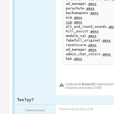
ad_manager
.
amxx
parachute
.
amxx
backweapons
.
amxx
eim
.
amxx
vip
.
amxx
alt_end_round_sounds
.
am
kill_assist
.
amxx
medale_sql
.
amxx
fakefull_original
.
amxx
resetscore
.
amxx
ad_manager
.
amxx
admin_chat_colors
.
amxx
hpk
.
amxx
Użytkownik
Benio101
edytował ten
Dodanie znacznika CODE
Ten?yy?
Napisano
03.10.2013 18:39
Zaawansowany