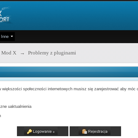
Inne
 Mod X
→
Problemy z pluginami
 większości społeczności internetowych musisz się zarejestrować aby móc od
zne uaktualnienia
h