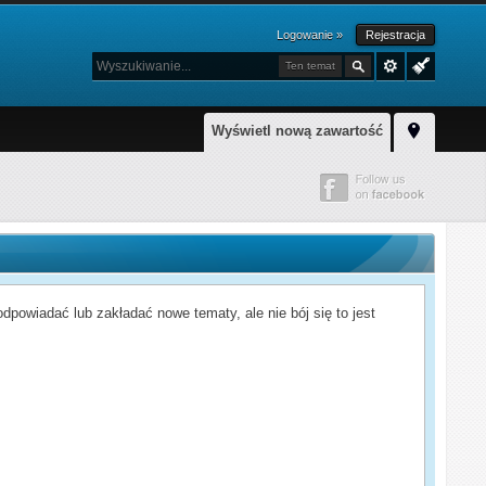
Logowanie »
Rejestracja
Ten temat
Wyświetl nową zawartość
powiadać lub zakładać nowe tematy, ale nie bój się to jest