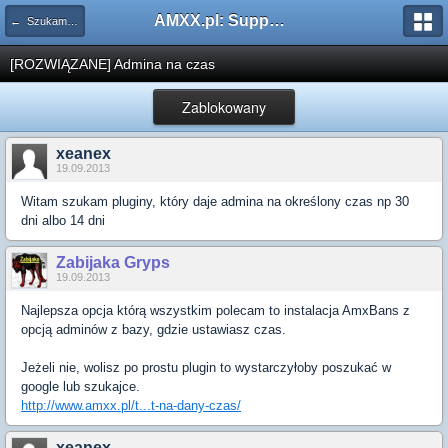
AMXX.pl: Support AMX Mod X i SourceMod
← Szukam pluginu
[ROZWIĄZANE] Admina na czas
Zablokowany
xeanex
19.09.2013
Witam szukam pluginy, który daje admina na określony czas np 30
dni albo 14 dni
Zabijaka Gryps
19.09.2013
Najlepsza opcja którą wszystkim polecam to instalacja AmxBans z
opcją adminów z bazy, gdzie ustawiasz czas.
Jeżeli nie, wolisz po prostu plugin to wystarczyłoby poszukać w
google lub szukajce.
http://www.amxx.pl/t...t-na-dany-czas/
xeanex