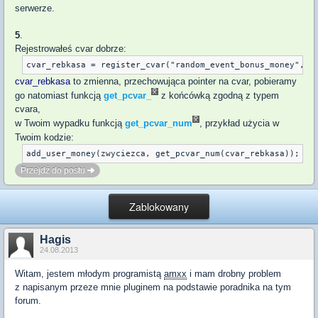
serwerze.
5
.
Rejestrowałeś cvar dobrze:
cvar_rebkasa
to zmienna, przechowująca pointer na cvar, pobieramy
go natomiast funkcją
get_pcvar_
z końcówką zgodną z typem
cvara,
w Twoim wypadku funkcją
get_pcvar_num
, przykład użycia w
Twoim kodzie:
add_user_money(zwyciezca, get_pcvar_num(cvar_rebkasa));
Przejdź do postu
Zablokowany
Hagis
24.08.2013
Witam, jestem młodym programistą
amxx
i mam drobny problem
z napisanym przeze mnie pluginem na podstawie poradnika na tym
forum.