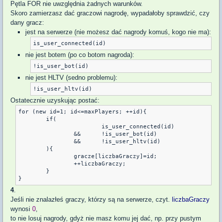
Pętla FOR nie uwzględnia żadnych warunków.
Skoro zamierzasz dać graczowi nagrodę, wypadałoby sprawdzić, czy
dany gracz:
jest na serwerze (nie możesz dać nagrody komuś, kogo nie ma):
is_user_connected(id)
nie jest botem (po co botom nagroda):
!is_user_bot(id)
nie jest HLTV (sedno problemu):
!is_user_hltv(id)
Ostatecznie uzyskując postać:
for (new id=1; id<=maxPlayers; ++id){

	if(

			is_user_connected(id)

		&&	!is_user_bot(id)

		&&	!is_user_hltv(id)

	){

		gracze[liczbaGraczy]=id;

		++liczbaGraczy;

	}

4
.
Jeśli nie znalazłeś graczy, którzy są na serwerze, czyt.
liczbaGraczy
wynosi
0
,
to nie losuj nagrody, gdyż nie masz komu jej dać, np. przy pustym