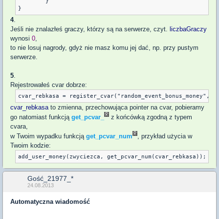
	}

4
.
Jeśli nie znalazłeś graczy, którzy są na serwerze, czyt.
liczbaGraczy
wynosi
0
,
to nie losuj nagrody, gdyż nie masz komu jej dać, np. przy pustym
serwerze.
5
.
Rejestrowałeś cvar dobrze:
cvar_rebkasa
to zmienna, przechowująca pointer na cvar, pobieramy
go natomiast funkcją
get_pcvar_
z końcówką zgodną z typem
cvara,
w Twoim wypadku funkcją
get_pcvar_num
, przykład użycia w
Twoim kodzie:
add_user_money(zwyciezca, get_pcvar_num(cvar_rebkasa));
Gość_21977_*
24.08.2013
Automatyczna wiadomość