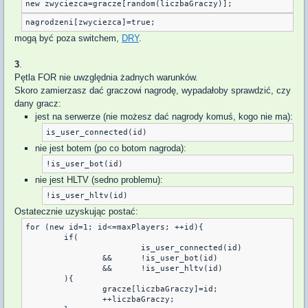
new zwyciezca=gracze[random(liczbaGraczy)];
mogą być poza switchem,
DRY
.
3
.
Pętla FOR nie uwzględnia żadnych warunków.
Skoro zamierzasz dać graczowi nagrodę, wypadałoby sprawdzić, czy
dany gracz:
jest na serwerze (nie możesz dać nagrody komuś, kogo nie ma):
is_user_connected(id)
nie jest botem (po co botom nagroda):
!is_user_bot(id)
nie jest HLTV (sedno problemu):
!is_user_hltv(id)
Ostatecznie uzyskując postać:
for (new id=1; id<=maxPlayers; ++id){

	if(

			is_user_connected(id)

		&&	!is_user_bot(id)

		&&	!is_user_hltv(id)

	){

		gracze[liczbaGraczy]=id;

		++liczbaGraczy;
