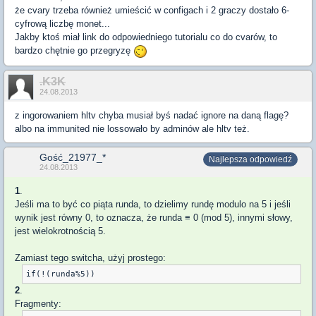
że cvary trzeba również umieścić w configach i 2 graczy dostało 6-
cyfrową liczbę monet...
Jakby ktoś miał link do odpowiedniego tutorialu co do cvarów, to
bardzo chętnie go przegryzę
.K3K
24.08.2013
z ingorowaniem hltv chyba musiał byś nadać ignore na daną flagę?
albo na immunited nie lossowało by adminów ale hltv też.
Gość_21977_*
Najlepsza odpowiedź
24.08.2013
1
.
Jeśli ma to być co piąta runda, to dzielimy rundę modulo na 5 i jeśli
wynik jest równy 0, to oznacza, że runda ≡ 0 (mod 5), innymi słowy,
jest wielokrotnością 5.
Zamiast tego switcha, użyj prostego:
2
.
Fragmenty: