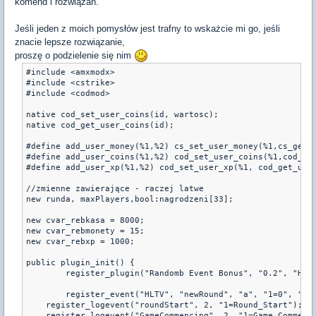
komend i rozwiązań.
Jeśli jeden z moich pomysłów jest trafny to wskażcie mi go, jeśli
znacie lepsze rozwiązanie,
proszę o podzielenie się nim
#include <amxmodx>

#include <cstrike>

#include <codmod>

native cod_set_user_coins(id, wartosc);

native cod_get_user_coins(id);

#define add_user_money(%1,%2) cs_set_user_money(%1,cs_get_u
#define add_user_coins(%1,%2) cod_set_user_coins(%1,cod_get
#define add_user_xp(%1,%2) cod_set_user_xp(%1, cod_get_user
//zmienne zawierające - raczej latwe

new runda, maxPlayers,bool:nagrodzeni[33];

new cvar_rebkasa = 8000;

new cvar_rebmonety = 15;

new cvar_rebxp = 1000;

public plugin_init() {

	register_plugin("Randomb Event Bonus", "0.2", "Hagis");

	register_event("HLTV", "newRound", "a", "1=0", "2=0");

    register_logevent("roundStart", 2, "1=Round_Start");

    register_logevent("GameCommencing", 2, "1=Game_Commenci