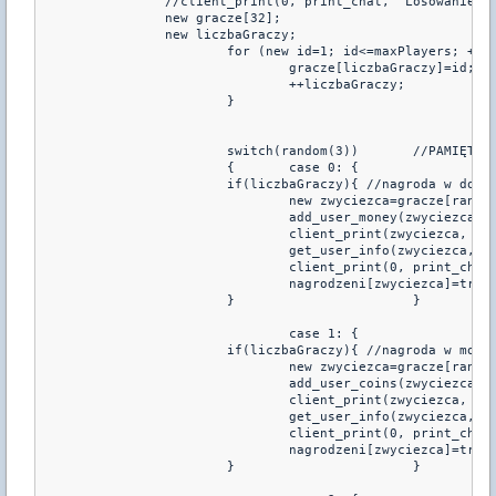
		//client_print(0, print_chat, "Losowanie wypalilo w rundzie %d", runda); //

		new gracze[32];

		new liczbaGraczy;

			for (new id=1; id<=maxPlayers; ++id){

				gracze[liczbaGraczy]=id;

				++liczbaGraczy;

			}

			switch(random(3))	//PAMIĘTAJ, ŻE MA BYĆ O 1 WIĘCEJ

			{ 	case 0:	{

			if(liczbaGraczy){ //nagroda w dolarach

				new zwyciezca=gracze[random(liczbaGraczy)];

				add_user_money(zwyciezca, cvar_rebkasa);

				client_print(zwyciezca, print_chat, "To twoj szczesliwy dzien! Dostales %d dolarow!",cvar_rebkasa);

				get_user_info(zwyciezca, "name", name, 31);

				client_print(0, print_chat, "%s dostal bonus w tej rundzie.", name );

				nagrodzeni[zwyciezca]=true;

			} 			}

				case 1:	{

			if(liczbaGraczy){ //nagroda w monetach

				new zwyciezca=gracze[random(liczbaGraczy)];

				add_user_coins(zwyciezca, cvar_rebmonety);

				client_print(zwyciezca, print_chat, "To twoj szczesliwy dzien! Dostales %d monet!", cvar_rebmonety);

				get_user_info(zwyciezca, "name", name, 31);

				client_print(0, print_chat, "%s dostal bonus w tej rundzie.", name );

				nagrodzeni[zwyciezca]=true;

			} 			} 
