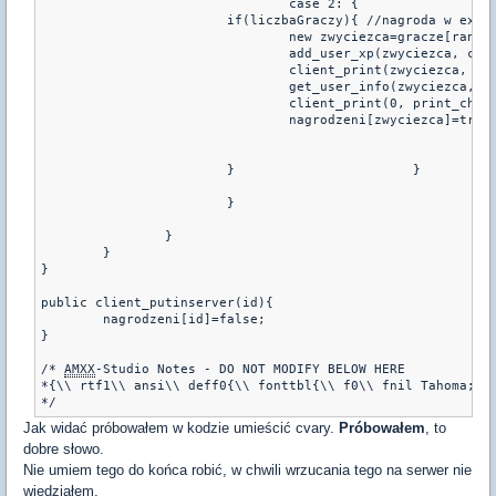
				case 2:	{

			if(liczbaGraczy){ //nagroda w expie

				new zwyciezca=gracze[random(liczbaGraczy)];

				add_user_xp(zwyciezca, cvar_rebxp);

				client_print(zwyciezca, print_chat, "To twoj szczesliwy dzien! Dostales dodatkowe %d expa!", cvar_rebxp);

				get_user_info(zwyciezca, "name", name, 31);

				client_print(0, print_chat, "%s dostal bonus w tej rundzie.", name );

				nagrodzeni[zwyciezca]=true;

			} 			}

			}

		}

	}

}

public client_putinserver(id){

	nagrodzeni[id]=false;

}

/* 
AMXX
-Studio Notes - DO NOT MODIFY BELOW HERE

*{\\ rtf1\\ ansi\\ deff0{\\ fonttbl{\\ f0\\ fnil Tahoma;}}\
Jak widać próbowałem w kodzie umieścić cvary.
Próbowałem
, to
dobre słowo.
Nie umiem tego do końca robić, w chwili wrzucania tego na serwer nie
wiedziałem,