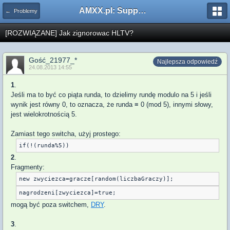
AMXX.pl: Support AMX Mod X i SourceMod
← Problemy
[ROZWIĄZANE] Jak zignorowac HLTV?
Gość_21977_*
Najlepsza odpowiedź
24.08.2013 14:55
1
.
Jeśli ma to być co piąta runda, to dzielimy rundę modulo na 5 i jeśli
wynik jest równy 0, to oznacza, że runda ≡ 0 (mod 5), innymi słowy,
jest wielokrotnością 5.
Zamiast tego switcha, użyj prostego:
2
.
Fragmenty:
new zwyciezca=gracze[random(liczbaGraczy)];
mogą być poza switchem,
DRY
.
3
.