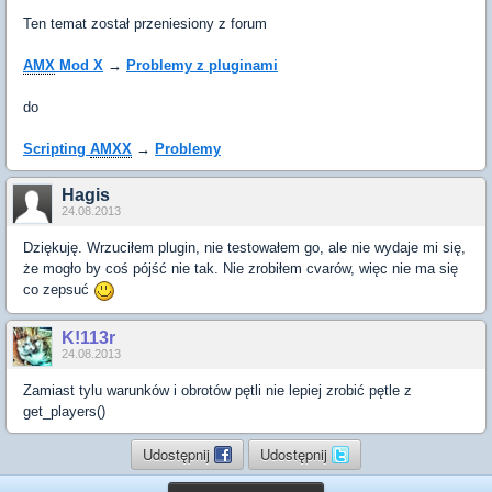
Ten temat został przeniesiony z forum
AMX
Mod X
→
Problemy z pluginami
do
Scripting
AMXX
→
Problemy
Hagis
24.08.2013
Dziękuję. Wrzuciłem plugin, nie testowałem go, ale nie wydaje mi się,
że mogło by coś pójść nie tak. Nie zrobiłem cvarów, więc nie ma się
co zepsuć
K!113r
24.08.2013
Zamiast tylu warunków i obrotów pętli nie lepiej zrobić pętle z
get_players()
Udostępnij
Udostępnij