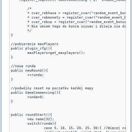
	/*

	* cvar_rebkasa = register_cvar("random_event_bonus_money", "8000");

	* cvar_rebmonety = register_cvar("random_event_bonus_coins", "10");

	* cvar_rebxp = register_cvar("random_event_bonus_experience", "1000");

	* Nie umiem tego do konca uzywac i dzieja sie dziwne rzeczy..

	*/

}

//pobieranie maxPlayers

public plugin_cfg(){

	maxPlayers=get_maxplayers();

}

//nowa runda

public newRound(){

	++runda;

}

//podwójny reset na poczatku każdej mapy

public GameCommencing(){

	runda=0;

}

public roundStart(){

	new name[32];

	switch(runda){

		case 5, 10, 15, 20, 25, 30:{ //Więcej nie powinno być
