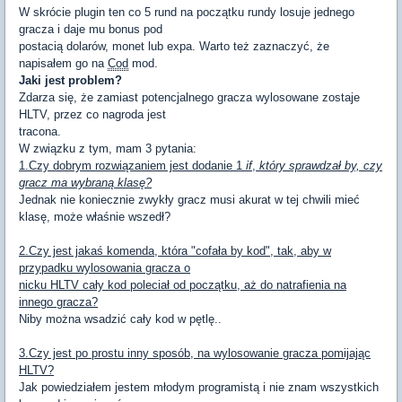
W skrócie plugin ten co 5 rund na początku rundy losuje jednego
gracza i daje mu bonus pod
postacią dolarów, monet lub expa. Warto też zaznaczyć, że
napisałem go na
Cod
mod.
Jaki jest problem?
Zdarza się, że zamiast potencjalnego gracza wylosowane zostaje
HLTV, przez co nagroda jest
tracona.
W związku z tym, mam 3 pytania:
1.Czy dobrym rozwiązaniem jest dodanie 1
if
,
który sprawdzał by, czy
gracz ma wybraną klasę?
Jednak nie koniecznie zwykły gracz musi akurat w tej chwili mieć
klasę, może właśnie wszedł?
2.Czy jest jakaś komenda, która "cofała by kod", tak, aby w
przypadku wylosowania gracza o
nicku HLTV cały kod poleciał od początku, aż do natrafienia na
innego gracza?
Niby można wsadzić cały kod w pętlę..
3.Czy jest po prostu inny sposób, na wylosowanie gracza pomijając
HLTV?
Jak powiedziałem jestem młodym programistą i nie znam wszystkich