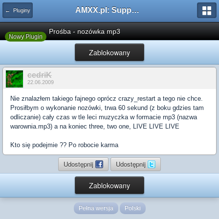
AMXX.pl: Support AMX Mod X i SourceMod
← Pluginy
Prośba - nozówka mp3
Nowy Plugin
Zablokowany
cedriK
22.06.2009
Nie znalazłem takiego fajnego oprócz crazy_restart a tego nie chce.
Prosiłbym o wykonanie nozówki, trwa 60 sekund (z boku gdzies tam
odliczanie) cały czas w tle leci muzyczka w formacie mp3 (nazwa
warownia.mp3) a na koniec three, two one, LIVE LIVE LIVE
Kto się podejmie ?? Po robocie karma
Udostępnij
Udostępnij
Zablokowany
Pełna wersja
Polski