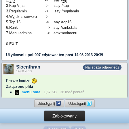
2.
Vip
-> say /
vip
3.Kup Vipa -> say /kup
3.Regulamin -> say /regulamin
4.Wyjdz z serwera ->
5.Top 15 -> say /top15
6.Rank -> say /rankstats
7.Menu admina -> amxmodmenu
0.EXIT
Użytkownik
poli007
edytował ten post 14.08.2013 20:39
Sloenthran
Najlepsza odpowiedź
14.08.2013
Proszę bardzo
Załączone pliki
menu.sma
1,67 KB
38 Ilość pobrań
Udostępnij
Udostępnij
Zablokowany