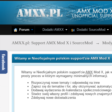
Forum
Dodatki AMXX
Dodatki SourceMod
AMXX.pl: Support AMX Mod X i SourceMod
→
Mod
Witamy w Nieoficjalnym polskim support'cie AMX Mod X
Witamy w Nieoficjalnym polskim support'cie
AMX
Mod X, jak w
prosty proces w którym wymagamy minimalnych informacji.
Rozpoczynaj nowe tematy i odpowiedaj na inne
Zapisz się do tematów i for, aby otrzymywać automatyc
Dodawaj wydarzenia do kalendarza społecznościowego
Stwórz swój własny profil i zdobywaj nowych znajomyc
Zdobywaj nowe doświadczenia