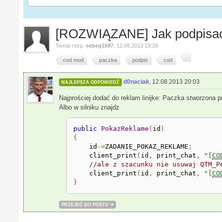
[ROZWIĄZANE] Jak podpisać
Temat rozp.
sebeq1697
,
12.08.2013 19:29
cod mod
paczka
podpis
cod
d0naciak
,
12.08.2013 20:03
NAJLEPSZA ODPOWIEDŹ
Najprościej dodać do reklam linijke: Paczka stworzona
Albo w silniku znajdz
public
PokazReklame
(
id
)
{
    id
-=
ZADANIE_POKAZ_REKLAME
;
    client_print
(
id
,
 print_chat
,
"[
CO
//ale z szacunku nie usuwaj QTM_P
    client_print
(
id
,
 print_chat
,
"[
CO
}
PRZEJDŹ DO POSTU