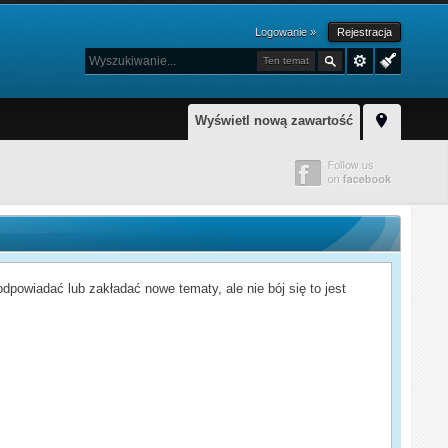
Logowanie »
Rejestracja
Ten temat
Wyświetl nową zawartość
powiadać lub zakładać nowe tematy, ale nie bój się to jest