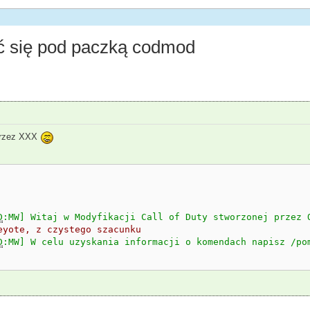
 się pod paczką codmod
 przez XXX
D
:MW] Witaj w Modyfikacji Call of Duty stworzonej przez 
eyote, z czystego szacunku
D
:MW] W celu uzyskania informacji o komendach napisz /po