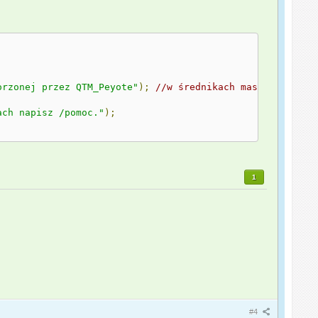
orzonej przez QTM_Peyote"
);
//w średnikach masz treść re
ach napisz /pomoc."
);
1
#4