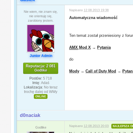
Napisano
12.08.2013 19:38
Nie wiem, nie znam się,
nie orientuję się,
Automatyczna wiadomość
zarobiony jestem.
Ten temat został przeniesiony z for
AMX
Mod X
→
Pytania
Junior Admin
do
Reputacja: 2 081
Godlike
Mody
→
Call of Duty Mod
→
Pytan
Postów:
5 718
Imię:
Adaś
Lokalizacja:
No teraz
trochę dalej od WWy
ONLINE
d0naciak
Napisano
12.08.2013 20:03
NAJLEPSZA O
Godlike