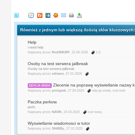
Również z jednym lub większą ilością słów kluczowych:
Help
i need help
Napisany przez
RedSMURF
, 22.06.2026
1.0
,
Osoby na test serwera jailbreak
Osoby na test serwera jailbreak
Napisany przez
vdriann
, 07.01.2026
Zlecenie na poprawę wyświetlanie nazwy k
EDYCJA MODA
Napisany przez
protypek
, 27.04.2025
edycja moda
,
cod mod
Paczka perkow.
perki
Napisany przez
NAVIK
, 24.03.2025
cod nowy
,
Wyswietlanie wiadomosci w tutor
Napisany przez
SHiBBy.
, 27.02.2025