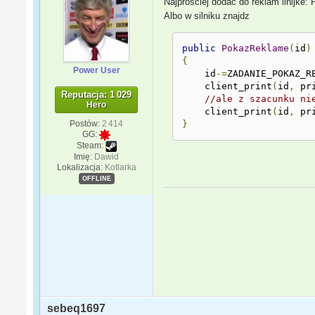
Najprościej dodać do reklam linijk
Albo w silniku znajdz
public
PokazReklame
(
id
)
{
Power User
    id
-=
ZADANIE_POKAZ_R
    client_print
(
id
,
 pr
Reputacja: 1 029
//ale z szacunku ni
Hero
    client_print
(
id
,
 pr
Postów:
2 414
}
GG:
Steam:
Imię:
Dawid
Lokalizacja:
Kotlarka
OFFLINE
sebeq1697