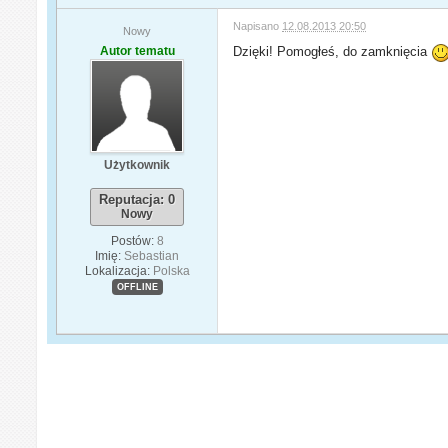
Napisano
12.08.2013 20:50
Nowy
Autor tematu
Dzięki! Pomogłeś, do zamknięcia
Użytkownik
Reputacja: 0
Nowy
Postów:
8
Imię:
Sebastian
Lokalizacja:
Polska
OFFLINE