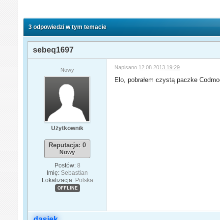
3 odpowiedzi w tym temacie
sebeq1697
Napisano
12.08.2013 19:29
Nowy
Elo, pobrałem czystą paczke Codmod 
Użytkownik
Reputacja: 0
Nowy
Postów:
8
Imię:
Sebastian
Lokalizacja:
Polska
OFFLINE
dasiek