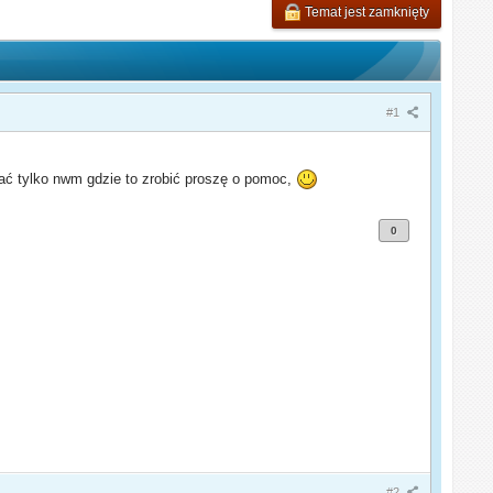
Temat jest zamknięty
#1
sać tylko nwm gdzie to zrobić proszę o pomoc,
0
#2