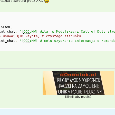
e: Paczka stworzona przez XXX
EKLAME
;
int_chat
,
"[
COD
:MW] Witaj w Modyfikacji Call of Duty stw
e usuwaj QTM_Peyote, z czystego szacunku
int_chat
,
"[
COD
:MW] W celu uzyskania informacji o komend
Kliknij, aby przejść