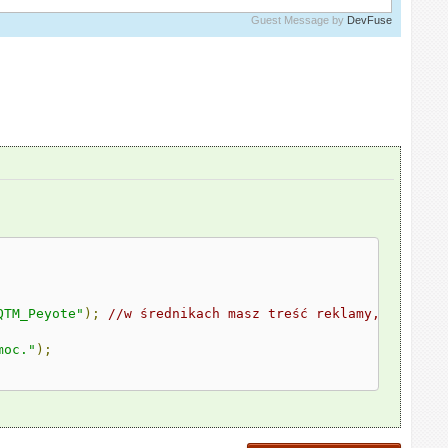
Guest Message by
DevFuse
QTM_Peyote"
);
//w średnikach masz treść reklamy, zmodyfi
moc."
);