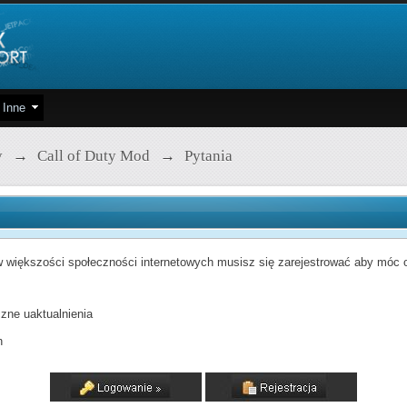
Inne
y
→
Call of Duty Mod
→
Pytania
 większości społeczności internetowych musisz się zarejestrować aby móc od
zne uaktualnienia
h