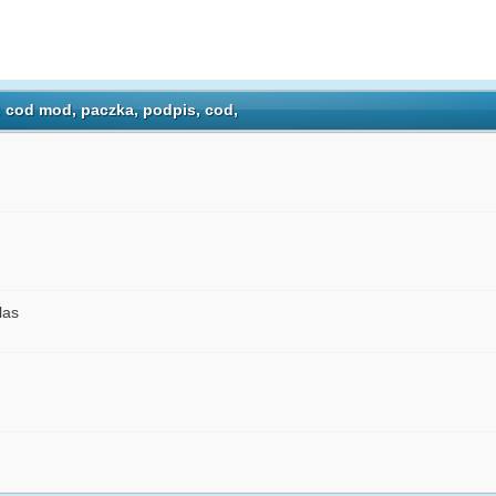
 cod mod, paczka, podpis, cod,
las