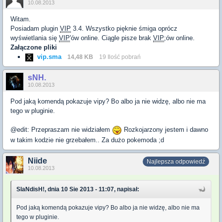
10.08.2013
Witam.
Posiadam plugin
VIP
3.4. Wszystko pięknie śmiga oprócz
wyświetlania się
VIP
'ów online. Ciągle pisze brak
VIP
;ów online.
Załączone pliki
vip.sma
14,48 KB
19 Ilość pobrań
sNH.
10.08.2013
Pod jaką komendą pokazuje vipy? Bo albo ja nie widzę, albo nie ma
tego w pluginie.
@edit: Przepraszam nie widziałem
Rozkojarzony jestem i dawno
w takim kodzie nie grzebałem.. Za dużo pokemoda ;d
Niide
Najlepsza odpowiedź
10.08.2013
SlaNdisH!, dnia 10 Sie 2013 - 11:07, napisał:
Pod jaką komendą pokazuje vipy? Bo albo ja nie widzę, albo nie ma
tego w pluginie.