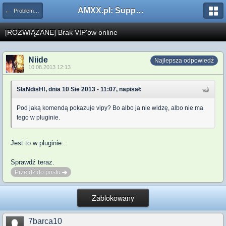
AMXX.pl: Support AMX Mod X i SourceMod
← Problemy z pluginami
[ROZWIĄZANE] Brak VIP'ow online
Niide
Najlepsza odpowiedź
10.08.2013 12:13
SlaNdisH!, dnia 10 Sie 2013 - 11:07, napisał:
Pod jaką komendą pokazuje vipy? Bo albo ja nie widzę, albo nie ma
tego w pluginie.
Jest to w pluginie...
Sprawdź teraz.
Przejdź do postu
Zablokowany
7barca10