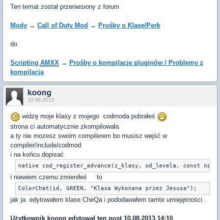
Ten temat został przeniesiony z forum
Mody
→
Call of Duty Mod
→
Prośby o Klasę/Perk
do
Scripting
AMXX
→
Prośby o kompilacje pluginów / Problemy z
kompilacją
koong
10.08.2013
widzę moje klasy z mojego codmoda pobrałeś
strona ci automatycznie zkompilowała
a ty nie mozesz swoim compilerem bo musisz wejść w
compiler/include/codmod
i na końcu dopisać
native cod_register_advance(z_klasy, od_levela, const nazw
i niewiem czemu zmieniłeś to
ColorChat(id, GREEN, "Klasa Wykonana przez Jesusa");
jak ja edytowałem klase CheQa i pododawałem tamte umiejętności .
Użytkownik
koong
edytował ten post 10.08.2013 14:10