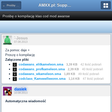
AMXX.pl: Support AMX Mod X i SourceMod
← Prośby o kompilacje pluginów / Problemy z kompilacją
Prośbę o kompilację klas cod mod awanse
` Jesus
07.08.2013
Za pomoc daje +
Proszę o kompilację
Załączone pliki
codawans_elitkameleon.sma
3,39 KB
42 Ilość pobrań
codawans_profkameleon.sma
2,39 KB
40 Ilość pobrań
codawans_wkameleon.sma
1,89 KB
49 Ilość pobrań
codclass_Kameeelleeonn.sma
1,14 KB
47 Ilość pobrań
dasiek
10.08.2013
Automatyczna wiadomość