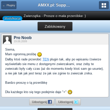
AMXX.pl: Support AMX Mod X i SourceMod
← Pluginy
Zwierzątka - Prosze o mała przeróbke :)
Modyfikacja
Zablokowany
Pro Noob
19.06.2009
Siema,
Mam ogromną prośbę
Dałby ktoś rade przerobić
TEN
plugin tak, aby po wpisaniu /zwierze
wyświetlało sie menu z dostępnymi zwierzakami, oraz żeby te
zwierzaki były cały czas (aż do momentu kiedy ktoś sam go usunie),
a nie jak tak jak jest teraz że jak sie zginie to zwierzak znika.
Bardzo proszę o tą przeróbkę
Dla każdego kto się tego podejmie daje "+"
Udostępnij
Udostępnij