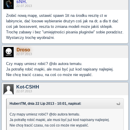
sNH.
22.07.2013
Zrobić nową mapę, ustawić spawn 1tt na środku resztę ct w
labiryncie, dać losowe wybieranie drużyn coś jak na dr, a dla tt dać
coś jak bossevent, reszta to zmiana modeli może jakiś sklepik.
Trochę zabawy i bez "umiejętności pisania pluginów" sobie poradzisz.
Wystarczy trochę wyobraźni.
Droso
22.07.2013
Czy mapy umiesz robić? @do autora tematu.
Ja potrafię robić mapki, ale musi być już kod napisany najlepiej.
Nie chcę tracić czasu, na coś co może nie wypalić.
Kot-CSHH
22.07.2013
HubertTM, dnia 22 Lip 2013 - 10:01, napisał:
Czy mapy umiesz robić? @do autora tematu.
Ja potrafię robić mapki, ale musi być już kod napisany najlepiej.
Nie chcę tracić czasu, na coś co może nie wypalić.