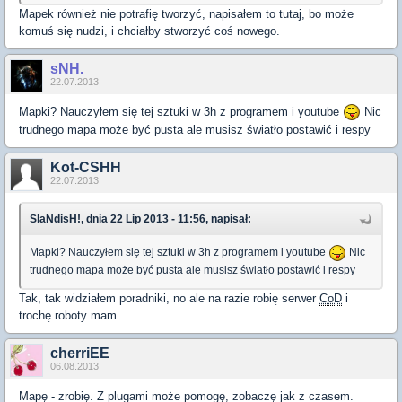
Mapek również nie potrafię tworzyć, napisałem to tutaj, bo może
komuś się nudzi, i chciałby stworzyć coś nowego.
sNH.
22.07.2013
Mapki? Nauczyłem się tej sztuki w 3h z programem i youtube
Nic
trudnego mapa może być pusta ale musisz światło postawić i respy
Kot-CSHH
22.07.2013
SlaNdisH!, dnia 22 Lip 2013 - 11:56, napisał:
Mapki? Nauczyłem się tej sztuki w 3h z programem i youtube
Nic
trudnego mapa może być pusta ale musisz światło postawić i respy
Tak, tak widziałem poradniki, no ale na razie robię serwer
CoD
i
trochę roboty mam.
cherriEE
06.08.2013
Mapę - zrobię. Z plugami może pomogę, zobaczę jak z czasem.