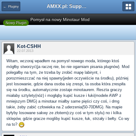
AMXX.pl: Support AMX Mod X i SourceMod
← Pluginy
Pomysł na nowy Minotaur Mod
Nowy Plugin
Kot-CSHH
22.07.2013
Witam, wczoraj wpadłem na pomysł nowego moda, którego ktoś
mógłby stworzyć(ja raczej nie, bo nie ogarniam pisania plugnów). Mod
polegałby na tym, że trzeba by zrobić mapę labirynt, i
porozmieszczać na niej spawny(jeden oczywiście na środku), później
jest losowanie, gdzie dana osoba się zrespi, ta osoba która zrespiła
się na środku, automatycznie zostaje minotaurem. Reszta graczy
miałaby sztylety(nóż) i mogłąby kupić kusze i łuki(modele AWP z
mniejszym DMG) a minotaur miałby same pięści czy coś, i dmg
takie, żeby zabić człowieka na 2 uderzenia(50-70DMG). Na mapie
byłyby losowane sakwy ze złotem(czy coś w tym stylu) no i kilka
sklepów, gdzie gracze mogliby kupić kusze, łuk, strzały i bełty. Co wy
na to?