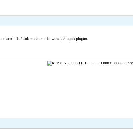
o kolei . Też tak miałem . To wina jakiegoś pluginu .