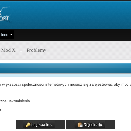
Inne
 Mod X
→
Problemy
 większości społeczności internetowych musisz się zarejestrować aby móc od
zne uaktualnienia
h