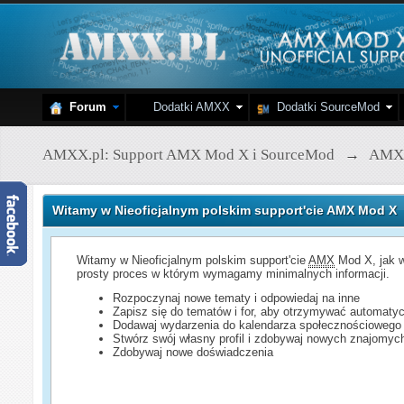
Forum
Dodatki AMXX
Dodatki SourceMod
AMXX.pl: Support AMX Mod X i SourceMod
→
AMX
Witamy w Nieoficjalnym polskim support'cie AMX Mod X
Witamy w Nieoficjalnym polskim support'cie
AMX
Mod X, jak w
prosty proces w którym wymagamy minimalnych informacji.
Rozpoczynaj nowe tematy i odpowiedaj na inne
Zapisz się do tematów i for, aby otrzymywać automatyc
Dodawaj wydarzenia do kalendarza społecznościowego
Stwórz swój własny profil i zdobywaj nowych znajomyc
Zdobywaj nowe doświadczenia