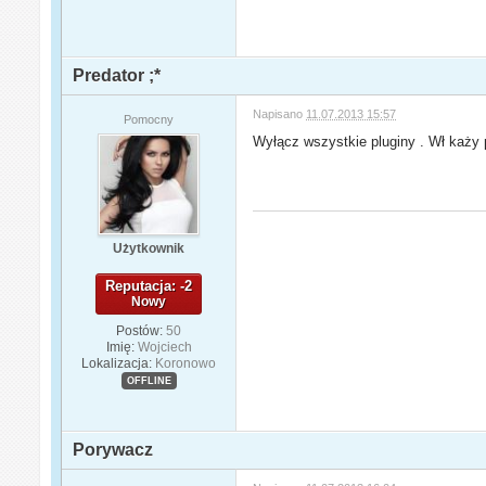
Predator ;*
Napisano
11.07.2013 15:57
Pomocny
Wyłącz wszystkie pluginy . Wł każy p
Użytkownik
Reputacja: -2
Nowy
Postów:
50
Imię:
Wojciech
Lokalizacja:
Koronowo
OFFLINE
Porywacz