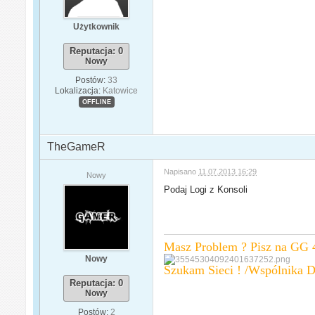
Użytkownik
Reputacja: 0
Nowy
Postów:
33
Lokalizacja:
Katowice
OFFLINE
TheGameR
Napisano
11.07.2013 16:29
Nowy
Podaj Logi z Konsoli
Masz Problem ? Pisz na GG 
Nowy
Szukam Sieci ! /Wspólnika D
Reputacja: 0
Nowy
Postów:
2