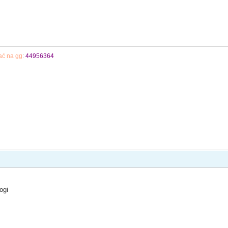
ać na gg
:
44956364
ogi