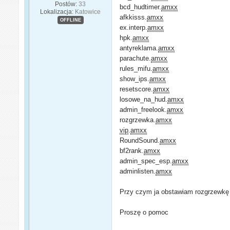
Postów:
33
bcd_hudtimer.
amxx
Lokalizacja:
Katowice
afkkisss.
amxx
OFFLINE
ex.interp.
amxx
hpk.
amxx
antyreklama.
amxx
parachute.
amxx
rules_mifu.
amxx
show_ips.
amxx
resetscore.
amxx
losowe_na_hud.
amxx
admin_freelook.
amxx
rozgrzewka.
amxx
vip
.
amxx
RoundSound.
amxx
bf2rank.
amxx
admin_spec_esp.
amxx
adminlisten.
amxx
Przy czym ja obstawiam rozgrzewkę 
Proszę o pomoc