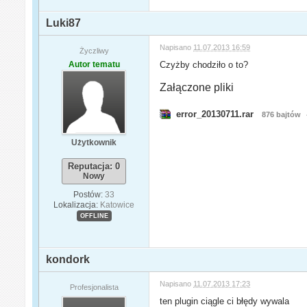
Luki87
Napisano
11.07.2013 16:59
Życzliwy
Autor tematu
Czyżby chodziło o to?
Załączone pliki
error_20130711.rar
876 bajtów
Użytkownik
Reputacja: 0
Nowy
Postów:
33
Lokalizacja:
Katowice
OFFLINE
kondork
Napisano
11.07.2013 17:23
Profesjonalista
ten plugin ciągle ci błędy wywala