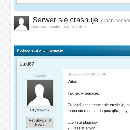
Serwer się crashuje
crash serwe
Temat rozp.
Luki87
,
11.07.2013 15:48
8 odpowiedzi w tym temacie
Luki87
Napisano
11.07.2013 15:48
Życzliwy
Witam
Tak jak w temacie.
Co jakiś czas serwer się crashuje, ob
Użytkownik
mapa się resetuje do początka, czyli 
Reputacja: 0
Oto lista pluginów:
Nowy
kill_assist.
amxx