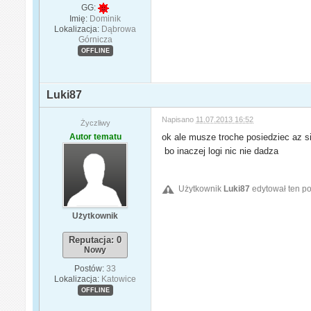
GG:
Imię:
Dominik
Lokalizacja:
Dąbrowa
Górnicza
OFFLINE
Luki87
Napisano
11.07.2013 16:52
Życzliwy
Autor tematu
ok ale musze troche posiedziec az s
bo inaczej logi nic nie dadza
Użytkownik
Luki87
edytował ten po
Użytkownik
Reputacja: 0
Nowy
Postów:
33
Lokalizacja:
Katowice
OFFLINE