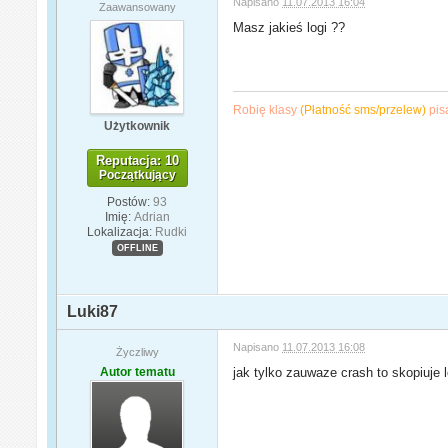
Napisano
11.07.2013 16:04
Zaawansowany
Masz jakieś logi ??
Robię klasy
(Płatność sms/przelew)
pis
Użytkownik
Reputacja: 10
Początkujący
Postów:
93
Imię:
Adrian
Lokalizacja:
Rudki
OFFLINE
Luki87
Napisano
11.07.2013 16:08
Życzliwy
Autor tematu
jak tylko zauwaze crash to skopiuje l