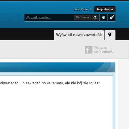
Logowanie »
Rejestracja
Ten temat
Wyświetl nową zawartość
powiadać lub zakładać nowe tematy, ale nie bój się to jest