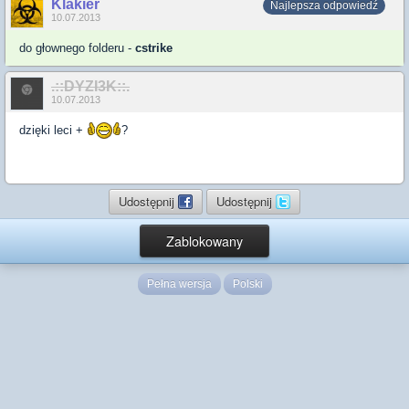
Klakier
Najlepsza odpowiedź
10.07.2013
do głownego folderu -
cstrike
.::DYZI3K::.
10.07.2013
dzięki leci +
?
Udostępnij
Udostępnij
Zablokowany
Pełna wersja
Polski