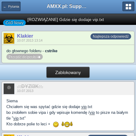
AMXX.pl: Support AMX Mod X i SourceMod
← Pytania
[ROZWIĄZANE] Gdzie się dodaje vip.txt
CoD Nowy
Klakier
Najlepsza odpowiedź
10.07.2013 13:14
do głownego folderu -
cstrike
Przejdź do postu
Zablokowany
.::DYZI3K::.
10.07.2013
Siema
Chciałem się was spytać gdzie się dodaje
vip
.txt
bo zrobiłem sobie vipa i gdy wpisuje komendę /
vip
to pisze na białym
tle "
vip
.txt"
Kto dobrze polie to leci +