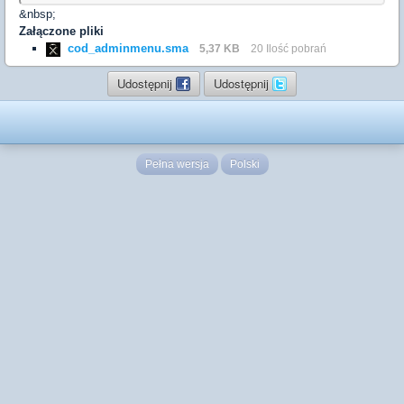
&nbsp;
Załączone pliki
cod_adminmenu.sma
5,37 KB
20 Ilość pobrań
Udostępnij
Udostępnij
Pełna wersja
Polski