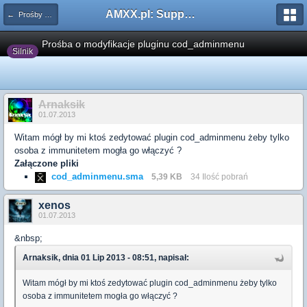
AMXX.pl: Support AMX Mod X i SourceMod
← Prośby o modyfikacje silników/klas/perków
Prośba o modyfikacje pluginu cod_adminmenu
Silnik
Arnaksik
01.07.2013
Witam mógł by mi ktoś zedytować plugin cod_adminmenu żeby tylko
osoba z immunitetem mogła go włączyć ?
Załączone pliki
cod_adminmenu.sma
5,39 KB
34 Ilość pobrań
xenos
01.07.2013
&nbsp;
Arnaksik, dnia 01 Lip 2013 - 08:51, napisał:
Witam mógł by mi ktoś zedytować plugin cod_adminmenu żeby tylko
osoba z immunitetem mogła go włączyć ?