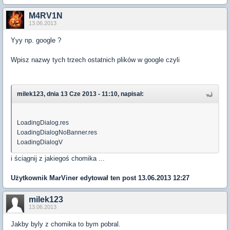
M4RV1N
13.06.2013
Yyy np. google ?
Wpisz nazwy tych trzech ostatnich plików w google czyli
milek123, dnia 13 Cze 2013 - 11:10, napisał:
LoadingDialog.res
LoadingDialogNoBanner.res
LoadingDialogV
i ściągnij z jakiegoś chomika ...
Użytkownik
MarViner
edytował ten post 13.06.2013 12:27
milek123
13.06.2013
Jakby byly z chomika to bym pobral.