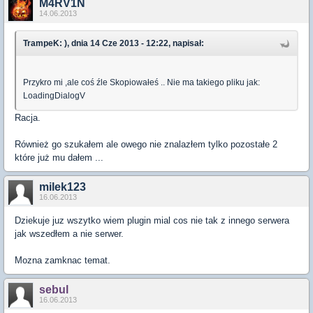
M4RV1N
14.06.2013
TrampeK: ), dnia 14 Cze 2013 - 12:22, napisał:
Przykro mi ,ale coś źle Skopiowałeś .. Nie ma takiego pliku jak:
LoadingDialogV
Racja.
Również go szukałem ale owego nie znalazłem tylko pozostałe 2
które już mu dałem ...
milek123
16.06.2013
Dziekuje juz wszytko wiem plugin mial cos nie tak z innego serwera
jak wszedłem a nie serwer.
Mozna zamknac temat.
sebul
16.06.2013