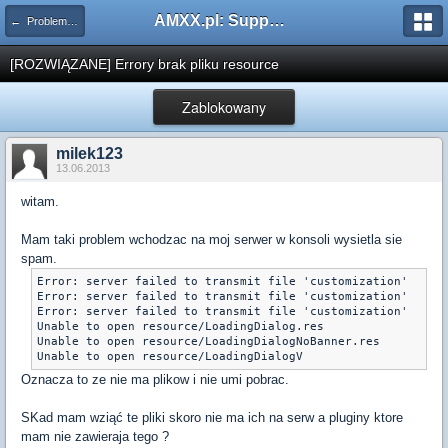
AMXX.pl: Support AMX Mod X i SourceMod
← Problemy z pluginami
[ROZWIĄZANE] Errory brak pliku resource
Zablokowany
milek123
13.06.2013
witam.
Mam taki problem wchodzac na moj serwer w konsoli wysietla sie
spam.
Error: server failed to transmit file 'customization'

Error: server failed to transmit file 'customization'

Error: server failed to transmit file 'customization'

Unable to open resource/LoadingDialog.res

Unable to open resource/LoadingDialogNoBanner.res

Unable to open resource/LoadingDialogV
Oznacza to ze nie ma plikow i nie umi pobrac.
SKad mam wziąć te pliki skoro nie ma ich na serw a pluginy ktore
mam nie zawieraja tego ?