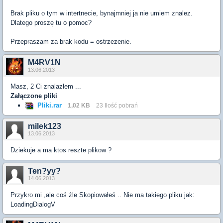
Brak pliku o tym w intertnecie, bynajmniej ja nie umiem znalez.
Dlatego proszę tu o pomoc?
Przepraszam za brak kodu = ostrzezenie.
M4RV1N
13.06.2013
Masz, 2 Ci znalazłem ...
Załączone pliki
Pliki.rar
1,02 KB
23 Ilość pobrań
milek123
13.06.2013
Dziekuje a ma ktos reszte plikow ?
Ten?yy?
14.06.2013
Przykro mi ,ale coś źle Skopiowałeś .. Nie ma takiego pliku jak:
LoadingDialogV