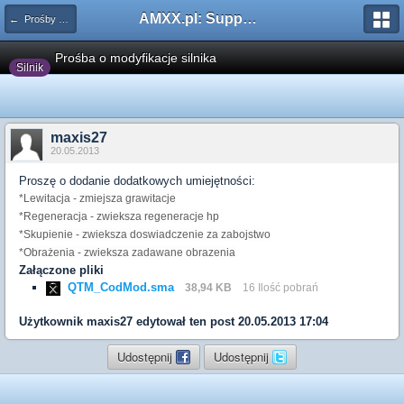
AMXX.pl: Support AMX Mod X i SourceMod
← Prośby o modyfikacje silników/klas/perków
Prośba o modyfikacje silnika
Silnik
maxis27
20.05.2013
Proszę o dodanie dodatkowych umiejętności:
*Lewitacja - zmiejsza grawitacje
*Regeneracja - zwieksza regeneracje hp
*Skupienie - zwieksza doswiadczenie za zabojstwo
*Obrażenia - zwieksza zadawane obrazenia
Załączone pliki
QTM_CodMod.sma
38,94 KB
16 Ilość pobrań
Użytkownik
maxis27
edytował ten post 20.05.2013 17:04
Udostępnij
Udostępnij