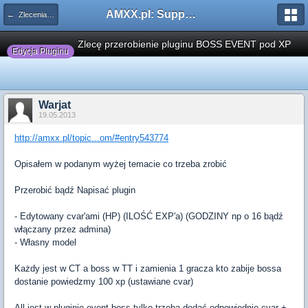
AMXX.pl: Support AMX Mod X i SourceMod
← Zlecenia płatne
Zlecę przerobienie pluginu BOSS EVENT pod XP
Edycja Pluginu
Warjat
19.05.2013
http://amxx.pl/topic...om/#entry543774
Opisałem w podanym wyżej temacie co trzeba zrobić
Przerobić bądź Napisać plugin
- Edytowany cvar'ami (HP) (ILOŚĆ EXP'a) (GODZINY np o 16 bądź
włączany przez admina)
- Własny model
Każdy jest w CT a boss w TT i zamienia 1 gracza kto zabije bossa
dostanie powiedzmy 100 xp (ustawiane cvar)
All jest w pluginie event boss tylko trzeba dodać odpowiednie cvar +