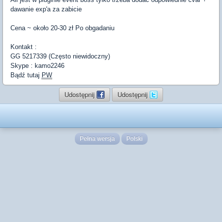
dawanie exp'a za zabicie
Cena ~ około 20-30 zł Po obgadaniu
Kontakt :
GG 5217339 (Często niewidoczny)
Skype : kamo2246
Bądź tutaj
PW
Udostępnij
Udostępnij
Pełna wersja
Polski