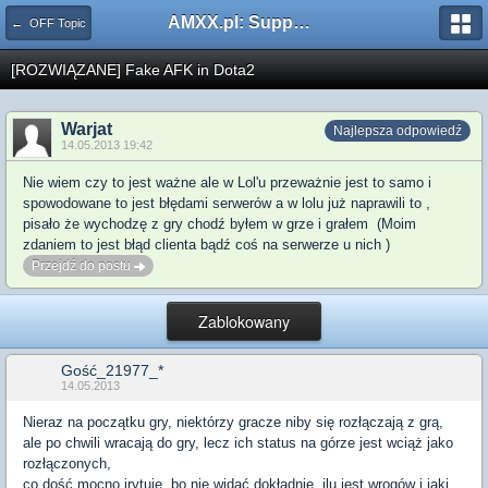
AMXX.pl: Support AMX Mod X i SourceMod
← OFF Topic
[ROZWIĄZANE] Fake AFK in Dota2
Warjat
Najlepsza odpowiedź
14.05.2013 19:42
Nie wiem czy to jest ważne ale w Lol'u przeważnie jest to samo i
spowodowane to jest błędami serwerów a w lolu już naprawili to ,
pisało że wychodzę z gry chodź byłem w grze i grałem (Moim
zdaniem to jest błąd clienta bądź coś na serwerze u nich )
Przejdź do postu
Zablokowany
Gość_21977_*
14.05.2013
Nieraz na początku gry, niektórzy gracze niby się rozłączają z grą,
ale po chwili wracają do gry, lecz ich status na górze jest wciąż jako
rozłączonych,
co dość mocno irytuje, bo nie widać dokładnie, ilu jest wrogów i jaki