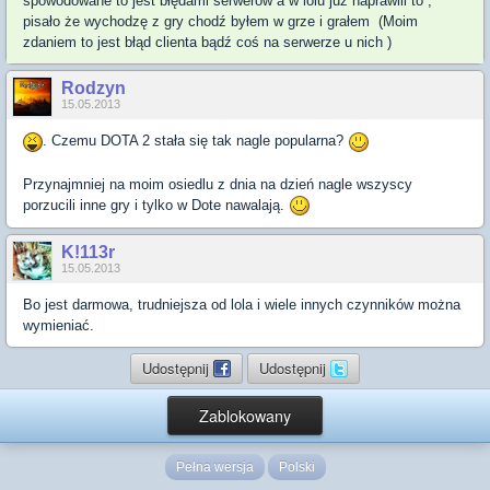
spowodowane to jest błędami serwerów a w lolu już naprawili to ,
pisało że wychodzę z gry chodź byłem w grze i grałem (Moim
zdaniem to jest błąd clienta bądź coś na serwerze u nich )
Rodzyn
15.05.2013
. Czemu DOTA 2 stała się tak nagle popularna?
Przynajmniej na moim osiedlu z dnia na dzień nagle wszyscy
porzucili inne gry i tylko w Dote nawalają.
K!113r
15.05.2013
Bo jest darmowa, trudniejsza od lola i wiele innych czynników można
wymieniać.
Udostępnij
Udostępnij
Zablokowany
Pełna wersja
Polski