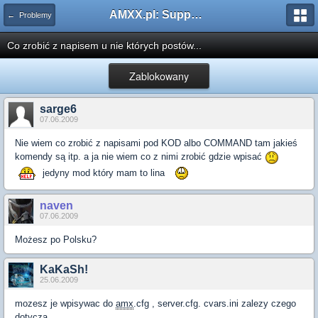
AMXX.pl: Support AMX Mod X i SourceMod
← Problemy
Co zrobić z napisem u nie których postów...
Zablokowany
sarge6
07.06.2009
Nie wiem co zrobić z napisami pod KOD albo COMMAND tam jakieś
komendy są itp. a ja nie wiem co z nimi zrobić gdzie wpisać
jedyny mod który mam to lina
naven
07.06.2009
Możesz po Polsku?
KaKaSh!
25.06.2009
mozesz je wpisywac do
amx
.cfg , server.cfg. cvars.ini zalezy czego
dotyczą