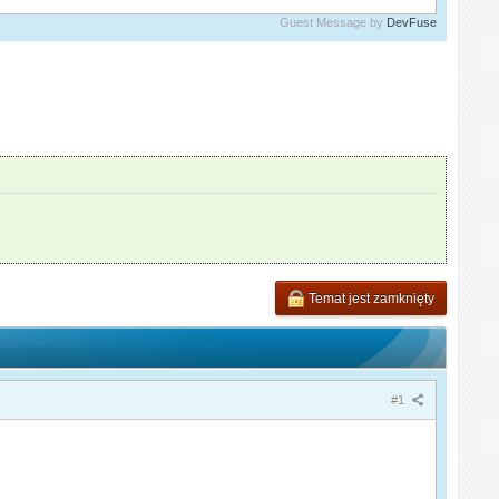
Guest Message by
DevFuse
Temat jest zamknięty
#1