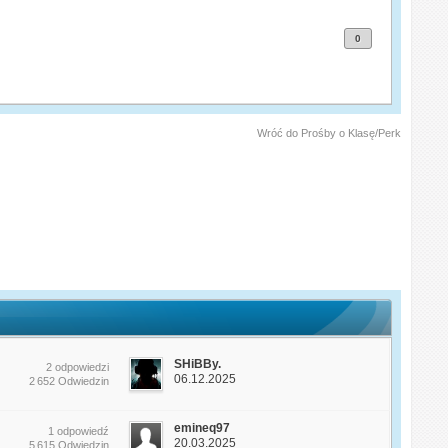
0
Wróć do Prośby o Klasę/Perk
SHiBBy.
2 odpowiedzi
06.12.2025
2 652 Odwiedzin
emineq97
1 odpowiedź
20.03.2025
5 615 Odwiedzin