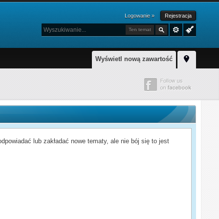
Logowanie »
Rejestracja
Ten temat
Wyświetl nową zawartość
powiadać lub zakładać nowe tematy, ale nie bój się to jest