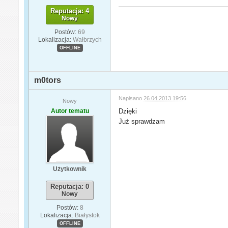
Reputacja: 4
Nowy
Postów:
69
Lokalizacja:
Wałbrzych
OFFLINE
m0tors
Napisano
26.04.2013 19:56
Nowy
Autor tematu
Dzięki
Już sprawdzam
Użytkownik
Reputacja: 0
Nowy
Postów:
8
Lokalizacja:
Białystok
OFFLINE