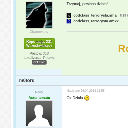
Trzymaj, powinno działać:
codclass_terrorysta.sma
5,15
codclass_terrorysta.amxx
Zbanowany
Reputacja: 231
R
Wszechwidzący
Postów:
318
Lokalizacja:
Puławy
OFFLINE
m0tors
Napisano
26.04.2013 21:55
Nowy
Autor tematu
Ok Działa