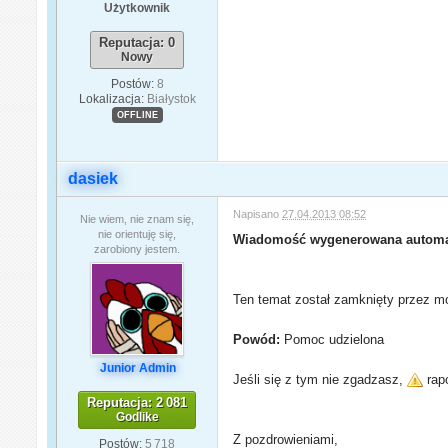
Użytkownik
Reputacja: 0
Nowy
Postów:
8
Lokalizacja:
Białystok
OFFLINE
dasiek
Napisano
27.04.2013 08:52
Nie wiem, nie znam się,
nie orientuję się,
Wiadomość wygenerowana automa
zarobiony jestem.
Ten temat został zamknięty przez mo
Powód:
Pomoc udzielona
Junior Admin
Jeśli się z tym nie zgadzasz,
rapo
Reputacja: 2 081
Godlike
Z pozdrowieniami,
Postów:
5 718