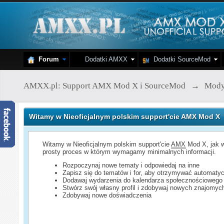
Forum
Dodatki AMXX
Dodatki SourceMod
AMXX.pl: Support AMX Mod X i SourceMod
→
Mod
Witamy w Nieoficjalnym polskim support'cie AMX Mod X
Witamy w Nieoficjalnym polskim support'cie
AMX
Mod X, jak w
prosty proces w którym wymagamy minimalnych informacji.
Rozpoczynaj nowe tematy i odpowiedaj na inne
Zapisz się do tematów i for, aby otrzymywać automatyc
Dodawaj wydarzenia do kalendarza społecznościowego
Stwórz swój własny profil i zdobywaj nowych znajomyc
Zdobywaj nowe doświadczenia