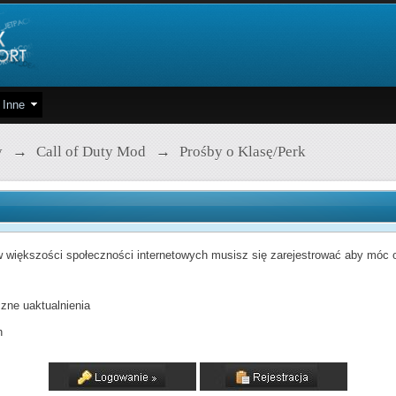
Inne
y
→
Call of Duty Mod
→
Prośby o Klasę/Perk
 większości społeczności internetowych musisz się zarejestrować aby móc od
zne uaktualnienia
h