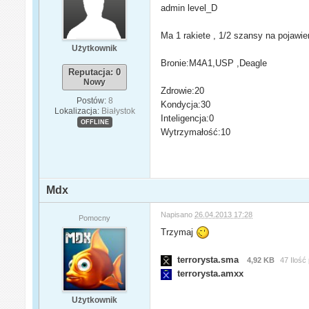
admin level_D
Ma 1 rakiete , 1/2 szansy na pojawie
Użytkownik
Bronie:M4A1,USP ,Deagle
Reputacja: 0
Nowy
Zdrowie:20
Postów:
8
Kondycja:30
Lokalizacja:
Białystok
Inteligencja:0
OFFLINE
Wytrzymałość:10
Mdx
Napisano
26.04.2013 17:28
Pomocny
Trzymaj
terrorysta.sma
4,92 KB
47 Ilość
terrorysta.amxx
Użytkownik