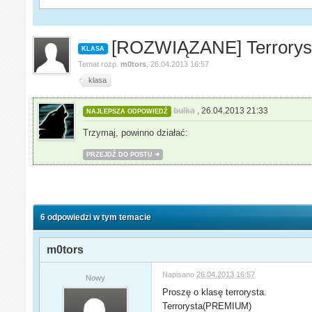
[ROZWIĄZANE] Terrorys
KLASA
Temat rozp.
m0tors
,
26.04.2013 16:57
klasa
bulka
,
26.04.2013 21:33
NAJLEPSZA ODPOWIEDŹ
Trzymaj, powinno działać:
PRZEJDŹ DO POSTU
6 odpowiedzi w tym temacie
m0tors
Napisano
26.04.2013 16:57
Nowy
Proszę o klasę terrorysta.
Terrorysta(PREMIUM)