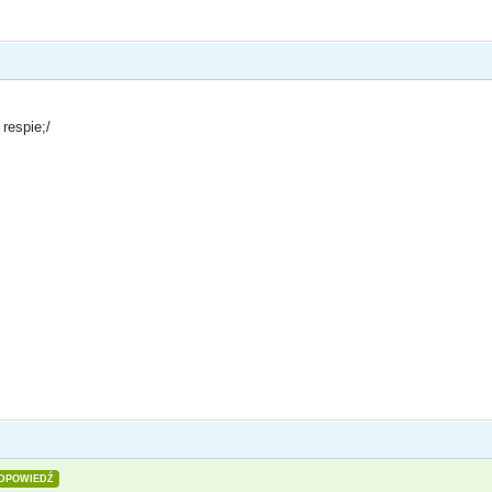
 respie;/
DPOWIEDŹ