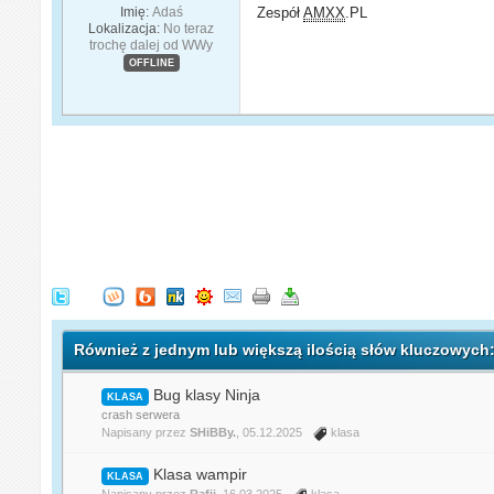
Imię:
Adaś
Zespół
AMXX
.PL
Lokalizacja:
No teraz
trochę dalej od WWy
OFFLINE
Również z jednym lub większą ilością słów kluczowych:
Bug klasy Ninja
KLASA
crash serwera
Napisany przez
SHiBBy.
, 05.12.2025
klasa
Klasa wampir
KLASA
Napisany przez
Rafii
, 16.03.2025
klasa