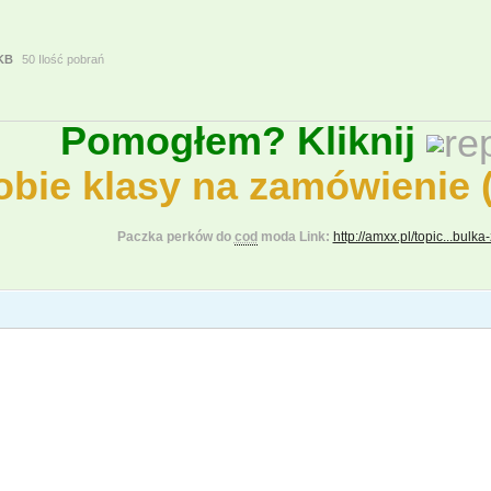
 KB
50 Ilość pobrań
Pomogłem? Kliknij
obie klasy na zamówienie (
Paczka perków do
cod
moda
Link:
http://amxx.pl/topic...bulk