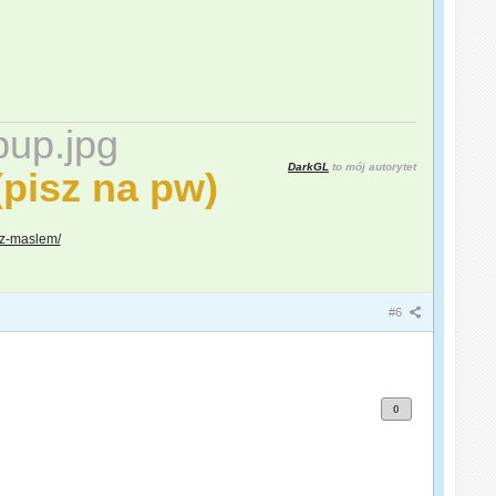
DarkGL
to mój autorytet
pisz na pw)
a-z-maslem/
#6
0