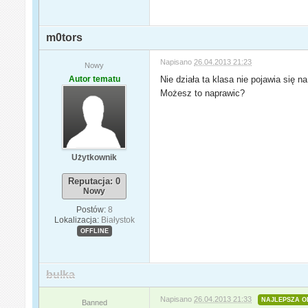
m0tors
Napisano
26.04.2013 21:23
Nowy
Autor tematu
Nie działa ta klasa nie pojawia się na
Możesz to naprawic?
Użytkownik
Reputacja: 0
Nowy
Postów:
8
Lokalizacja:
Białystok
OFFLINE
bulka
Napisano
26.04.2013 21:33
NAJLEPSZA O
Banned