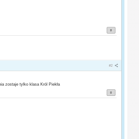
0
#2
a zostaje tylko klasa Król Piekła
0