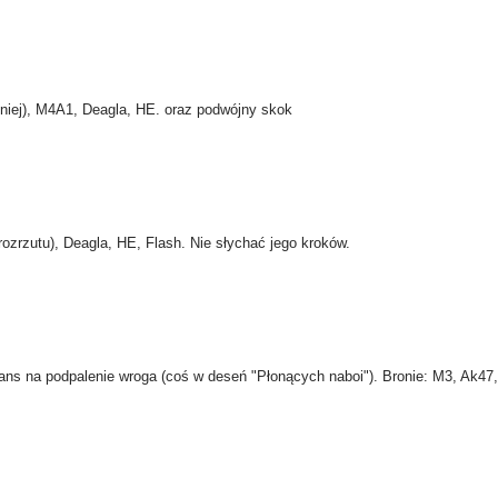
niej), M4A1, Deagla, HE. oraz podwójny skok
ozrzutu), Deagla, HE, Flash. Nie słychać jego kroków.
 szans na podpalenie wroga (coś w deseń "Płonących naboi"). Bronie: M3, Ak47