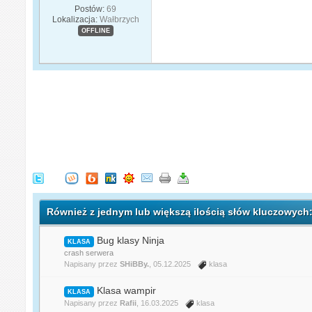
Postów:
69
Lokalizacja:
Wałbrzych
OFFLINE
Również z jednym lub większą ilością słów kluczowych:
Bug klasy Ninja
KLASA
crash serwera
Napisany przez
SHiBBy.
, 05.12.2025
klasa
Klasa wampir
KLASA
Napisany przez
Rafii
, 16.03.2025
klasa