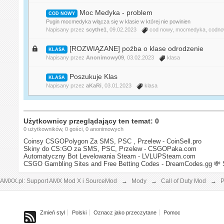
Moc Medyka - problem
COD NOWY
Pugin mocmedyka włącza się w klasie w której nie powinien
Napisany przez
scythe1
, 09.02.2023
cod nowy
,
mocmedyka
,
codn
[ROZWIĄZANE] poźba o klase odrodzenie
KLASA
Napisany przez
Anonimowy09
, 03.02.2023
klasa
Poszukuje Klas
KLASA
Napisany przez
aKaRi
, 03.01.2023
klasa
Użytkownicy przeglądający ten temat: 0
0 użytkowników, 0 gości, 0 anonimowych
Coinsy CSGOPolygon Za SMS, PSC , Przelew - CoinSell.pro
Skiny do CS:GO za SMS, PSC, Przelew - CSGOPaka.com
Automatyczny Bot Levelowania Steam - LVLUPSteam.com
CSGO Gambling Sites and Free Betting Codes - DreamCodes.gg
💸 
AMXX.pl: Support AMX Mod X i SourceMod
→
Mody
→
Call of Duty Mod
→
P
Zmień styl
Polski
Oznacz jako przeczytane
Pomoc