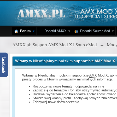
Forum
Dodatki AMXX
Dodatki SourceMod
AMXX.pl: Support AMX Mod X i SourceMod
→
Mod
Witamy w Nieoficjalnym polskim support'cie AMX Mod X
Witamy w Nieoficjalnym polskim support'cie
AMX
Mod X, jak w
prosty proces w którym wymagamy minimalnych informacji.
Rozpoczynaj nowe tematy i odpowiedaj na inne
Zapisz się do tematów i for, aby otrzymywać automatyc
Dodawaj wydarzenia do kalendarza społecznościowego
Stwórz swój własny profil i zdobywaj nowych znajomyc
Zdobywaj nowe doświadczenia