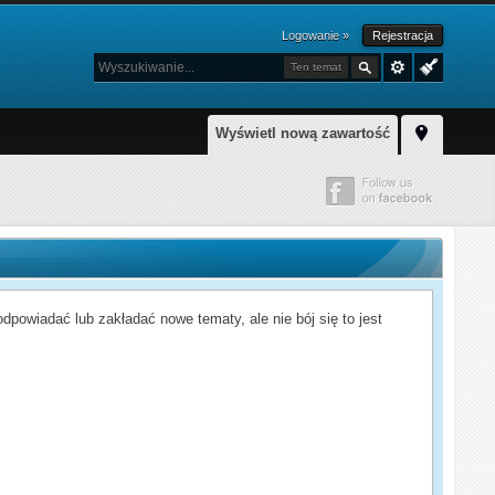
Logowanie »
Rejestracja
Ten temat
Wyświetl nową zawartość
powiadać lub zakładać nowe tematy, ale nie bój się to jest