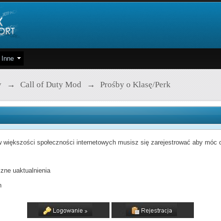
Inne
y
→
Call of Duty Mod
→
Prośby o Klasę/Perk
 większości społeczności internetowych musisz się zarejestrować aby móc od
zne uaktualnienia
h