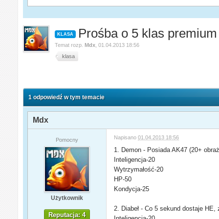
Prośba o 5 klas premium
KLASA
Temat rozp.
Mdx
,
01.04.2013 18:56
klasa
1 odpowiedź w tym temacie
Mdx
Napisano
01.04.2013 18:56
Pomocny
1. Demon - Posiada AK47 (20+ obraże
Inteligencja-20
Wytrzymałość-20
HP-50
Kondycja-25
Użytkownik
2. Diabeł - Co 5 sekund dostaje HE
Reputacja: 4
Inteligencja-20