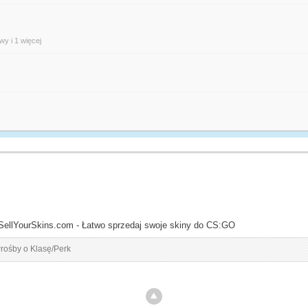
owy
i 1 więcej
SellYourSkins.com - Łatwo sprzedaj swoje skiny do CS:GO
rośby o Klasę/Perk