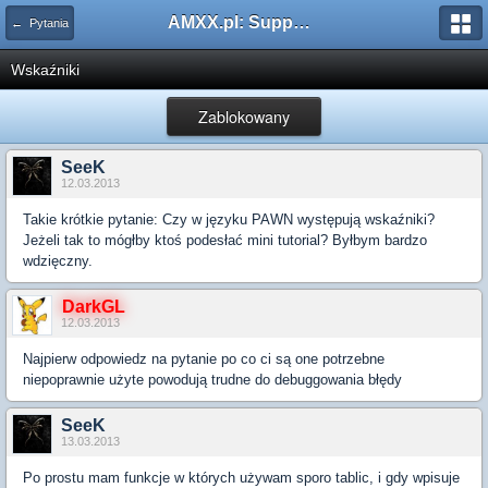
AMXX.pl: Support AMX Mod X i SourceMod
← Pytania
Wskaźniki
Zablokowany
SeeK
12.03.2013
Takie krótkie pytanie: Czy w języku PAWN występują wskaźniki?
Jeżeli tak to mógłby ktoś podesłać mini tutorial? Byłbym bardzo
wdzięczny.
DarkGL
12.03.2013
Najpierw odpowiedz na pytanie po co ci są one potrzebne
niepoprawnie użyte powodują trudne do debuggowania błędy
SeeK
13.03.2013
Po prostu mam funkcje w których używam sporo tablic, i gdy wpisuje