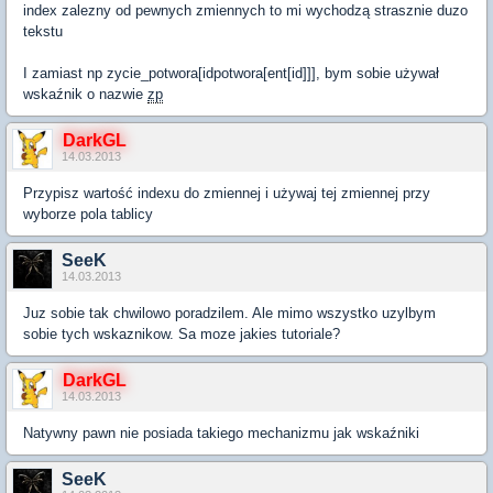
index zalezny od pewnych zmiennych to mi wychodzą strasznie duzo
tekstu
I zamiast np zycie_potwora[idpotwora[ent[id]]], bym sobie używał
wskaźnik o nazwie
zp
DarkGL
14.03.2013
Przypisz wartość indexu do zmiennej i używaj tej zmiennej przy
wyborze pola tablicy
SeeK
14.03.2013
Juz sobie tak chwilowo poradzilem. Ale mimo wszystko uzylbym
sobie tych wskaznikow. Sa moze jakies tutoriale?
DarkGL
14.03.2013
Natywny pawn nie posiada takiego mechanizmu jak wskaźniki
SeeK