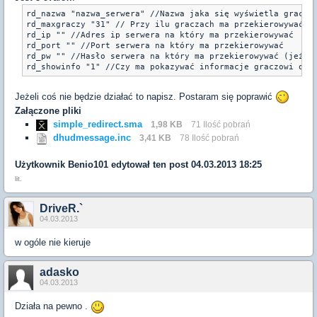
rd_nazwa "nazwa_serwera" //Nazwa jaka się wyświetla graczow
rd_maxgraczy "31" // Przy ilu graczach ma przekierowywać

rd_ip "" //Adres ip serwera na który ma przekierowywać

rd_port "" //Port serwera na który ma przekierowywać

rd_pw "" //Hasło serwera na który ma przekierowywać (jeżeli
Jeżeli coś nie będzie działać to napisz. Postaram się poprawić
Załączone pliki
simple_redirect.sma
1,98 KB
71 Ilość pobrań
dhudmessage.inc
3,41 KB
78 Ilość pobrań
Użytkownik
Benio101
edytował ten post 04.03.2013 18:25
lit.
DriveR.`
04.03.2013
w ogóle nie kieruje
adasko
04.03.2013
Działa na pewno .