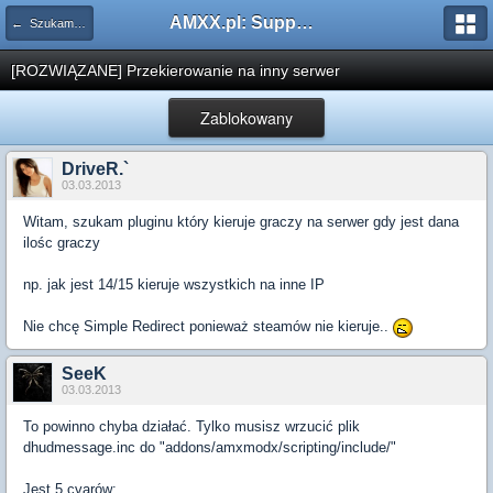
AMXX.pl: Support AMX Mod X i SourceMod
← Szukam pluginu
[ROZWIĄZANE] Przekierowanie na inny serwer
Zablokowany
DriveR.`
03.03.2013
Witam, szukam pluginu który kieruje graczy na serwer gdy jest dana
ilośc graczy
np. jak jest 14/15 kieruje wszystkich na inne IP
Nie chcę Simple Redirect ponieważ steamów nie kieruje..
SeeK
03.03.2013
To powinno chyba działać. Tylko musisz wrzucić plik
dhudmessage.inc do "addons/amxmodx/scripting/include/"
Jest 5 cvarów: