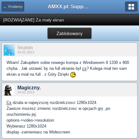
AMXX.pl: Support AMX Mod X i SourceMod
← Problemy
[ROZWIĄZANE] Za mały ekran
Zablokowany
Vezkin
24.02.2013
Witam! Zakupiłem sobie nowego kompa z Windowsem 8 1330 x 800
chyba . Jak ustawić by na full ekranie był
cs
? Kolega miał ten sam
ekran a miał na full . z Góry Dzięki
Magiczny.
24.02.2013
Cs
dziala w najwyzszej rozdzielczosci 1280x1024.
Zawsze mozesz zmienic rozdzielczosc w opcjach gry ,po
uruchomieniu jej:
options->video->resolution
Wybierasz 1280x1024
display -zamieniasz na Widescreen.