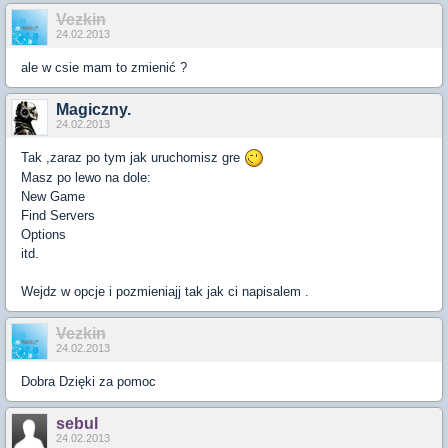
Vezkin
24.02.2013
ale w csie mam to zmienić ?
Magiczny.
24.02.2013
Tak ,zaraz po tym jak uruchomisz gre
Masz po lewo na dole:
New Game
Find Servers
Options
itd.
Wejdz w opcje i pozmieniajj tak jak ci napisalem .
Vezkin
24.02.2013
Dobra Dzięki za pomoc
sebul
24.02.2013