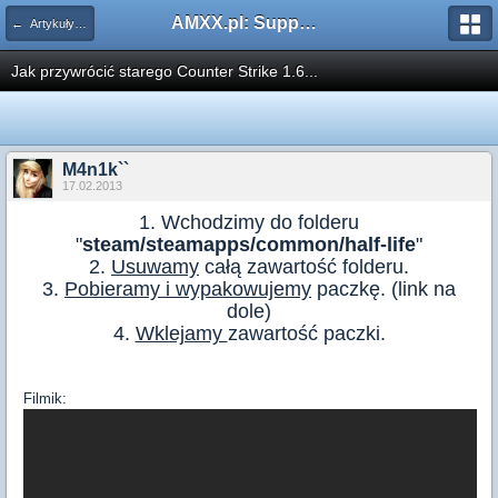
AMXX.pl: Support AMX Mod X i SourceMod
← Artykuły i Instrukcje
Jak przywrócić starego Counter Strike 1.6...
M4n1k``
17.02.2013
1. Wchodzimy do folderu
"
steam/steamapps/common/half-life
"
2.
Usuwamy
całą zawartość folderu.
3.
Pobieramy i wypakowujemy
paczkę. (link na
dole)
4.
Wklejamy
zawartość paczki.
Filmik: