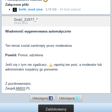
Załączone pliki
knife_mod.sma
3,78 KB
44 Ilość pobrań
Gość_21977_*
19.02.2013
Wiadomość wygenerowana automatycznie
Ten temat został zamknięty przez moderatora.
Powód:
Pomoc udzielona
Jeśli się z tym nie zgadzasz,
raportuj ten post, a moderator lub
administrator rozpatrzy go ponownie.
Z pozdrowieniami,
Zespół
AMXX
.PL
Udostępnij
Udostępnij
Zablokowany