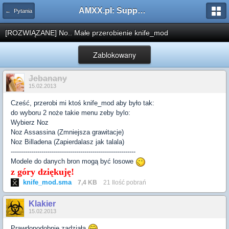
AMXX.pl: Support AMX Mod X i SourceMod
← Pytania
[ROZWIĄZANE] No.. Małe przerobienie knife_mod
Zablokowany
Jebanany
15.02.2013
Cześć, przerobi mi ktoś knife_mod aby było tak:
do wyboru 2 noże takie menu zeby bylo:
Wybierz Noz
Noz Assassina (Zmniejsza grawitacje)
Noz Billadena (Zapierdalasz jak talala)
-------------------------------------------------------------
Modele do danych bron mogą być losowe
z góry dziękuję!
knife_mod.sma
7,4 KB
21 Ilość pobrań
Klakier
15.02.2013
Prawdopodobnie zadziała