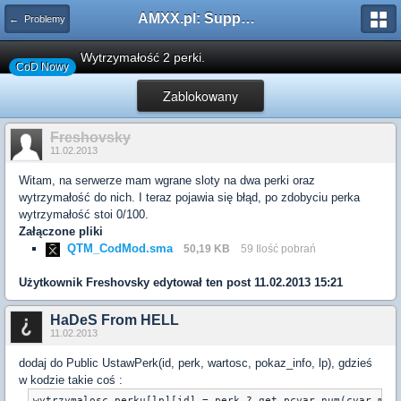
AMXX.pl: Support AMX Mod X i SourceMod
← Problemy
Wytrzymałość 2 perki.
CoD Nowy
Zablokowany
Freshovsky
11.02.2013
Witam, na serwerze mam wgrane sloty na dwa perki oraz
wytrzymałość do nich. I teraz pojawia się błąd, po zdobyciu perka
wytrzymałość stoi 0/100.
Załączone pliki
QTM_CodMod.sma
50,19 KB
59 Ilość pobrań
Użytkownik
Freshovsky
edytował ten post 11.02.2013 15:21
HaDeS From HELL
11.02.2013
dodaj do Public UstawPerk(id, perk, wartosc, pokaz_info, lp), gdzieś
w kodzie takie coś :