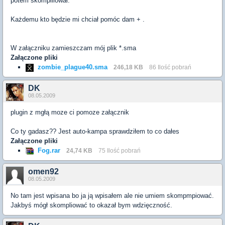
potem skomplilował.
Każdemu kto będzie mi chciał pomóc dam + .
W załączniku zamieszczam mój plik *.sma
Załączone pliki
zombie_plague40.sma
246,18 KB
86 Ilość pobrań
DK
08.05.2009
plugin z mgłą moze ci pomoze załącznik
Co ty gadasz?? Jest auto-kampa sprawdziłem to co dałes
Załączone pliki
Fog.rar
24,74 KB
75 Ilość pobrań
omen92
08.05.2009
No tam jest wpisana bo ja ją wpisałem ale nie umiem skompmpiować.
Jakbyś mógł skompliować to okazał bym wdzięczność.