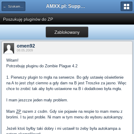
AMXX.pl: Support AMX Mod X i SourceMod
← Szukam pluginu
Poszukuję pluginów do ZP
Zablokowany
omen92
08.05.2009
Witam!
Potrzebuję pluginu do Zombie Plague 4.2
1. Pierwszy plugin to mgła na serwerze. Bo gdy ustawię oświetlenie
na A to jest zbyt ciemno a gdy dam na B jest Troszke za jasno. Więc
chce to zrobić tak aby było ustawione na B i dodatkowo była mgła.
I mam jeszcze jeden mały problem.
Mam
ZP
razem z csdm. Gdy sie pojawie na respie to mam menu z
brońmi. I tu jest proble. Ni mam w tym menu do wyboru autokampy.
Jeżeli ktoś byłby taki dobry i mi ustawił to żeby była autokampa a