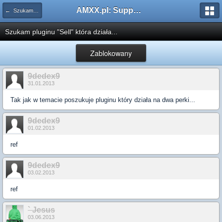
AMXX.pl: Support AMX Mod X i SourceMod
← Szukam pluginu
Szukam pluginu "Sell" która działa...
Zablokowany
9dedex9
31.01.2013
Tak jak w temacie poszukuje pluginu który działa na dwa perki...
9dedex9
01.02.2013
ref
9dedex9
03.02.2013
ref
` Jesus
03.06.2013