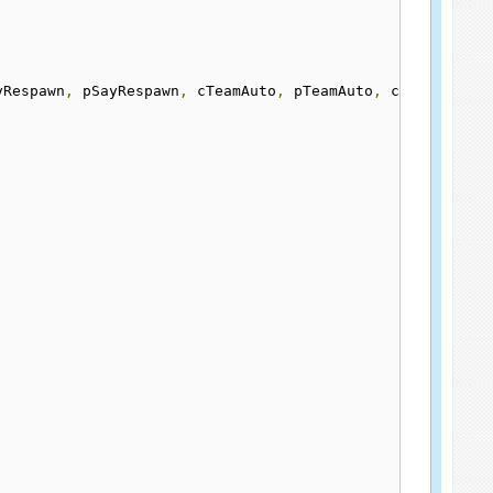
yRespawn
,
 pSayRespawn
,
 cTeamAuto
,
 pTeamAuto
,
 cPlayers
,
 p