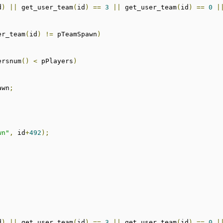
d
)
||
 get_user_team
(
id
)
==
3
||
 get_user_team
(
id
)
==
0
|
er_team
(
id
)
!=
 pTeamSpawn
)
ersnum
()
<
 pPlayers
)
awn
;
wn"
,
 id
+
492
);
d
)
||
 get_user_team
(
id
)
==
3
||
 get_user_team
(
id
)
==
0
|