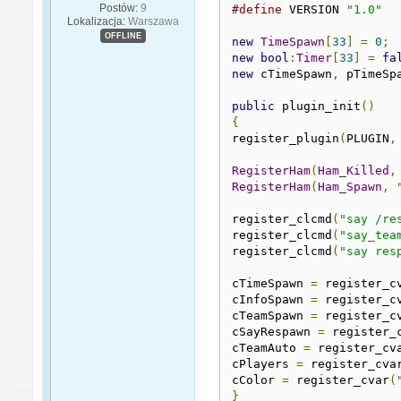
Postów:
9
#define
 VERSION 
"1.0"
Lokalizacja:
Warszawa
OFFLINE
new
TimeSpawn
[
33
]
=
0
;
new
bool
:
Timer
[
33
]
=
fa
new
 cTimeSpawn
,
 pTimeSp
public
 plugin_init
()
{
register_plugin
(
PLUGIN
,
RegisterHam
(
Ham_Killed
,
RegisterHam
(
Ham_Spawn
,
register_clcmd
(
"say /re
register_clcmd
(
"say_tea
register_clcmd
(
"say res
cTimeSpawn 
=
 register_c
cInfoSpawn 
=
 register_c
cTeamSpawn 
=
 register_c
cSayRespawn 
=
 register_
cTeamAuto 
=
 register_cv
cPlayers 
=
 register_cva
cColor 
=
 register_cvar
(
}