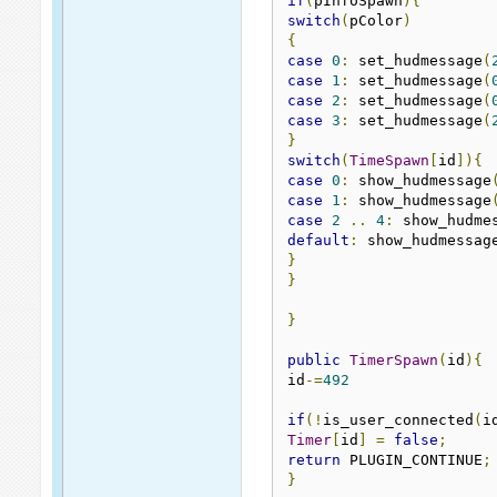
if
(
pInfoSpawn
){
switch
(
pColor
)
{
case
0
:
 set_hudmessage
(
case
1
:
 set_hudmessage
(
case
2
:
 set_hudmessage
(
case
3
:
 set_hudmessage
(
}
switch
(
TimeSpawn
[
id
]){
case
0
:
 show_hudmessage
case
1
:
 show_hudmessage
case
2
..
4
:
 show_hudme
default
:
 show_hudmessag
}
}
}
public
TimerSpawn
(
id
){
id
-=
492
if
(!
is_user_connected
(
i
Timer
[
id
]
=
false
;
return
 PLUGIN_CONTINUE
;
}