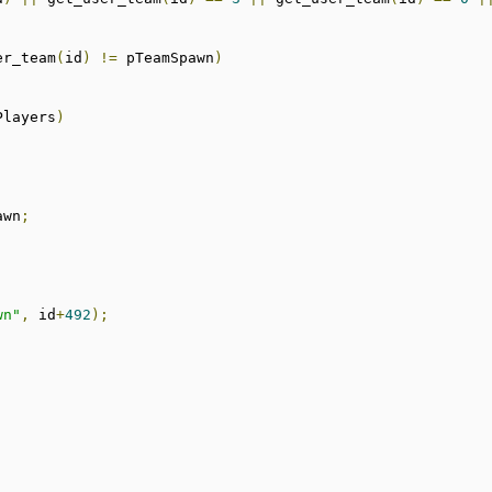
er_team
(
id
)
!=
 pTeamSpawn
)
Players
)
awn
;
wn"
,
 id
+
492
);