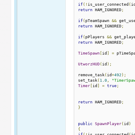
if
(!
is_user_connected
(
i
return
 HAM_IGNORED
;
if
(
pTeamSpawn 
&&
 get_us
return
 HAM_IGNORED
;
if
(
pPlayers 
&&
 get_play
return
 HAM_IGNORED
;
TimeSpawn
[
id
]
=
 pTimeSp
UtworzHUD
(
id
);
remove_task
(
id
+
492
);
set_task
(
1.0
,
"TimerSpa
Timer
[
id
]
=
true
;
return
 HAM_IGNORED
;
}
public
SpawnPlayer
(
id
)
{
if
(!
is_user_connected
(
i