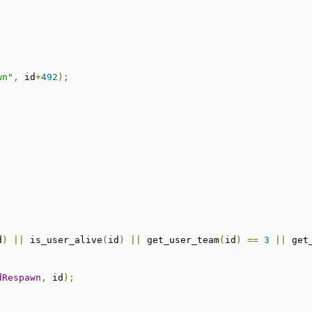
wn"
,
 id
+
492
);
d
)
||
 is_user_alive
(
id
)
||
 get_user_team
(
id
)
==
3
||
 get
dRespawn
,
 id
);