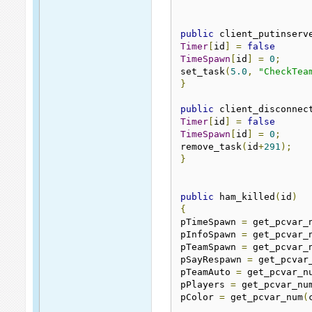
public
 client_putinserv
Timer
[
id
]
=
false
TimeSpawn
[
id
]
=
0
;
set_task
(
5.0
,
"CheckTea
}
public
 client_disconnec
Timer
[
id
]
=
false
TimeSpawn
[
id
]
=
0
;
remove_task
(
id
+
291
);
}
public
 ham_killed
(
id
)
{
pTimeSpawn 
=
 get_pcvar_
pInfoSpawn 
=
 get_pcvar_
pTeamSpawn 
=
 get_pcvar_
pSayRespawn 
=
 get_pcvar
pTeamAuto 
=
 get_pcvar_n
pPlayers 
=
 get_pcvar_nu
pColor 
=
 get_pcvar_num
(