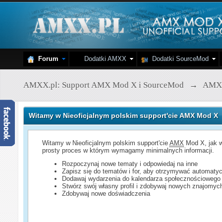
Forum
Dodatki AMXX
Dodatki SourceMod
AMXX.pl: Support AMX Mod X i SourceMod
→
AMX
Witamy w Nieoficjalnym polskim support'cie AMX Mod X
Witamy w Nieoficjalnym polskim support'cie
AMX
Mod X, jak w
prosty proces w którym wymagamy minimalnych informacji.
Rozpoczynaj nowe tematy i odpowiedaj na inne
Zapisz się do tematów i for, aby otrzymywać automatyc
Dodawaj wydarzenia do kalendarza społecznościowego
Stwórz swój własny profil i zdobywaj nowych znajomyc
Zdobywaj nowe doświadczenia