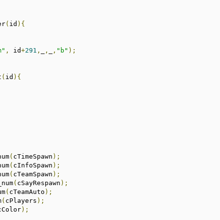
er
(
id
){
m"
,
 id
+
291
,
_
,
_
,
"b"
);
t
(
id
){
num
(
cTimeSpawn
);
num
(
cInfoSpawn
);
num
(
cTeamSpawn
);
_num
(
cSayRespawn
);
um
(
cTeamAuto
);
m
(
cPlayers
);
cColor
);