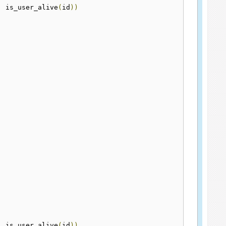
|
 is_user_alive
(
id
))
|
 is_user_alive
(
id
))