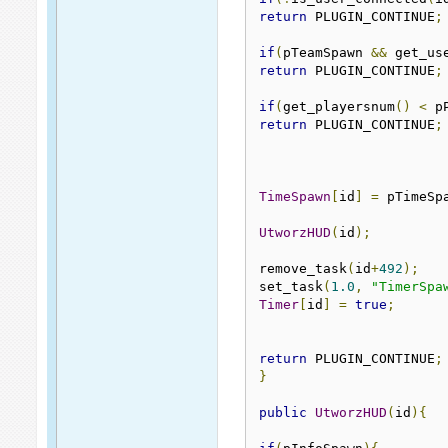
return
 PLUGIN_CONTINUE
;
if
(
pTeamSpawn 
&&
 get_us
return
 PLUGIN_CONTINUE
;
if
(
get_playersnum
()
<
 p
return
 PLUGIN_CONTINUE
;
TimeSpawn
[
id
]
=
 pTimeSp
UtworzHUD
(
id
);
remove_task
(
id
+
492
);
set_task
(
1.0
,
"TimerSpa
Timer
[
id
]
=
true
;
return
 PLUGIN_CONTINUE
;
}
public
UtworzHUD
(
id
){