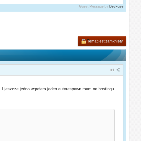
Guest Message by
DevFuse
Temat jest zamknięty
#1
e. I jeszcze jedno wgrałem jeden autorespawn mam na hostingu