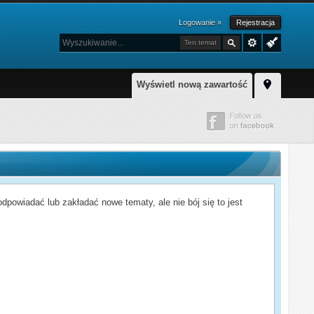
Logowanie »
Rejestracja
Ten temat
Wyświetl nową zawartość
powiadać lub zakładać nowe tematy, ale nie bój się to jest