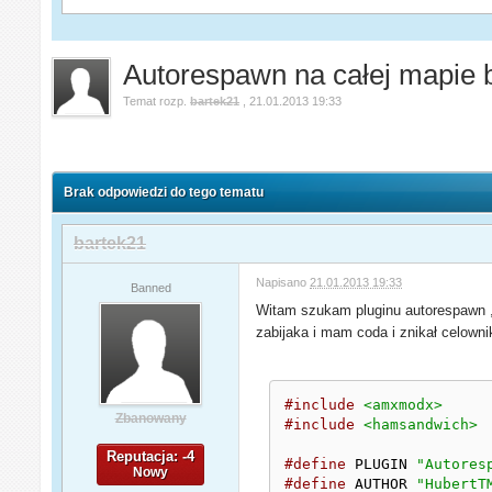
Autorespawn na całej mapie 
Temat rozp.
bartek21
,
21.01.2013 19:33
Brak odpowiedzi do tego tematu
bartek21
Napisano
21.01.2013 19:33
Banned
Witam szukam pluginu autorespawn , 
zabijaka i mam coda i znikał celowni
#include
<amxmodx>
Zbanowany
#include
<hamsandwich>
Reputacja: -4
#define
 PLUGIN 
"Autores
Nowy
#define
 AUTHOR 
"HubertT