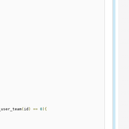
;
_user_team
(
id
)
==
0
){