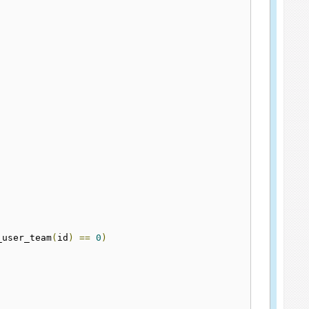
_user_team
(
id
)
==
0
)