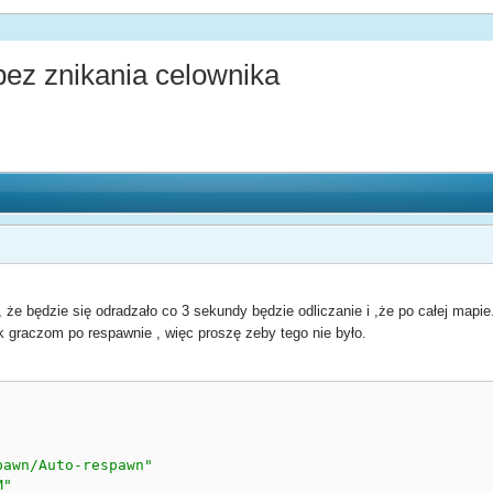
bez znikania celownika
że będzie się odradzało co 3 sekundy będzie odliczanie i ,że po całej mapi
k graczom po respawnie , więc proszę zeby tego nie było.
pawn/Auto-respawn"
M"