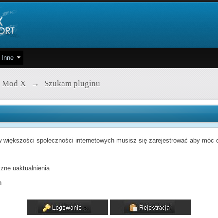
Inne
 Mod X
→
Szukam pluginu
 większości społeczności internetowych musisz się zarejestrować aby móc od
zne uaktualnienia
h