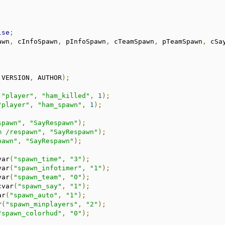
lse
;
awn
,
 cInfoSpawn
,
 pInfoSpawn
,
 cTeamSpawn
,
 pTeamSpawn
,
 cSa
 VERSION
,
 AUTHOR
);
"player"
,
"ham_killed"
,
1
);
"player"
,
"ham_spawn"
,
1
);
spawn"
,
"SayRespawn"
);
m /respawn"
,
"SayRespawn"
);
pawn"
,
"SayRespawn"
);
var
(
"spawn_time"
,
"3"
);
var
(
"spawn_infotimer"
,
"1"
);
var
(
"spawn_team"
,
"0"
);
cvar
(
"spawn_say"
,
"1"
);
ar
(
"spawn_auto"
,
"1"
);
r
(
"spawn_minplayers"
,
"2"
);
"spawn_colorhud"
,
"0"
);