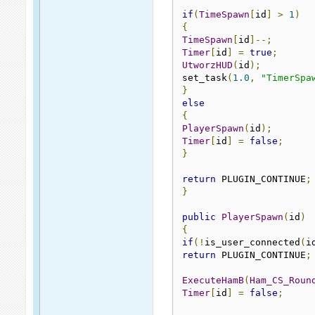
if
(
TimeSpawn
[
id
]
>
1
)
{
TimeSpawn
[
id
]--;
Timer
[
id
]
=
true
;
UtworzHUD
(
id
);
set_task
(
1.0
,
"TimerSpa
}
else
{
PlayerSpawn
(
id
);
Timer
[
id
]
=
false
;
}
return
 PLUGIN_CONTINUE
;
}
public
PlayerSpawn
(
id
)
{
if
(!
is_user_connected
(
i
return
 PLUGIN_CONTINUE
;
ExecuteHamB
(
Ham_CS_Roun
Timer
[
id
]
=
false
;