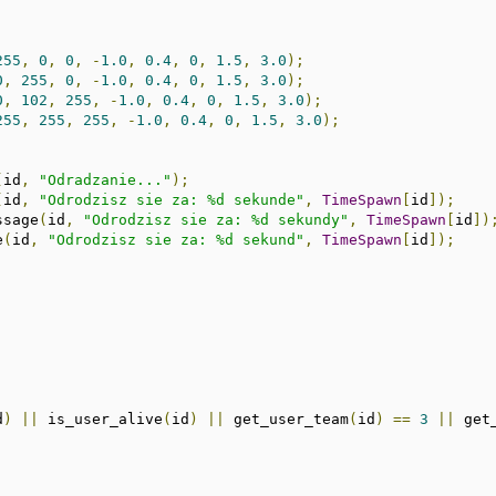
255
,
0
,
0
,
-
1.0
,
0.4
,
0
,
1.5
,
3.0
);
0
,
255
,
0
,
-
1.0
,
0.4
,
0
,
1.5
,
3.0
);
0
,
102
,
255
,
-
1.0
,
0.4
,
0
,
1.5
,
3.0
);
255
,
255
,
255
,
-
1.0
,
0.4
,
0
,
1.5
,
3.0
);
(
id
,
"Odradzanie..."
);
(
id
,
"Odrodzisz sie za: %d sekunde"
,
TimeSpawn
[
id
]);
ssage
(
id
,
"Odrodzisz sie za: %d sekundy"
,
TimeSpawn
[
id
])
e
(
id
,
"Odrodzisz sie za: %d sekund"
,
TimeSpawn
[
id
]);
d
)
||
 is_user_alive
(
id
)
||
 get_user_team
(
id
)
==
3
||
 get