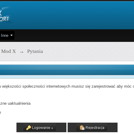
Inne
 Mod X
→
Pytania
 większości społeczności internetowych musisz się zarejestrować aby móc od
zne uaktualnienia
h