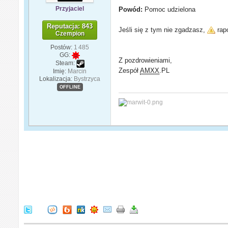
Przyjaciel
Powód:
Pomoc udzielona
Reputacja: 843
Jeśli się z tym nie zgadzasz,
rapo
Czempion
Postów:
1 485
GG:
Z pozdrowieniami,
Steam:
Zespół
AMXX
.PL
Imię:
Marcin
Lokalizacja:
Bystrzyca
OFFLINE