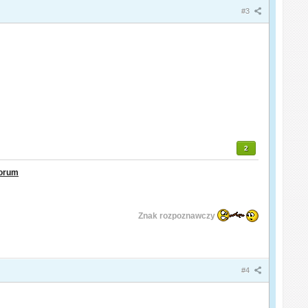
#3
2
orum
Znak rozpoznawczy
#4