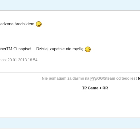
rzedzona średnikiem
uberTM Ci napisał... Dzisiaj zupełnie nie myślę
post 20.01.2013 18:54
Nie pomagam za darmo na
PW
/GG/Steam od tego jest
f
TP
Game + RR