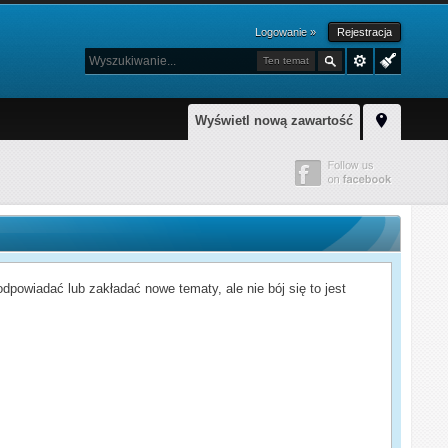
Logowanie »
Rejestracja
Ten temat
Wyświetl nową zawartość
powiadać lub zakładać nowe tematy, ale nie bój się to jest