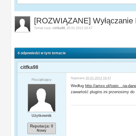
[ROZWIĄZANE] Wyłączanie P
Temat rozp.
citfka98
,
20.01.2013 18:47
4 odpowiedzi w tym temacie
citfka98
Napisano
20.01.2013 18:47
Początkujący
Według
http://amxx.pl/topic...na-dan
zawartość plugins.ini przenosimy do
Użytkownik
Reputacja: 0
Nowy