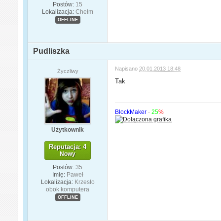
Postów:
15
Lokalizacja:
Chełm
OFFLINE
Pudliszka
Napisano
20.01.2013 18:48
Życzliwy
Tak
BlockMaker
-
25
%
Użytkownik
Reputacja: 4
Nowy
Postów:
35
Imię:
Paweł
Lokalizacja:
Krzesło
obok komputera
OFFLINE