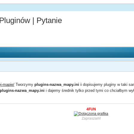
luginów | Pytanie
ej-mapie/
Tworzymy
plugins-nazwa_mapy.ini i
dopisujemy pluginy w taki s
plugins-nazwa_mapy.ini
i dajemy średnik tylko przed tymi co chciałbym wy
4FUN
Zapraszam!