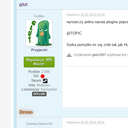
glut
Napisano
20.01.2013 18:49
Godlike
wystarczy jedna nazwa pluginu pop
@TOPIC
Sorka pomyliło mi się zrób tak jak H
Przyjaciel
Użytkownik
glut1997
edytował ten 
Reputacja: 955
Master
Postów:
2 086
GG:
Steam:
Imię:
Mateusz
Lokalizacja:
Namysłów
OFFLINE
Droso
Napisano
20.01.2013 18:51
Dawniej HubertTM