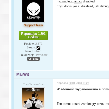
nazwaplugu.
amxx
disabled
czyli dopisujesz: disabled, jak debug
Support Team
Reputacja: 1 291
Godlike
Postów:
2 371
Steam:
Imię:
Hubert
Lokalizacja:
Wrocław
OFFLINE
MarWit
Napisano
20.01.2013 19:27
The Chosen One
Wiadomość wygenerowana automa
Ten temat został zamknięty przez mo