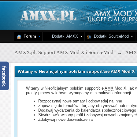
Forum
Dodatki AMXX
Dodatki SourceMod
AMXX.pl: Support AMX Mod X i SourceMod
→
AMX
Witamy w Nieoficjalnym polskim support'cie AMX Mod X
Witamy w Nieoficjalnym polskim support'cie
AMX
Mod X, jak w
prosty proces w którym wymagamy minimalnych informacji.
Rozpoczynaj nowe tematy i odpowiedaj na inne
Zapisz się do tematów i for, aby otrzymywać automatyc
Dodawaj wydarzenia do kalendarza społecznościowego
Stwórz swój własny profil i zdobywaj nowych znajomyc
Zdobywaj nowe doświadczenia