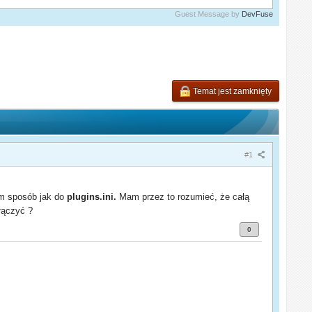
Guest Message by
DevFuse
Temat jest zamknięty
#1
am sposób jak do
plugins.ini.
Mam przez to rozumieć, że całą
łączyć ?
0