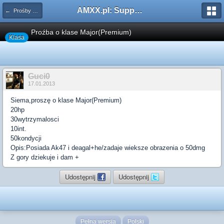
AMXX.pl: Support AMX Mod X i SourceMod
← Prośby o Klasę/Perk
Proźba o klase Major(Premium)
Klasa
Guci0
17.01.2013
Siema,proszę o klase Major(Premium)
20hp
30wytrzymalosci
10int.
50kondycji
Opis:Posiada Ak47 i deagal+he/zadaje wieksze obrazenia o 50dmg
Z gory dziekuje i dam +
Udostępnij
Udostępnij
Pełna wersja
Polski