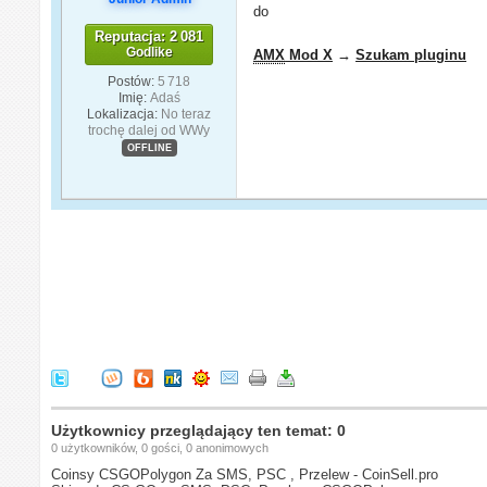
do
Reputacja: 2 081
Godlike
AMX
Mod X
→
Szukam pluginu
Postów:
5 718
Imię:
Adaś
Lokalizacja:
No teraz
trochę dalej od WWy
OFFLINE
Użytkownicy przeglądający ten temat: 0
0 użytkowników, 0 gości, 0 anonimowych
Coinsy CSGOPolygon Za SMS, PSC , Przelew - CoinSell.pro