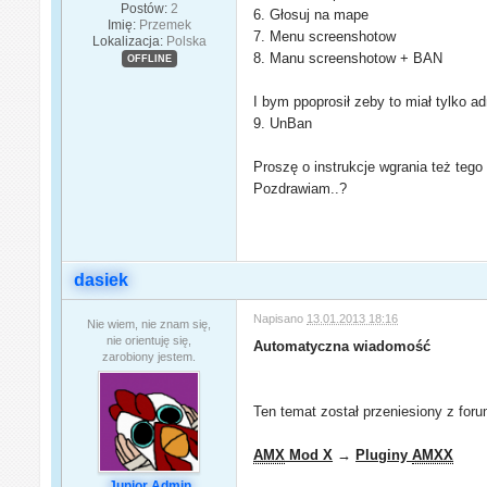
Postów:
2
6. Głosuj na mape
Imię:
Przemek
7. Menu screenshotow
Lokalizacja:
Polska
8. Manu screenshotow + BAN
OFFLINE
I bym ppoprosił zeby to miał tylko 
9. UnBan
Proszę o instrukcje wgrania też teg
Pozdrawiam..?
dasiek
Napisano
13.01.2013 18:16
Nie wiem, nie znam się,
nie orientuję się,
Automatyczna wiadomość
zarobiony jestem.
Ten temat został przeniesiony z for
AMX
Mod X
→
Pluginy
AMXX
Junior Admin