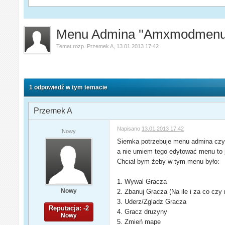
Menu Admina ''Amxmodmen
Temat rozp.
Przemek A
,
13.01.2013 17:42
1 odpowiedź w tym temacie
Przemek A
Napisano
13.01.2013 17:42
Nowy
Siemka potrzebuje menu admina czyl
a nie umiem tego edytować menu to j
Chciał bym żeby w tym menu było:
1. Wywal Gracza
Nowy
2. Zbanuj Gracza (Na ile i za co czy 
3. Uderz/Zgladz Gracza
Reputacja: -2
4. Gracz druzyny
Nowy
5. Zmień mape