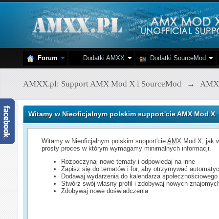
Forum
Dodatki AMXX
Dodatki SourceMod
AMXX.pl: Support AMX Mod X i SourceMod
→
AMX
Witamy w Nieoficjalnym polskim support'cie AMX Mod X
Witamy w Nieoficjalnym polskim support'cie
AMX
Mod X, jak w
prosty proces w którym wymagamy minimalnych informacji.
Rozpoczynaj nowe tematy i odpowiedaj na inne
Zapisz się do tematów i for, aby otrzymywać automatyc
Dodawaj wydarzenia do kalendarza społecznościowego
Stwórz swój własny profil i zdobywaj nowych znajomyc
Zdobywaj nowe doświadczenia