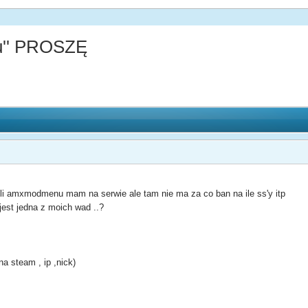
u'' PROSZĘ
i amxmodmenu mam na serwie ale tam nie ma za co ban na ile ss'y itp
est jedna z moich wad ..?
na steam , ip ,nick)