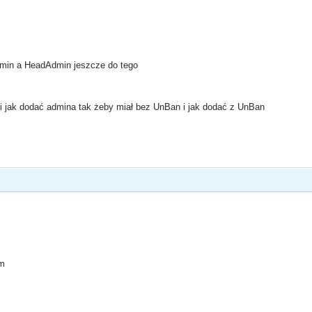
admin a HeadAdmin jeszcze do tego
o i jak dodać admina tak żeby miał bez UnBan i jak dodać z UnBan
um