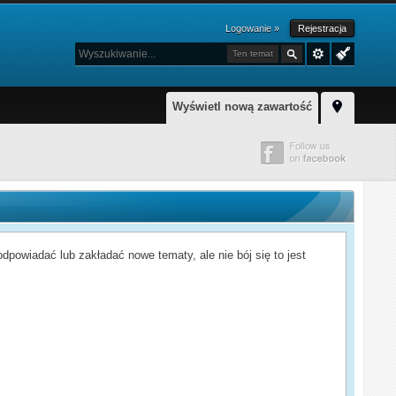
Logowanie »
Rejestracja
Ten temat
Wyświetl nową zawartość
powiadać lub zakładać nowe tematy, ale nie bój się to jest