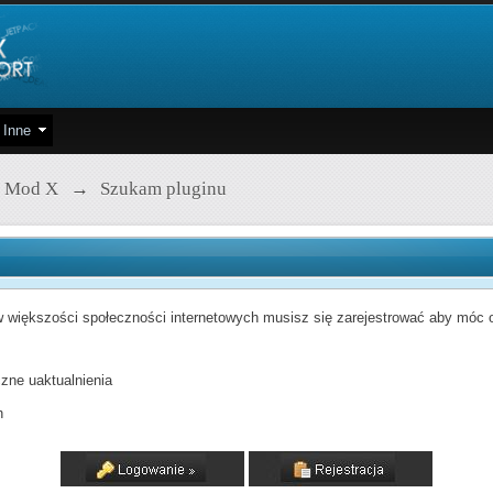
Inne
 Mod X
→
Szukam pluginu
 większości społeczności internetowych musisz się zarejestrować aby móc od
zne uaktualnienia
h