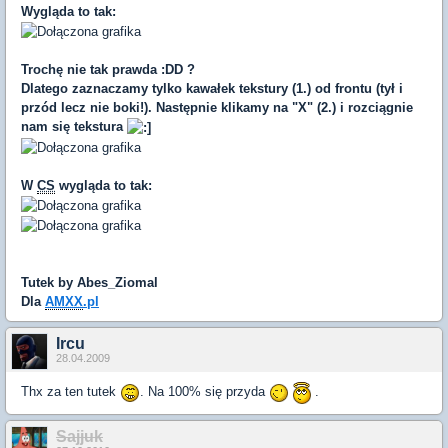
Wygląda to tak:
Trochę nie tak prawda :DD ?
Dlatego zaznaczamy tylko kawałek tekstury (1.) od frontu (tył i
przód lecz nie boki!). Następnie klikamy na "X" (2.) i rozciągnie
nam się tekstura
W
CS
wygląda to tak:
Tutek by Abes_Ziomal
Dla
AMXX
.pl
Ircu
28.04.2009
Thx za ten tutek
. Na 100% się przyda
.
Sajjuk