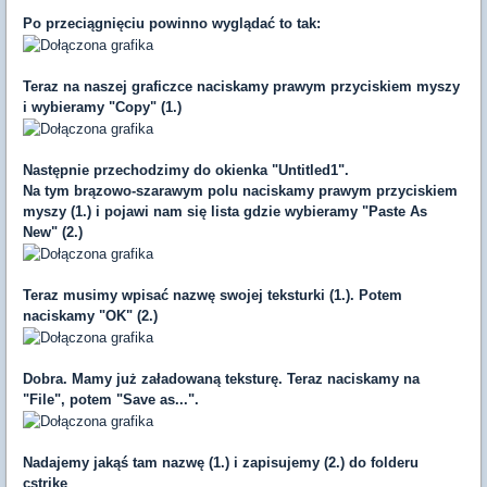
Po przeciągnięciu powinno wyglądać to tak:
Teraz na naszej graficzce naciskamy prawym przyciskiem myszy
i wybieramy "Copy" (1.)
Następnie przechodzimy do okienka "Untitled1".
Na tym brązowo-szarawym polu naciskamy prawym przyciskiem
myszy (1.) i pojawi nam się lista gdzie wybieramy "Paste As
New" (2.)
Teraz musimy wpisać nazwę swojej teksturki (1.). Potem
naciskamy "OK" (2.)
Dobra. Mamy już załadowaną teksturę. Teraz naciskamy na
"File", potem "Save as...".
Nadajemy jakąś tam nazwę (1.) i zapisujemy (2.) do folderu
cstrike