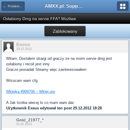
AMXX.pl: Support AMX Mod X i SourceMod
← Problemy z pluginami
Osłabiony Dmg na servie FFA? Możliwe
Zablokowany
Exeus
29.12.2012
Witam, Dostałem skargi od graczy że na moim servie dmg jest
osłabiony i recoil jest inny .
Gracze posiadali Steamy więc zainteresowałem
Wrzucam wam cfg
Wklejka #909706 – Wklej.org
A Jak trzeba wiecej to co mam wam dac
Użytkownik
Exeus
edytował ten post 29.12.2012 18:28
Gość_21977_*
01.01.2013