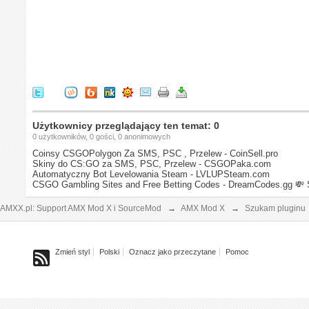
Użytkownicy przeglądający ten temat: 0
0 użytkowników, 0 gości, 0 anonimowych
Coinsy CSGOPolygon Za SMS, PSC , Przelew - CoinSell.pro
Skiny do CS:GO za SMS, PSC, Przelew - CSGOPaka.com
Automatyczny Bot Levelowania Steam - LVLUPSteam.com
CSGO Gambling Sites and Free Betting Codes - DreamCodes.gg
💸 
AMXX.pl: Support AMX Mod X i SourceMod
→
AMX Mod X
→
Szukam pluginu
Zmień styl
Polski
Oznacz jako przeczytane
Pomoc