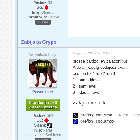
Postów:
53
GG:
Imię:
Olgierd
Lokalizacja:
Polska
OFFLINE
Zabijaka Gryps
Napisano
29.12.2012 09:05
Wszechwiedzący
proszę bardzo. (w zalaczniku)
A do
amxx
.cfg dodajesz cvar:
cod_prefix 1 lub 2 lub 3
1 - sama klasa
2 - sam level
Power User
3 - klasa i level
Załączone pliki
Reputacja: 266
Wszechwidzący
prefixy_cod.sma
1,43 KB
78 Il
Postów:
563
GG:
prefixy_cod.amxx
Steam:
Imię:
Rafał
Lokalizacja:
Świdnica
OFFLINE