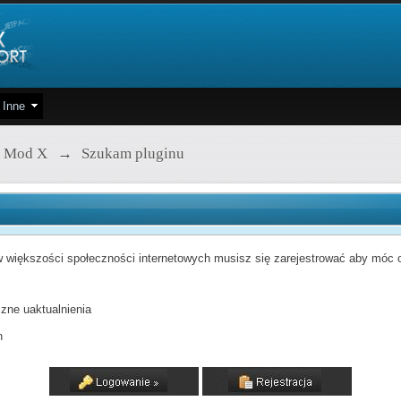
Inne
 Mod X
→
Szukam pluginu
 większości społeczności internetowych musisz się zarejestrować aby móc od
zne uaktualnienia
h