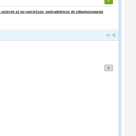
3
sterek aż po najcięższe, najtrudniejsze do zdiagnozowania
#3
0