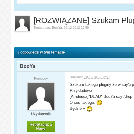
[ROZWIĄZANE] Szukam Plugi
Temat rozp.
BooYa
,
28.12.2012 22:59
3 odpowiedzi w tym temacie
BooYa
Napisano
28.12.2012 22:59
Pomocny
Szukam takiego pluginy że w say'u 
Przykładowo
[Amdeusz]*DEAD* BooYa say /drop
O coś takiego.
Będzie +
Użytkownik
Reputacja: 2
Nowy