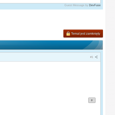
Guest Message by
DevFuse
Temat jest zamknięty
#1
0