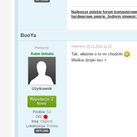
Najlepsze polskie forum komputerowe.
hardwarowe awarie. Jednym słowem
BooYa
Napisano
29.12.2012 11:23
Pomocny
Autor tematu
Tak, właśnie o to mi chodziło
Wielkie dzięki leci +
Użytkownik
Reputacja: 2
Nowy
Postów:
53
GG:
Imię:
Olgierd
Lokalizacja:
Polska
OFFLINE