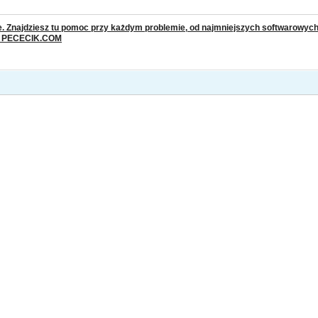
 Znajdziesz tu pomoc przy każdym problemie, od najmniejszych softwarowych u
: PECECIK.COM