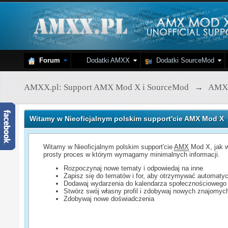
Forum
Dodatki AMXX
Dodatki SourceMod
AMXX.pl: Support AMX Mod X i SourceMod
→
AMX
Witamy w Nieoficjalnym polskim support'cie AMX Mod X
Witamy w Nieoficjalnym polskim support'cie
AMX
Mod X, jak w
prosty proces w którym wymagamy minimalnych informacji.
Rozpoczynaj nowe tematy i odpowiedaj na inne
Zapisz się do tematów i for, aby otrzymywać automatyc
Dodawaj wydarzenia do kalendarza społecznościowego
Stwórz swój własny profil i zdobywaj nowych znajomyc
Zdobywaj nowe doświadczenia