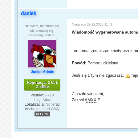
dasiek
Napisano
29.12.2012 11:41
Nie wiem, nie znam się,
nie orientuję się,
Wiadomość wygenerowana automa
zarobiony jestem.
Ten temat został zamknięty przez mo
Powód:
Pomoc udzielona
Junior Admin
Jeśli się z tym nie zgadzasz,
rapo
Reputacja: 2 081
Godlike
Z pozdrowieniami,
Postów:
5 718
Imię:
Adaś
Zespół
AMXX
.PL
Lokalizacja:
No teraz
trochę dalej od WWy
OFFLINE