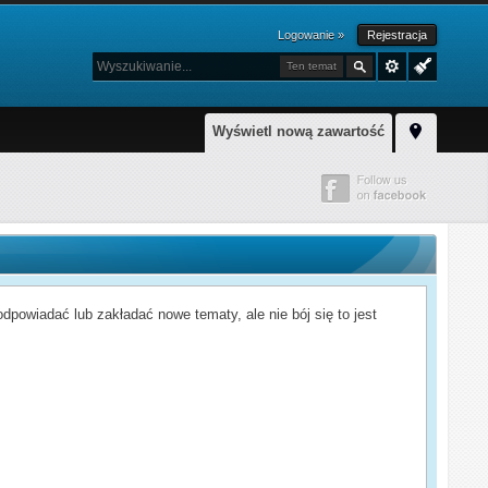
Logowanie »
Rejestracja
Ten temat
Wyświetl nową zawartość
powiadać lub zakładać nowe tematy, ale nie bój się to jest