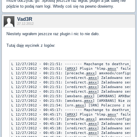
może odczytać go. Spróbuj jeszcze raz wgrać plugin a jak dalej nie
pójdzie to podaj nam logi. Wtedy coś się na pewno dowiemy.
Vad3R
27.12.2012
Niestety wgrałem jeszcze raz plugin i nic to nie dało.
Tutaj daję wycinek z logów:
L 12/27/2012 - 00:21:51: -------- Mapchange to deathrun_eas
L 12/27/2012 - 00:21:51: [
AMXX
] Plugin "hlmp.
amxx
" failed 
L 12/27/2012 - 00:21:51: [precache.
amxx
] amxmodx/configs/pr
L 12/27/2012 - 00:21:51: [xredirect.
amxx
] Zaladowano serwer
L 12/27/2012 - 00:21:51: [xredirect.
amxx
] Zaladowano serwe
L 12/27/2012 - 00:21:51: [xredirect.
amxx
] Zaladowano serwer
L 12/27/2012 - 00:21:51: [xredirect.
amxx
] Zaladowano serwer
L 12/27/2012 - 00:21:53: [amxbans.
amxx
] [AMXBANS] AMXBans 5
L 12/27/2012 - 00:21:53: [amxbans.
amxx
] [AMXBANS] Nie zala
L 12/27/2012 - 00:21:54: [srn.
amxx
] [SRN] Polaczono z serwe
L 12/27/2012 - 00:45:17: -------- Mapchange to deathrun_kat
L 12/27/2012 - 00:45:17: [
AMXX
] Plugin "hlmp.
amxx
" failed 
L 12/27/2012 - 00:45:17: [precache.
amxx
] amxmodx/configs/pr
L 12/27/2012 - 00:45:18: [xredirect.
amxx
] Zaladowano serwer
L 12/27/2012 - 00:45:18: [xredirect.
amxx
] Zaladowano serwe
L 12/27/2012 - 00:45:18: [xredirect.
amxx
] Zaladowano serwer