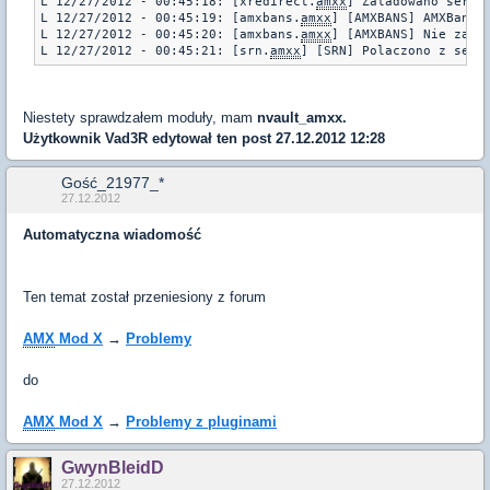
L 12/27/2012 - 00:45:18: [xredirect.
amxx
] Zaladowano serwer
L 12/27/2012 - 00:45:19: [amxbans.
amxx
] [AMXBANS] AMXBans 5
L 12/27/2012 - 00:45:20: [amxbans.
amxx
] [AMXBANS] Nie zala
L 12/27/2012 - 00:45:21: [srn.
amxx
] [SRN] Polaczono z serw
Niestety sprawdzałem moduły, mam
nvault_amxx.
Użytkownik
Vad3R
edytował ten post 27.12.2012 12:28
Gość_21977_*
27.12.2012
Automatyczna wiadomość
Ten temat został przeniesiony z forum
AMX
Mod X
→
Problemy
do
AMX
Mod X
→
Problemy z pluginami
GwynBleidD
27.12.2012