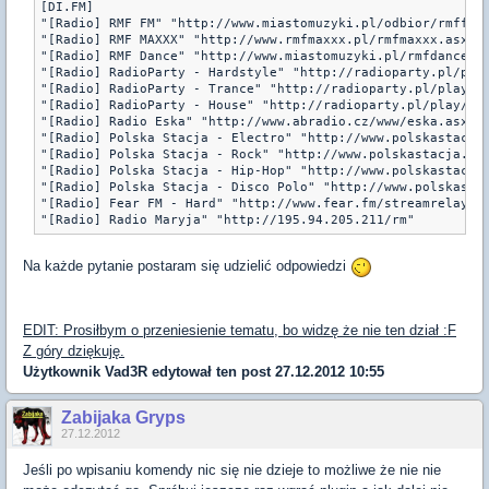
[DI.FM]

"[Radio] RMF FM" "http://www.miastomuzyki.pl/odbior/rmffm.a
"[Radio] RMF MAXXX" "http://www.rmfmaxxx.pl/rmfmaxxx.asx"

"[Radio] RMF Dance" "http://www.miastomuzyki.pl/rmfdance.as
"[Radio] RadioParty - Hardstyle" "http://radioparty.pl/play
"[Radio] RadioParty - Trance" "http://radioparty.pl/play/tr
"[Radio] RadioParty - House" "http://radioparty.pl/play/hou
"[Radio] Radio Eska" "http://www.abradio.cz/www/eska.asx"

"[Radio] Polska Stacja - Electro" "http://www.polskastacja.
"[Radio] Polska Stacja - Rock" "http://www.polskastacja.pl/
"[Radio] Polska Stacja - Hip-Hop" "http://www.polskastacja.
"[Radio] Polska Stacja - Disco Polo" "http://www.polskastac
"[Radio] Fear FM - Hard" "http://www.fear.fm/streamrelay/pl
"[Radio] Radio Maryja" "http://195.94.205.211/rm"
Na każde pytanie postaram się udzielić odpowiedzi
EDIT: Prosiłbym o przeniesienie tematu, bo widzę że nie ten dział :F
Z góry dziękuję.
Użytkownik
Vad3R
edytował ten post 27.12.2012 10:55
Zabijaka Gryps
27.12.2012
Jeśli po wpisaniu komendy nic się nie dzieje to możliwe że nie nie