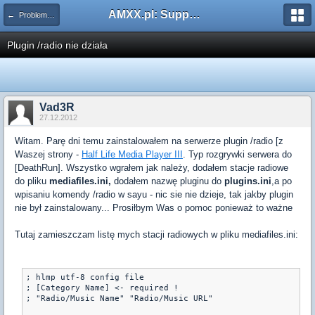
AMXX.pl: Support AMX Mod X i SourceMod
← Problemy z pluginami
Plugin /radio nie działa
Vad3R
27.12.2012
Witam. Parę dni temu zainstalowałem na serwerze plugin /radio [z
Waszej strony -
Half Life Media Player III
. Typ rozgrywki serwera do
[DeathRun]. Wszystko wgrałem jak należy, dodałem stacje radiowe
do pliku
mediafiles.ini,
dodałem nazwę pluginu do
plugins.ini
,a po
wpisaniu komendy /radio w sayu - nic sie nie dzieje, tak jakby plugin
nie był zainstalowany... Prosiłbym Was o pomoc ponieważ to ważne
Tutaj zamieszczam listę mych stacji radiowych w pliku mediafiles.ini:
; hlmp utf-8 config file

; [Category Name] <- required !

; "Radio/Music Name" "Radio/Music URL"
