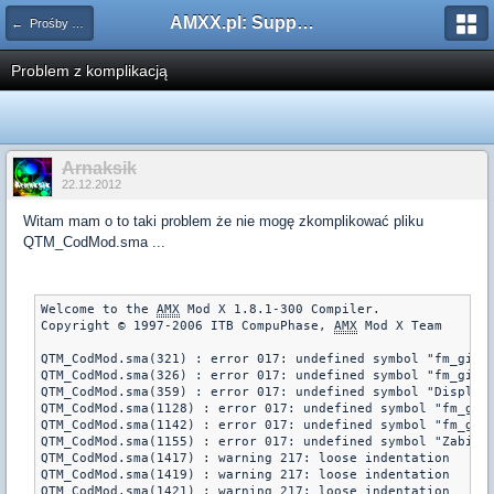
AMXX.pl: Support AMX Mod X i SourceMod
← Prośby o kompilacje pluginów / Problemy z kompilacją
Problem z komplikacją
Arnaksik
22.12.2012
Witam mam o to taki problem że nie mogę zkomplikować pliku
QTM_CodMod.sma ...
Welcome to the 
AMX
 Mod X 1.8.1-300 Compiler.

Copyright © 1997-2006 ITB CompuPhase, 
AMX
 Mod X Team

QTM_CodMod.sma(321) : error 017: undefined symbol "fm_give_
QTM_CodMod.sma(326) : error 017: undefined symbol "fm_give_
QTM_CodMod.sma(359) : error 017: undefined symbol "Display_
QTM_CodMod.sma(1128) : error 017: undefined symbol "fm_give
QTM_CodMod.sma(1142) : error 017: undefined symbol "fm_give
QTM_CodMod.sma(1155) : error 017: undefined symbol "Zabierz
QTM_CodMod.sma(1417) : warning 217: loose indentation

QTM_CodMod.sma(1419) : warning 217: loose indentation

QTM_CodMod.sma(1421) : warning 217: loose indentation
