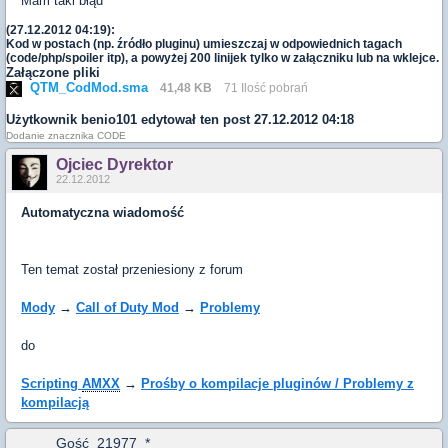
Mam taki błąd
(27.12.2012 04:19):
Kod w postach (np. źródło pluginu) umieszczaj w odpowiednich tagach
(code/php/spoiler itp), a powyżej 200 linijek tylko w załączniku lub na wklejce.
Załączone pliki
QTM_CodMod.sma
41,48 KB
71 Ilość pobrań
Użytkownik
benio101
edytował ten post 27.12.2012 04:18
Dodanie znacznika CODE
Ojciec Dyrektor
22.12.2012
Automatyczna wiadomość
Ten temat został przeniesiony z forum
Mody
→
Call of Duty Mod
→
Problemy
do
Scripting
AMXX
→
Prośby o kompilacje pluginów / Problemy z
kompilacją
Gość_21977_*