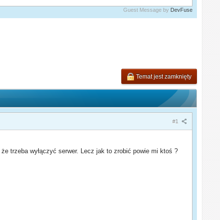
Guest Message by
DevFuse
Temat jest zamknięty
#1
ś że trzeba wyłączyć serwer. Lecz jak to zrobić powie mi ktoś ?