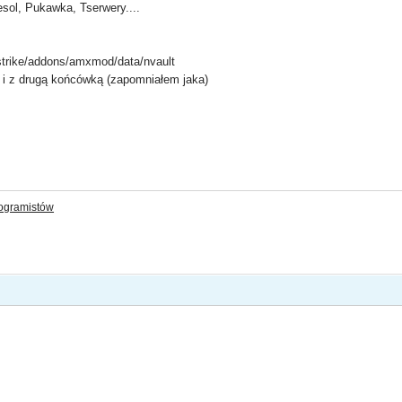
sol, Pukawka, Tserwery....
strike/addons/amxmod/data/nvault
i z drugą końcówką (zapomniałem jaka)
rogramistów