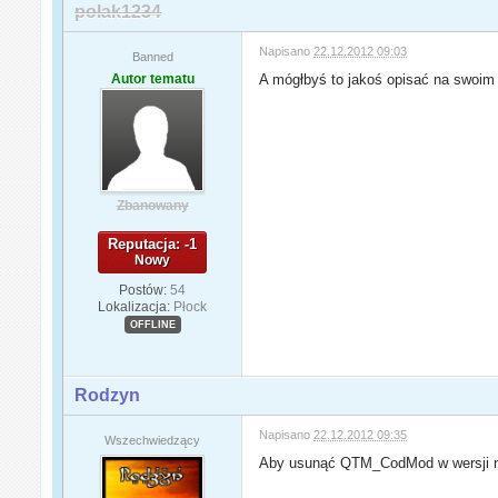
polak1234
Napisano
22.12.2012 09:03
Banned
Autor tematu
A mógłbyś to jakoś opisać na swoim 
Zbanowany
Reputacja: -1
Nowy
Postów:
54
Lokalizacja:
Płock
OFFLINE
Rodzyn
Napisano
22.12.2012 09:35
Wszechwiedzący
Aby usunąć QTM_CodMod w wersji n