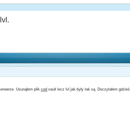
vl.
 serwerze. Usunąłem plik
cod
.vault lecz lvl jak były tak są. Doczytałem gdzie