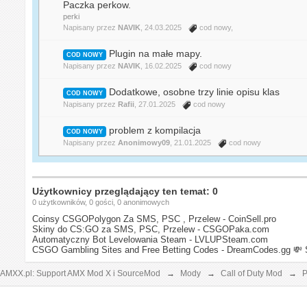
Paczka perkow.
perki
Napisany przez
NAVIK
, 24.03.2025
cod nowy
,
Plugin na małe mapy.
COD NOWY
Napisany przez
NAVIK
, 16.02.2025
cod nowy
Dodatkowe, osobne trzy linie opisu klas
COD NOWY
Napisany przez
Rafii
, 27.01.2025
cod nowy
problem z kompilacja
COD NOWY
Napisany przez
Anonimowy09
, 21.01.2025
cod nowy
Użytkownicy przeglądający ten temat: 0
0 użytkowników, 0 gości, 0 anonimowych
Coinsy CSGOPolygon Za SMS, PSC , Przelew - CoinSell.pro
Skiny do CS:GO za SMS, PSC, Przelew - CSGOPaka.com
Automatyczny Bot Levelowania Steam - LVLUPSteam.com
CSGO Gambling Sites and Free Betting Codes - DreamCodes.gg
💸 
AMXX.pl: Support AMX Mod X i SourceMod
→
Mody
→
Call of Duty Mod
→
P