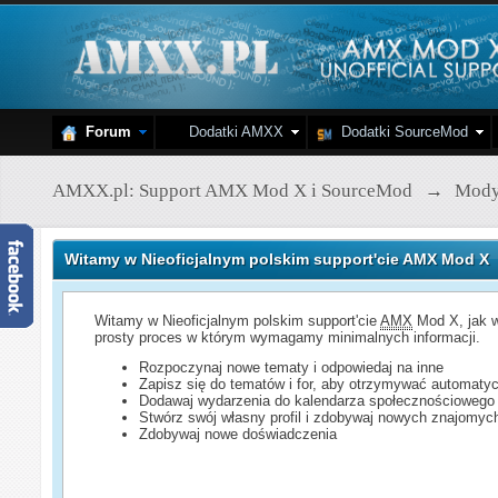
Forum
Dodatki AMXX
Dodatki SourceMod
AMXX.pl: Support AMX Mod X i SourceMod
→
Mod
Witamy w Nieoficjalnym polskim support'cie AMX Mod X
Witamy w Nieoficjalnym polskim support'cie
AMX
Mod X, jak w
prosty proces w którym wymagamy minimalnych informacji.
Rozpoczynaj nowe tematy i odpowiedaj na inne
Zapisz się do tematów i for, aby otrzymywać automatyc
Dodawaj wydarzenia do kalendarza społecznościowego
Stwórz swój własny profil i zdobywaj nowych znajomyc
Zdobywaj nowe doświadczenia