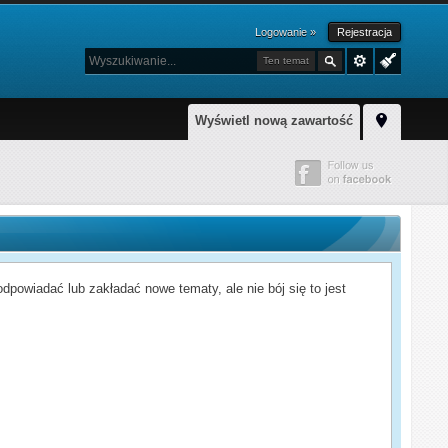
Logowanie »
Rejestracja
Ten temat
Wyświetl nową zawartość
powiadać lub zakładać nowe tematy, ale nie bój się to jest