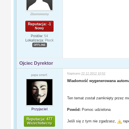
Zbanowany
Reputacja: -1
Nowy
Postów:
54
Lokalizacja:
Płock
OFFLINE
Ojciec Dyrektor
Napisano
22.12.2012 10:52
papa smerf.
Wiadomość wygenerowana automa
Ten temat został zamknięty przez mo
Przyjaciel
Powód:
Pomoc udzielona
Reputacja: 477
Jeśli się z tym nie zgadzasz,
rapo
Wszechobecny