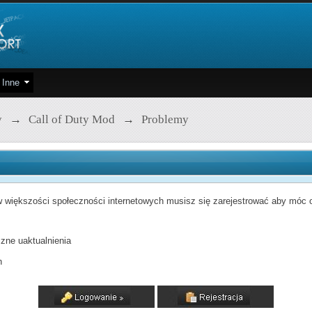
Inne
y
→
Call of Duty Mod
→
Problemy
 większości społeczności internetowych musisz się zarejestrować aby móc od
zne uaktualnienia
h