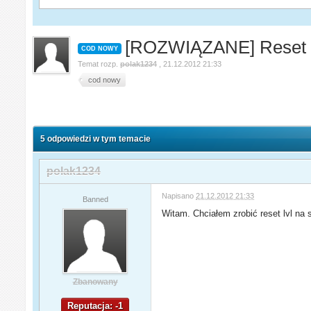
[ROZWIĄZANE] Reset l
COD NOWY
Temat rozp.
polak1234
,
21.12.2012 21:33
cod nowy
5 odpowiedzi w tym temacie
polak1234
Napisano
21.12.2012 21:33
Banned
Witam. Chciałem zrobić reset lvl na
Zbanowany
Reputacja: -1