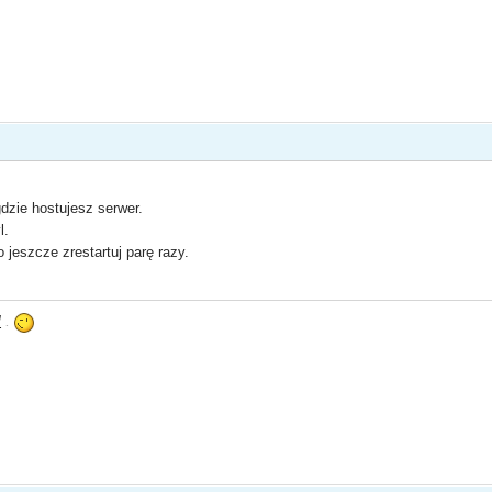
dzie hostujesz serwer.
l.
 jeszcze zrestartuj parę razy.
l
.