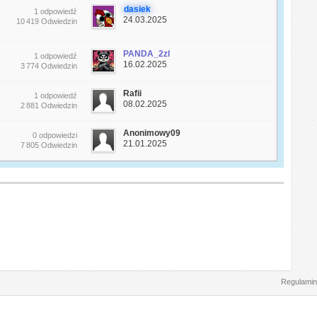
dasiek
1 odpowiedź
24.03.2025
10 419 Odwiedzin
PANDA_2zl
1 odpowiedź
16.02.2025
3 774 Odwiedzin
Rafii
1 odpowiedź
08.02.2025
2 881 Odwiedzin
Anonimowy09
0 odpowiedzi
21.01.2025
7 805 Odwiedzin
Regulamin