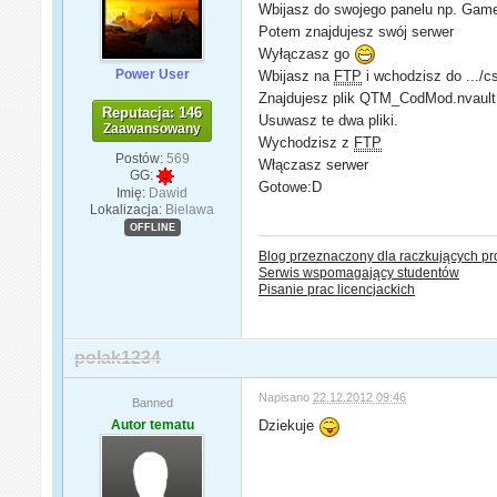
Wbijasz do swojego panelu np. Game
Potem znajdujesz swój serwer
Wyłączasz go
Power User
Wbijasz na
FTP
i wchodzisz do .../c
Znajdujesz plik QTM_CodMod.nvault 
Reputacja: 146
Usuwasz te dwa pliki.
Zaawansowany
Wychodzisz z
FTP
Postów:
569
Włączasz serwer
GG:
Gotowe:D
Imię:
Dawid
Lokalizacja:
Bielawa
OFFLINE
Blog przeznaczony dla raczkujących p
Serwis wspomagający studentów
Pisanie prac licencjackich
polak1234
Napisano
22.12.2012 09:46
Banned
Autor tematu
Dziekuje